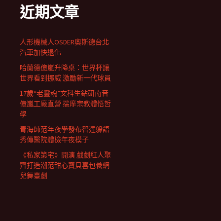
近期文章
人形機械人OSDER奧斯德台北
汽車加快退化
哈蘭德億嵐升降桌：世界杯讓
世界看到挪威 激勵新一代球員
17歲“老靈魂”文科生鉆研南音
億嵐工廠直營 揣摩宗教體悟哲
學
青海師范年夜學發布智達躲語
秀傳醫院體檢年夜模子
《私家第宅》開演 戲劇紅人聚
齊打造潮范甜心寶貝喜包養網
兒舞臺劇