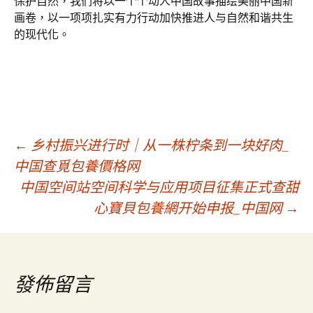
保护自然，我们将以一个个动人中国故事描绘美丽中国新
画卷，以一项项扎实有力行动加快推进人与自然和谐共生
的现代化。
文
←
乡村振兴进行时｜从一株柠条到一块好肉_
中国查覓包養價格网
中国空间站空间科学与应用项目征集正式查甜
章
心寶貝包養網开始申报_中国网
→
導
覽
發佈留言