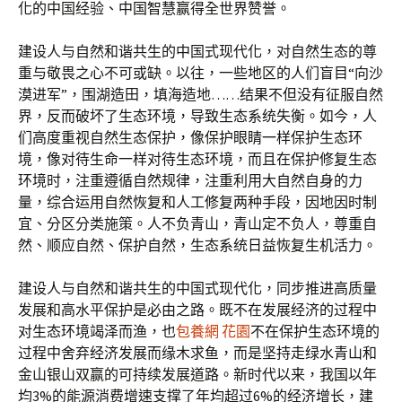
化的中国经验、中国智慧赢得全世界赞誉。
建设人与自然和谐共生的中国式现代化，对自然生态的尊
重与敬畏之心不可或缺。以往，一些地区的人们盲目“向沙
漠进军”，围湖造田，填海造地……结果不但没有征服自然
界，反而破坏了生态环境，导致生态系统失衡。如今，人
们高度重视自然生态保护，像保护眼睛一样保护生态环
境，像对待生命一样对待生态环境，而且在保护修复生态
环境时，注重遵循自然规律，注重利用大自然自身的力
量，综合运用自然恢复和人工修复两种手段，因地因时制
宜、分区分类施策。人不负青山，青山定不负人，尊重自
然、顺应自然、保护自然，生态系统日益恢复生机活力。
建设人与自然和谐共生的中国式现代化，同步推进高质量
发展和高水平保护是必由之路。既不在发展经济的过程中
对生态环境竭泽而渔，也
包養網 花園
不在保护生态环境的
过程中舍弃经济发展而缘木求鱼，而是坚持走绿水青山和
金山银山双赢的可持续发展道路。新时代以来，我国以年
均3%的能源消费增速支撑了年均超过6%的经济增长，建