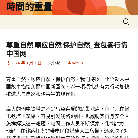
跳
時間的重量
至
主
搜
要
尋
內
關
容
鍵
尊重自然 顺应自然 保护自然_查包養行情
字:
中国网
2024 年 3 月 7 日
未分類
admin
尊重自然、顺应自然、保护自然，我们将以一个个动人中
国故事描绘美丽中国新画卷，以一项项扎实有力行动加快
推进人与自然和谐共生的现代化
高大的输电铁塔是不少鸟类喜爱的筑巢地点，但鸟儿在输
电铁塔上筑巢，容易引发线路跳闸，也威胁其自身安全。
怎样解决这一难题？电网工作人员不断探索，化“堵”为
“疏”，在线路杆塔非带电区段搭建人工鸟巢，还采取了对