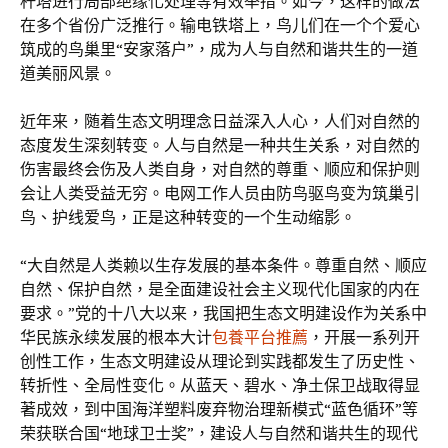
杆塔进行局部绝缘化处理等有效举措。如今，这样的做法
在多个省份广泛推行。输电铁塔上，鸟儿们在一个个爱心
筑成的鸟巢里“安家落户”，成为人与自然和谐共生的一道
道美丽风景。
近年来，随着生态文明理念日益深入人心，人们对自然的
态度发生深刻转变。人与自然是一种共生关系，对自然的
伤害最终会伤及人类自身，对自然的尊重、顺应和保护则
会让人类受益无穷。电网工作人员由防鸟驱鸟变为筑巢引
鸟、护线爱鸟，正是这种转变的一个生动缩影。
“大自然是人类赖以生存发展的基本条件。尊重自然、顺应
自然、保护自然，是全面建设社会主义现代化国家的内在
要求。”党的十八大以来，我国把生态文明建设作为关系中
华民族永续发展的根本大计
包養平台推薦
，开展一系列开
创性工作，生态文明建设从理论到实践都发生了历史性、
转折性、全局性变化。从蓝天、碧水、净土保卫战取得显
著成效，到中国海洋塑料废弃物治理新模式“蓝色循环”等
荣获联合国“地球卫士奖”，建设人与自然和谐共生的现代