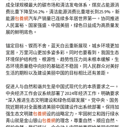
成全球规模最大的碳市场和清洁发电体系，煤炭占能源消
费比重下降至56.2%，清洁能源消费比重增长到25.9%，新
能源
包養網
汽车产销量已连续多年居世界第一。协同推进
人民富裕、国家强盛、中国美丽，绿色日益成为高质量发
展的鲜明底色。
锚定目标、锲而不舍，蓝天白云重新展现，城乡环境更加
宜居，万里河山更加多姿多彩。同时也要看到，我国生态
环境保护结构性、根源性、趋势性压力尚未根本缓解，生
态环境质量稳中向好的基础还不稳固，同人民群众对美好
生活的期盼以及建设美丽中国的目标相比还有差距。
促进人与自然和谐共生是中国式现代化的本质要求之一。
中央经济工作会议系统部署了2024年经济工作，明确要求
“深入推进生态文明建设和绿色低碳发展”。党中央、国务
院近期将对全面推进美丽中国建设作出系统部署。保持加
强生态文明建
包養網
设的战略定力，牢固树立和践行绿水
青山就是金山银山
包養網
的理念，尊重自然、顺应自然、