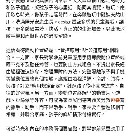
對于變動位置終真個陪同依靠。天天盡量抽出必定的時光
和孩子相處，凝聽孩子的心里話，陪同其瀏覽、遊玩。應
用歇息時光，帶孩子走落發門，在奔馳遊玩中融進天然山
川，洗澡陽光安康生長。design豐盛多樣的兒童游戲，讓
孩子更多體驗美妙、快活、真正的的生涯場景，以此抵消
敵手機和虛擬世界的過度留戀。
迷信看待變動位置終端，“管控應用”與“公道應用”相聯
合。一方面，家長對學齡前兒童應用手機等變動位置終端
既不克不及聽任掉管，也要防止方式粗魯。不提出家長經
由過程強迫掠奪、物理屏障的方法，完整隔離孩子與手機
等變動位置終真個接觸。應經由過程溝通、商討、領導，
與孩子訂立“應用規定商定”，錘煉孩子從小養成違約、自
律的好習氣。另一方面，變動位置終端里的動畫片、游
戲、短錄像等外容，可成為家長展開德智體美勞教
包養
育
的抓手、助手，而不是敵手、對手。家長要自發進修相干
常識，并聯合家庭、孩子的詳細情形付諸實行。
可從時光和內在的事務兩個要害點，對學齡前兒童應用手