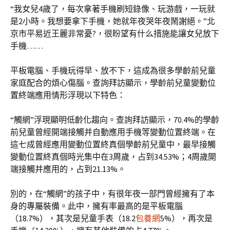
“我女兒4歲了，每次拿著手機刷短錄像、玩游戲，一玩就
是2小時。我想要拿下手機，她就年夜哭年夜鬧謝絕。”北
京市平易近王麗非常憂?，很盼望有什么措施能讓女兒放下
手機……
平板電腦、手機玩得早、放不下，這成為很多學齡前兒童
家庭配合的煩心傷腦。查詢拜訪顯示，學齡前兒童變動位
置終端應用情形浮現以下特色：
“觸網”浮現顯明低齡化趨向。查詢拜訪顯示，70.4%的學齡
前兒童曾經開端接觸并自動應用手機等變動位置終端。在
這七成曾經應用變動位置終真個學齡前兒童中，最早接觸
變動位置終真個時光集中在3周歲，占到34.53%；4周歲開
端接觸并應用的，占到21.13%。
別的，在“觸網”的孩子中，有很年夜一部門曾經擁有了本
身的專屬裝備。此中，擁有率最高的是平板電腦
（18.7%），其次是兒童手表（18.2
包養網
5%），再次是