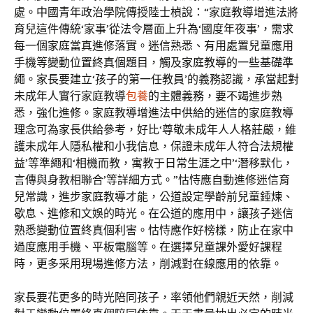
處。中國青年政治學院傳授陸士楨說：“家庭教導增進法將
育兒這件傳統‘家事’從法令層面上升為‘國度年夜事’，需求
每一個家庭當真進修落實。迷信熟悉、有用處置兒童應用
手機等變動位置終真個題目，觸及家庭教導的一些基礎準
繩。家長要建立‘孩子的第一任教員’的義務認識，承當起對
未成年人實行家庭教導
包養
的主體義務，要不竭進步熟
悉，強化進修。家庭教導增進法中供給的迷信的家庭教導
理念可為家長供給參考，好比‘尊敬未成年人人格莊嚴，維
護未成年人隱私權和小我信息，保證未成年人符合法規權
益’等準繩和‘相機而教，寓教于日常生涯之中’‘潛移默化，
言傳與身教相聯合’等詳細方式。”怙恃應自動進修迷信育
兒常識，進步家庭教導才能，公道設定學齡前兒童錘煉、
歇息、進修和文娛的時光。在公道的應用中，讓孩子迷信
熟悉變動位置終真個利害。怙恃應作好榜樣，防止在家中
過度應用手機、平板電腦等。在選擇兒童課外愛好課程
時，更多采用現場進修方法，削減對在線應用的依靠。
家長要花更多的時光陪同孩子，率領他們親近天然，削減