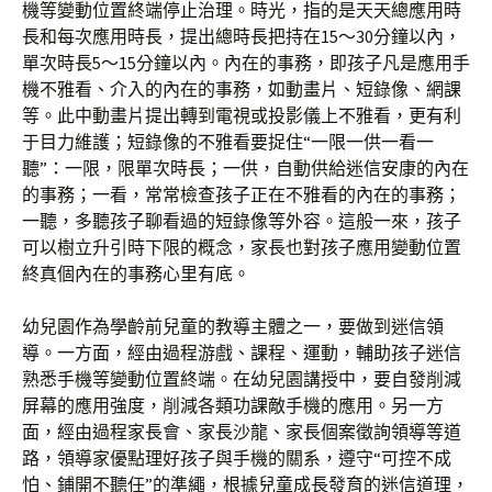
機等變動位置終端停止治理。時光，指的是天天總應用時
長和每次應用時長，提出總時長把持在15～30分鐘以內，
單次時長5～15分鐘以內。內在的事務，即孩子凡是應用手
機不雅看、介入的內在的事務，如動畫片、短錄像、網課
等。此中動畫片提出轉到電視或投影儀上不雅看，更有利
于目力維護；短錄像的不雅看要捉住“一限一供一看一
聽”：一限，限單次時長；一供，自動供給迷信安康的內在
的事務；一看，常常檢查孩子正在不雅看的內在的事務；
一聽，多聽孩子聊看過的短錄像等外容。這般一來，孩子
可以樹立升引時下限的概念，家長也對孩子應用變動位置
終真個內在的事務心里有底。
幼兒園作為學齡前兒童的教導主體之一，要做到迷信領
導。一方面，經由過程游戲、課程、運動，輔助孩子迷信
熟悉手機等變動位置終端。在幼兒園講授中，要自發削減
屏幕的應用強度，削減各類功課敵手機的應用。另一方
面，經由過程家長會、家長沙龍、家長個案徵詢領導等道
路，領導家優點理好孩子與手機的關系，遵守“可控不成
怕、鋪開不聽任”的準繩，根據兒童成長發育的迷信道理，