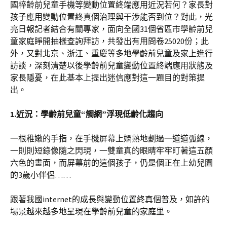
國粹齡前兒童手機等變動位置終端應用近況若何？家長對
孩子應用變動位置終真個治理與干涉能否到位？對此，光
亮日報記者結合有關專家，面向全國31個省區市學齡前兒
童家庭睜開抽樣查詢拜訪，共發出有用問卷25020份；此
外，又對北京、浙江、重慶等多地學齡前兒童及家上進行
訪談，深刻清楚以後學齡前兒童變動位置終端應用狀態及
家長隱憂，在此基本上提出迷信應對這一題目的對策提
出。
1.近況：學齡前兒童“觸網”浮現低齡化趨向
一根稚嫩的手指，在手機屏幕上嫻熟地劃過一道道弧線，
一則則短錄像隨之閃現，一雙童真的眼睛牢牢盯著這五顏
六色的畫面，而屏幕前的這個孩子，仍是個正在上幼兒園
的3歲小伴侶……
跟著我國internet的成長與變動位置終真個普及，如許的
場景越來越多地呈現在學齡前兒童的家庭里。