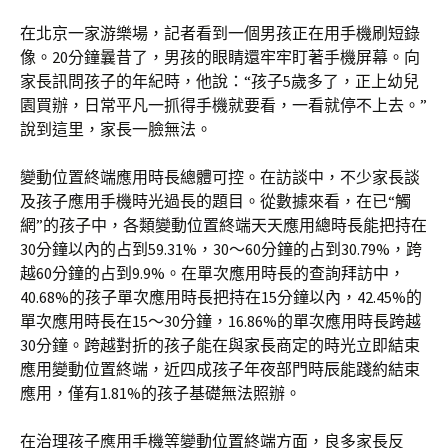
在北京一家游樂場，記者看到一個男孩正在用手機刷短錄
像。20分鐘曩昔了，男孩的眼睛還牢牢盯著手機屏幕。向
家長訊問孩子的年紀時，他說：“孩子5歲多了，正上幼兒
園買辦，日常平凡一抓得手機就要看，一看就停不上去。”
說到這里，家長一臉無法。
變動位置終端應用時長總體可控。在訪談中，不少家長談
及孩子應用手機時光過長的題目。從數據來看，在已“觸
網”的孩子中，各類變動位置終端天天應用總時長能把持在
30分鐘以內的占到59.31%，30～60分鐘的占到30.79%，跨
越60分鐘的占到9.9%。在單次應用時長的查詢拜訪中，
40.68%的孩子單次應用時長把持在15分鐘以內，42.45%的
單次應用時長在15～30分鐘，16.86%的單次應用時長跨越
30分鐘。跨越對折的孩子能在與家長商定的時光立即結束
應用變動位置終端，近四成孩子年夜部門時辰能踐約結束
應用，僅有1.81%的孩子基礎無法照辦。
在治理孩子應用手機等變動位置終端方面，良多家長反