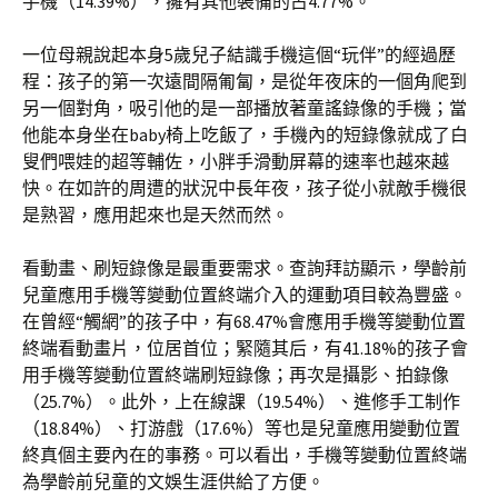
手機（14.39%），擁有其他裝備的占4.77%。
一位母親說起本身5歲兒子結識手機這個“玩伴”的經過歷
程：孩子的第一次遠間隔匍匐，是從年夜床的一個角爬到
另一個對角，吸引他的是一部播放著童謠錄像的手機；當
他能本身坐在baby椅上吃飯了，手機內的短錄像就成了白
叟們喂娃的超等輔佐，小胖手滑動屏幕的速率也越來越
快。在如許的周遭的狀況中長年夜，孩子從小就敵手機很
是熟習，應用起來也是天然而然。
看動畫、刷短錄像是最重要需求。查詢拜訪顯示，學齡前
兒童應用手機等變動位置終端介入的運動項目較為豐盛。
在曾經“觸網”的孩子中，有68.47%會應用手機等變動位置
終端看動畫片，位居首位；緊隨其后，有41.18%的孩子會
用手機等變動位置終端刷短錄像；再次是攝影、拍錄像
（25.7%）。此外，上在線課（19.54%）、進修手工制作
（18.84%）、打游戲（17.6%）等也是兒童應用變動位置
終真個主要內在的事務。可以看出，手機等變動位置終端
為學齡前兒童的文娛生涯供給了方便。