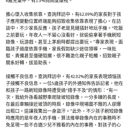
6歲兒童中，有1.5%為高度遠視。
擔心墮入收集依靠。查詢拜訪中，有62.09%的家長對于孩
子應用變動位置終端能夠招致收集依靠表現了擔心。在訪
談中，不少家長反應，孩子老是見縫插針地玩手機。“吃飯
之前要玩，年夜人一不留心沒看好，就偷偷拿著手機刷短
錄像、玩游戲，甚至上茅廁時都提出要玩。”專家表現，面
臨孩子過度依靠手機，家長假如缺少迷信領導，一味批
駁、責備甚至僵硬阻攔，很不難激化親子牴觸，招致親子
關系好轉，拔苗助長。
接觸不良信息。查詢拜訪中，有42.02%的家長表現煩惱孩
子接觸不良信息。一位5歲孩子的外通知佈告訴記者，他在
和孩子一路刷短錄像時遭受過“措手不及”的情形：“有一
次，我給外孫看越野車爬陡坡短錄像，一分多鐘的長度，
在最后車輛接近坡頂的時辰，錄像中現場圍不雅的人卻爆
出粗口。這讓我驚出一身盜汗。”此外，不少孩子刷短錄像
時應用的是年夜人的手機，算法推舉錄像內在的事務時不
免呈現一些不合適少兒不雅看的內在的事務，對孩子的心