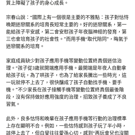
質上障礙了孩子的身心成長。
宗春山說：“國際上有一個很是主要的不雅點：孩子對怙恃
晚期迷戀關系的培育長短常主要的。好的迷戀關系，第一
能給孩子平安感，第二會安慰孩子年夜腦神經的發育，第
三也會培育孩子的社會性。”而用手機“取代陪同”，晦氣于
迷戀關系的培育。
家庭成員缺少對孩子應用手機等變動位置終真個迷信治
理。“孩子從3歲就開端應用手機。最開端是年夜人自動拿
給孩子玩，為了哄孩子，也為了給家長騰出一些時光，這
一玩就停不上去了，很快釀成了孩子自動找手機、要手
機。”不少家長在孩子接觸手機等變動位置終真個最後階
段，沒有保持做好應用強度的治理，招致孩子養成了不良
習氣。
此外，良多怙恃和晚輩在孩子應用手機等行動的治理標準
上存在顯明不合。例如，一些怙恃感到孩子玩了半小時，
該停上去了，但白叟往往愛孫心切，感到“再玩會兒也沒關