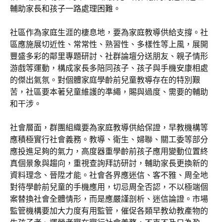
輔助家長和孩子一路處理困難。
社區作為家庭生涯的棲息地，要為家庭教導供給支撐。社
區應施展切近性、常常性、熟習性、多樣性等上風，展開
豐盛多彩的鄰里專題研討、社群論壇分送朋友、親子情形
游戲等運動，構成家長多陪同孩子、孩子與手機安康相處
的傑出氣氛。對個體家庭學齡前兒童教導存在的特別艱
苦，社區要本著兒童維護的準繩，賜與過度、需要的輔助
和干涉。
社會層面，群團組織要為家庭教導供給保證，早教機構等
應積極實行社會義務。教導、衛生、婦聯、關工委等部分
應投進足夠的氣力，高度器重學齡前孩子應用變動位置終
真個景象與趨向，重視查詢拜訪研討，輔助家長更換新的
資料理念、晉陞才能。社會各界應迷信、客不雅、周全地
對待學齡前兒童的手機應用，切忌周全否認，不以極端個
案替換社會全體情形，而是應嚴謹剖析、迷信論證。市場
監管機構要加大力度有用監管，催促各類早教幼教產物的