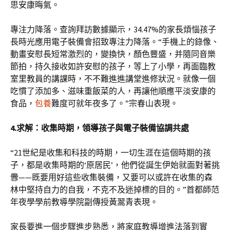
思安康晦氣。
專注力降落。查詢拜訪數據顯示，34.47%的家長煩惱孩子
長時光應用電子裝備會招致專注力降落。“手機上的錄像、
動畫安慰長短常激烈的，變換快，顏色豐盛，并隨同音樂
節拍，持久接收如許安慰的孩子，等上了小學，再面臨教
室里教員的講課時，不不難進進講堂進修狀況。就像一個
吃慣了添加多、滋味重飯菜的人，再讓他順應平淡安康的
食品，
包養
難度可就年夜多了。”宗春山表現。
4.求解：收集時期，領導孩子與電子裝備協調共處
“21世紀是收集和科技的時期，一切生涯在這個時期的孩
子，都是收集時期的‘原居民’，他們從誕生伊始就面對著挑
釁——既要用好這些收集裝備，又要可以或許在收集的森
林中堅持自力的自我，不克不及迷掉標的目的。”首都師范
年夜學學前教導學院副傳授黃翯青表現。
家長要進一個步驟進步熟悉，將家庭教導增進法落到實