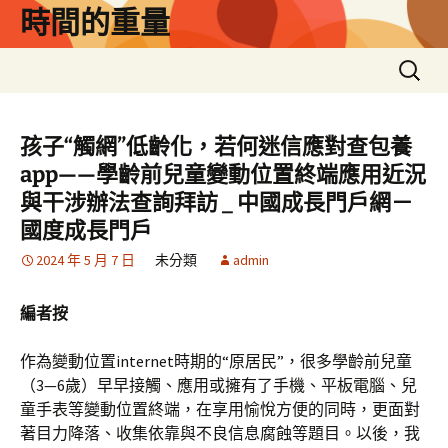
跳
時間的重量
至
主
搜
要
尋
內
關
容
鍵
孩子“觸網”低齡化，若何迷信應對查包養
字:
app——學齡前兒童變動位置終端應用近況
與干涉辦法查詢拜訪 _ 中國成長門戶網－
國度成長門戶
2024 年 5 月 7 日
未分類
admin
編者按
作為變動位置internet時期的“原居民”，很多學齡前兒童
（3—6歲）早早接觸、應用或擁有了手機、平板電腦、兒
童手表等變動位置終端，在享用愉悅方便的同時，更面對
著目力降落、收集依靠與不良信息腐蝕等題目。以後，我