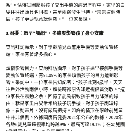
系”。怙恃試圖壓服孩子交出手機的經過歷程中，家里的白
叟往往出頭具名阻擋，甚至兩邊發生爭持。“常常這個時
辰，孩子更要執意玩個夠。”一位家長說。
3.困擾：過早“觸網”，多維度影響孩子身心安康
查詢拜訪顯示，對于學齡前兒童應用手機等變動位置終
端，家長有著諸多擔心。
煩惱影響目力。查詢拜訪顯示，對于孩子過早接觸手機等
變動位置終端，有91.09%的家長煩惱孩子的目力遭到影
響。采訪中，一位家長告知記者：“孩子此刻4歲半，天天
往戶外活動兩個小時，體檢時卻原告知近視儲蓄消散。”這
位家長在震動之余，回憶了能夠招致孩子目力降落的緣
由，就是家里白叟常常給孩子玩手機，對于孩子刷短錄
像、看動畫片，沒有嚴厲把持。如許的情形在學齡前兒童
中并非個例。依據國度衛健委2021年公布的數據，2020年
各地6歲兒童遠視率均跨越9%，最高可達19.1%；在幼兒園