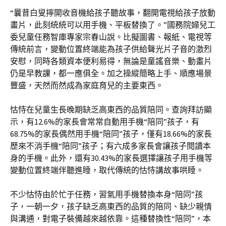
“曩昔白叟擰開收音機給孩子聽故事，翻開電視給孩子放動
畫片，此刻統統可以用手機、平板替換了。”國務院婦兒工
委兒童任務智庫專家宗春山說。比擬圖書、報紙、電視等
傳統前言，變動位置終端能為孩子供給聲光片子音的激烈
安慰，同時各類資本便利易得，無論是童謠音樂、動畫片
仍是早教課，都一應俱全。加之操縱簡略上手、順應場景
豐盛，天然而然成為家庭育兒的主要東西。
怙恃在兒童生長晚期缺乏高東西的品質陪同。查詢拜訪顯
示，有12.6%的家長會常常自動用手機“陪同”孩子，有
68.75%的家長偶然用手機“陪同”孩子，僅有18.66%的家長
歷來不消手機“陪同”孩子；有六成多家長會讓孩子閱讀本
身的手機。此外，還有30.43%的家長選擇讓孩子用手機等
變動位置終端伴聽進睡，取代傳統的怙恃講故事哄睡。
不少怙恃由於忙于任務，習氣用手機替換本身“陪同”孩
子，一朝一夕，孩子缺乏高東西的品質的陪同、缺少親情
與溝通，對電子裝備越來越依靠。這種替換性“陪同”，本