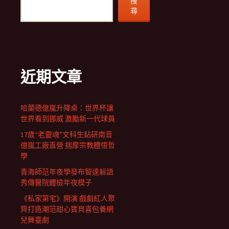
搜
尋
近期文章
哈蘭德億嵐升降桌：世界杯讓
世界看到挪威 激勵新一代球員
17歲“老靈魂”文科生鉆研南音
億嵐工廠直營 揣摩宗教體悟哲
學
青海師范年夜學發布智達躲語
秀傳醫院體檢年夜模子
《私家第宅》開演 戲劇紅人聚
齊打造潮范甜心寶貝喜包養網
兒舞臺劇