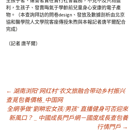
生孩子者、運營者實在實行社會義務，不克不及只為盈
利，生孩子、發賣晦氣于學齡前兒童身心安康的電子產
物。（本查詢拜訪的問卷design、發放及數據剖析由北京
協和醫學院人文學院客座傳授朱煦與本報記者唐芊爾配合
完成）
（記者 唐芊爾）
文
←
湖南浏阳“网红村”农文旅融合带动乡村振兴
查覓包養價格_中国网
全網爭做“劉畊宏女孩/男孩” 直播健身可否迎來
章
新風口？ _ 中國成長門戶網－國度成長查包養
行情門戶
→
導