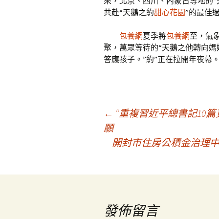
來，北京、四川、內蒙古等地的“
共赴“天鵝之約
甜心花園
”的最佳
包養網
夏季將
包養網
至，氣
聚，萬眾等待的“天鵝之他轉向媽
答應孩子。”約”正在拉開年夜幕
文
←
“重複習近平總書記10
願
開封市住房公積金治理中
章
導
覽
發佈留言