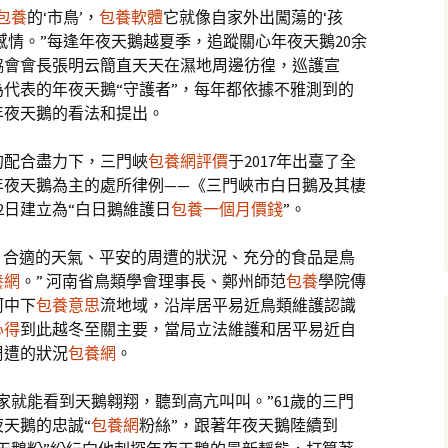
包養
的‘市鳥’，
包養軟體
它就像自家外出闖蕩的‘孩
感情。”每逢年夜天鵝越夏季，追蹤關心年夜天鵝20余
協會會長張明云簡直天天在濕地周邊彷徨，巡護宣
代表的年夜天鵝“守護者”，每年都依據不雅測到的
年夜天鵝的看法和提出。
的配合盡力下，三門峽
包養網評價
于2017年出臺了全
年夜天鵝為主的處所律例——《三門峽市白日鵝及其棲
2日建立為“白日鵝維護日
包養一個月價錢
”。
’。合適的天氣、平安的周遭的狀況、充分的食品是鳥
養網
。” 河南省鳥類學會理事長、鄭州師范
包養
學院傳
河中下
包養意思
流地域，沿岸居平易近鳥類維護認識
心得
到此越冬至關主要，當局立法維護和居平易近自
周遭的狀況
包養網
。
家就能看到天鵝翱翔，聽到高亢叫叫。”61歲的三門
天鵝的忠誠“
包養網
粉絲”，跟著年夜天鵝陸續到