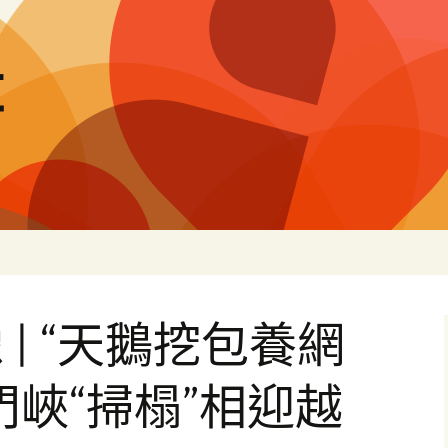
量
| “天鵝挖包養網
門峽“掃榻”相迎越