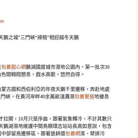
in
“天鵝之城”三門峽“掃榻”相迎越冬天鵝
天
包養甜心網
鵝湖國度城市濕地公園內，第一批次30
山色間翱翔憩息，戲水高歌，悠然自得。
自蒙古國和西伯利亞的年夜天鵝千里遷移，奔赴地處
三門峽，在黃河岸畔40余萬畝淺灘濕
包養管道
地棲息
才拉開，10月只是序曲，跟著氣象轉冷，不計其數只
峽天鵝湖濕地維護中間鳥類環志站站長高如意說，包含
國中部留鳥遷移區，跟著退耕還
包養網
濕、禁排污