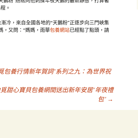
天鵝粉”紛紜向他刺探年夜天鵝的最新靜態，打算著
過程。
象漸冷，來自全國各地的“天鵝粉”正逐步向三門峽集
媽，又問：“媽媽，雨華
包養網站
已經點了點頭，請
。
篇覓包養行情新年賀詞”系列之九：為世界祝
覓甜心寶貝包養網間送出新年安居“年夜禮
包”
→