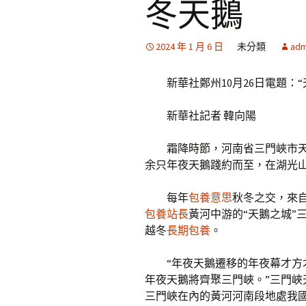
冬天鵝
2024 年 1 月 6 日
未分類
adm
新華社鄭州10月26日電題：
新華社記者 韓向陽
霜降時節，河南省三門峽市
余只年夜天鵝踐約而至，在湖光
每年
包養意思
秋冬之交，來
包養站長
黃河中游的“天鵝之城”
越冬
長期包養
。
“年夜天鵝遷移的年夜幕才方
年夜天鵝將齊聚三門峽。”三門
三門峽在內的黃河河南段地處我