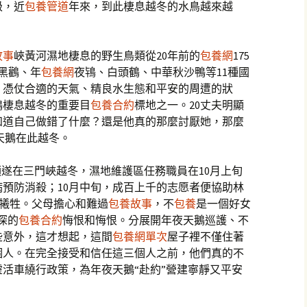
級，近
包養管道
年來，到此棲息越冬的水鳥越來越
故事
峽黃河濕地棲息的野生鳥類從20年前的
包養網
175
含黑鸛、年
包養網
夜鴇、白頭鶴、中華秋沙鴨等11種國
，憑仗合適的天氣、精良水生態和平安的周遭的狀
鵝棲息越冬的重要目
包養合約
標地之一。20丈夫明顯
知道自己做錯了什麼？還是他真的那麼討厭她，那麼
夜天鵝在此越冬。
順遂在三門峽越冬，濕地維護區任務職員在10月上旬
預防消殺；10月中旬，成百上千的志愿者便協助林
些犧牲。父母擔心和難過
包養故事
，不
包養
是一個好女
深的
包養合約
悔恨和悔恨。分展開年夜天鵝巡護、不
些意外，這才想起，這間
包養網單次
屋子裡不僅住著
個人。在完全接受和信任這三個人之前，他們真的不
活車繞行政策，為年夜天鵝“赴約”營建寧靜又平安