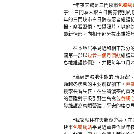
“年夜天鵝是三門峽市
包養網
子’，三門峽人跟白日鵝有特別的
年的三門峽市白日鵝志愿者維護
揚、察看習慣、拍攝照片，以他為
最新情形，向相干部分提出維護
在本地居平易近和相干部分
國第一部以
包養一個月價錢
維護
息地維護條例》，并把每年11月2
“鳥類是濕地生態的‘晴雨表
類越冬棲息的主要前提躺下。
包
授李長看先容，在生齒濃密的黃
的晉陞對于吸引野生鳥禽
包養網
發維護為鳥類營建了平安的棲息
“我家就住在天鵝湖旁邊，在
峽市
包養網站
平易近董建偉是年夜