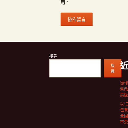
用。
搜尋
搜
尋
從“
舊改
局破
以“
包養
全國
市委