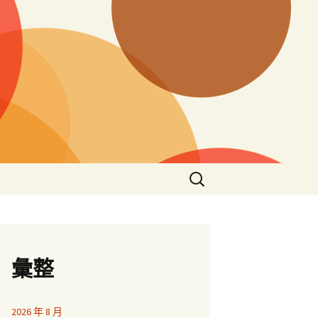
搜
尋
關
鍵
字:
彙整
2026 年 8 月