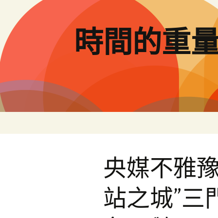
跳
至
主
時間的重
要
內
容
央媒不雅豫 
站之城”三