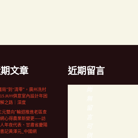
近期文章
近期留言
尚
僵局”到“清零”，廣州冼村
15JIUYI俱意室內設計年困
無
解之路｜深度
留
三元雙向”輪迴推進老區查
言
網心得農業新變更——訪
人年夜代表、甘肅省慶陽
可
書記黃澤元_中國網
供