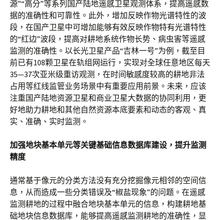
源”“高分”等系列国产陆地遥感卫星观测体系，提高遥感数
据的准确性和可靠性。此外，增加反映作物光谱特性的波
段，在国产卫星中可增加能够有效反映作物特有光谱特性
的“红边”波段，提高对耕地系统作物长势、病虫害等遥感
监测的准确性。以长光卫星产品“吉林一号”为例，截至目
前已有108颗卫星在轨组网运行，实现对全球任意地区每天
35—37次亚米级重访观测，在时间敏感度较高的耕地非法
占用等红线监管业务场景中有重要应用前景。未来，应该
注重国产陆地资源卫星和商业卫星大数据的协同利用，更
好地助力耕地和其他自然资源本底要素和动态的客观、真
实、准确、实时监测。
加强地块基本单元等关键基础信息数据库建设，提升监测
精度
通常基于像元的分类方法没有充分挖掘像元相邻的空间信
息，从而造成一些分类错误及“椒盐现象”的问题。在遥感
监测耕地的过程中融合地块基本单元的信息，构建耕地基
础地块信息数据库，能够提高遥感监测耕地的准确性，显