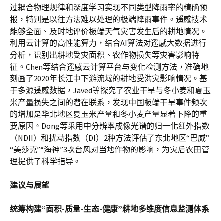
过耦合物理规律和深度学习实现不同类型降雨率的精确预
报，特别是以往方法难以处理的极端降雨事件。遥感技术
能够全面、及时地评价极端天气灾害发生后的耕地情况。
利用云计算的高性能算力，结合AI算法对遥感大数据进行
分析，识别出耕地受灾面积、农作物损失等灾害影响特
征。Chen等结合遥感云计算平台与变化检测方法，准确地
刻画了2020年长江中下游流域的耕地受洪灾影响情况。基
于多源遥感数据，Javed等探究了农业干旱与冬小麦和夏玉
米产量损失之间的潜在联系，发现中国极端干旱事件频次
的增加是华北地区夏玉米产量和冬小麦产量显著下降的重
要原因。Dong等采用中分辨率成像光谱的归一化红外指数
（NDII）和扰动指数（DI）2种方法评估了东北地区“巴威”
“美莎克”“海神”3次台风对当地作物的影响，为灾后农田管
理提供了科学指导。
建议与展望
统筹构建“面积-质量-生态-健康”耕地多维度信息监测体系