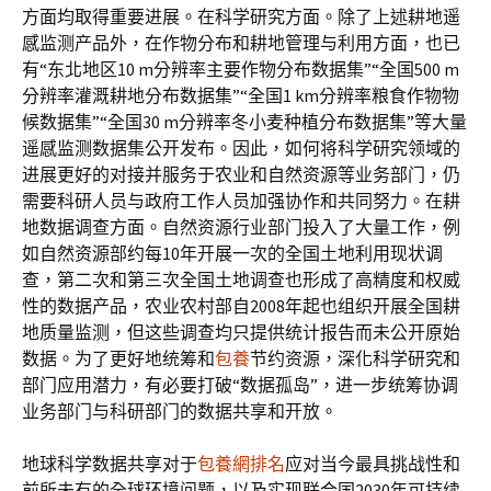
方面均取得重要进展。在科学研究方面。除了上述耕地遥
感监测产品外，在作物分布和耕地管理与利用方面，也已
有“东北地区10 m分辨率主要作物分布数据集”“全国500 m
分辨率灌溉耕地分布数据集”“全国1 km分辨率粮食作物物
候数据集”“全国30 m分辨率冬小麦种植分布数据集”等大量
遥感监测数据集公开发布。因此，如何将科学研究领域的
进展更好的对接并服务于农业和自然资源等业务部门，仍
需要科研人员与政府工作人员加强协作和共同努力。在耕
地数据调查方面。自然资源行业部门投入了大量工作，例
如自然资源部约每10年开展一次的全国土地利用现状调
查，第二次和第三次全国土地调查也形成了高精度和权威
性的数据产品，农业农村部自2008年起也组织开展全国耕
地质量监测，但这些调查均只提供统计报告而未公开原始
数据。为了更好地统筹和
包養
节约资源，深化科学研究和
部门应用潜力，有必要打破“数据孤岛”，进一步统筹协调
业务部门与科研部门的数据共享和开放。
地球科学数据共享对于
包養網排名
应对当今最具挑战性和
前所未有的全球环境问题，以及实现联合国2030年可持续