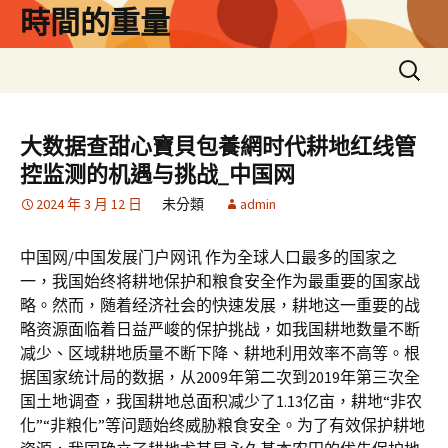
跳
時間的重量
至
主
搜
要
尋
內
關
容
鍵
大数据查甜心寶貝包養網时代耕地红线管
字:
控监测的机遇与挑战_中国网
2024 年 3 月 12 日
未分類
admin
中国网/中国发展门户网讯 作为全球人口最多的国家之
一，我国始终将耕地保护和粮食安全作为最重要的国家战
略。然而，随着经济社会的快速发展，耕地这一重要的战
略资源面临着日益严峻的保护挑战，如我国耕地数量不断
减少、区域耕地质量不断下降、耕地利用效率不高等。根
据国家统计局的数据，从2009年第二次到2019年第三次全
国土地调查，我国耕地总面积减少了1.13亿亩，耕地“非农
化”“非粮化”等问题始终威胁粮食安全。为了有效保护耕地