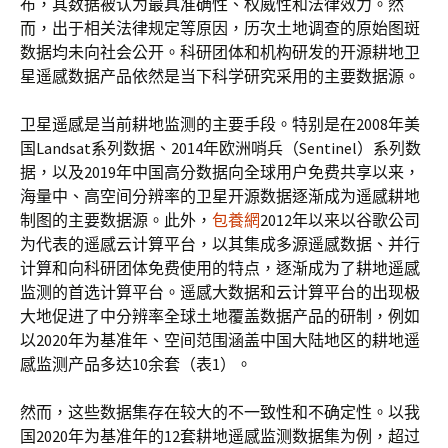
布，其数据被认为最具准确性、权威性和法律效力。然
而，出于相关法律规定等原因，历次土地调查的原始图斑
数据均未向社会公开。科研团体和机构研发的开源耕地卫
星遥感数据产品依然是当下科学研究采用的主要数据源。
卫星遥感是当前耕地监测的主要手段。特别是在2008年美
国Landsat系列数据、2014年欧洲哨兵（Sentinel）系列数
据，以及2019年中国高分数据向全球用户免费共享以来，
海量中、高空间分辨率的卫星开源数据逐渐成为遥感耕地
制图的主要数据源。此外，
包養網
2012年以来以谷歌公司
为代表的遥感云计算平台，以其集成多源遥感数据、并行
计算和向科研团体免费使用的特点，逐渐成为了耕地遥感
监测的首选计算平台。遥感大数据和云计算平台的出现极
大地促进了中分辨率全球土地覆盖数据产品的研制，例如
以2020年为基准年、空间范围涵盖中国大陆地区的耕地遥
感监测产品多达10余套（表1）。
然而，这些数据集存在较大的不一致性和不确定性。以我
国2020年为基准年的12套耕地遥感监测数据集为例，超过