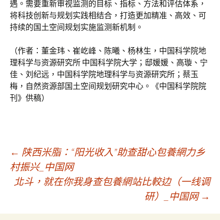
遇。需要重新审视监测的目标、指标、方法和评估体系，
将科技创新与规划实践相结合，打造更加精准、高效、可
持续的国土空间规划实施监测新机制。
（作者：董金玮、崔屹峰、陈曦、杨林生，中国科学院地
理科学与资源研究所 中国科学院大学；邸媛媛、高璇、宁
佳、刘纪远，中国科学院地理科学与资源研究所；蔡玉
梅，自然资源部国土空间规划研究中心。《中国科学院院
刊》供稿）
文
←
陕西米脂：“阳光收入”助查甜心包養網力乡
村振兴_中国网
北斗，就在你我身查包養網站比較边（一线调
章
研）_中国网
→