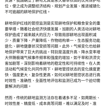
资源，我国确立了耕地尤其是永久基本农田的优先保护地
位，使之成为调整经济结构、规划产业发展、推进城镇化
不可逾越的耕地保护红线。
耕地保护红线的管控监测是实现耕地保护和粮食安全的重
要举措。随着社会经济快速发展，加剧的人类活动对耕地
保护造成了越来越大的压力，导致局部耕地出现面积减
少、质量下降、产量降低、作物结构单一、生态服务功能
退化、耕地健康状况受损等问题。此外，气候变化也给耕
地保护带来了巨大的挑战，特别是温度升高、降水变率增
大伴随极端气候事件频率和强度的增加，如干旱和洪涝灾
害加剧等，深刻影响着耕地的稳定性和可持续性。在人类
活动和气候变化共同作用下，耕地管控状态的变化速度更
快、强度更大、复杂性更高，如何对耕地管控状态进行高
时效性、准确性、全面性地评估和监测已成为一个迫切需
要解决的问题。
然而，传统的耕地监测方法存在着诸多不足，如周期长、
时效性差、精度低、成本高等问题，难以满足及时、准