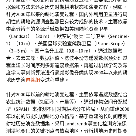
据源和方法来还原历史时期耕地状态和演变过程。例如，
针对2000年以来的耕地演变过程，国内外利用卫星进行周
期性的耕地资源调查监测已有较为成熟的技术。主要依靠
中高分辨率的多源遥感数据如美国陆地资源卫星
（Landsat）（30 m）、欧空局“哨兵”二号卫星（Sentinel-
2）（10 m）、美国星球实验室鸽群卫星（PlanetScope）
（3—5 m）、国产高分卫星（0.8—10 m），通过数据融
合、去云去噪、数据插值、滤波平滑等遥感数据预处理过
程重建长时间序列多源遥感数据集，再通过机器学习及深
度学习等创新算法进行遥感影像分类实现2000年以来的耕
地历史演
包養網
变过程重建。
针对2000年以前的耕地演变过程，主要依靠遥感数据结合
农业统计数据（如面积、产量等），通过作物空间分配模
型（SPAM）来推测不同时期耕地分布格局，从而重建2000
年以前的历史时期耕地分布格局。基于重建的长时间序列
耕地历史演变数据集，采用Landtrendr等变化检测方法探
测耕地变化的关键拐点与热点地区，分析耕地历史时期变