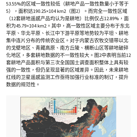
53.55%的区域一致性较低（耕地产品一致性数量小于等于
5），面积达190.25×104 km2（图2）。而完全一致性区域
（12套耕地遥感产品均认为是耕地）比例仅占12.89%，面
积为45.79×104 km2。其中，高一致性区域主要分布于东北
平原、华北平原、长江中下游平原等地势较为平坦、耕地
集中连片分布的传统农业区。对于内蒙古农牧交错带以北
的戈壁地区、青藏高原、南方丘陵、横断山区等耕地破碎
化地区，多套耕地数据的不一致性较大。图2中表明当前12
套耕地产品面积与第三次全国国土调查面积整体上具有较
强的一致性，但仍呈现显著的区域差异。因此，未来耕地
红线的卫星遥感监测工作亟待加强行业标准的制订，提升
数据的规范性。