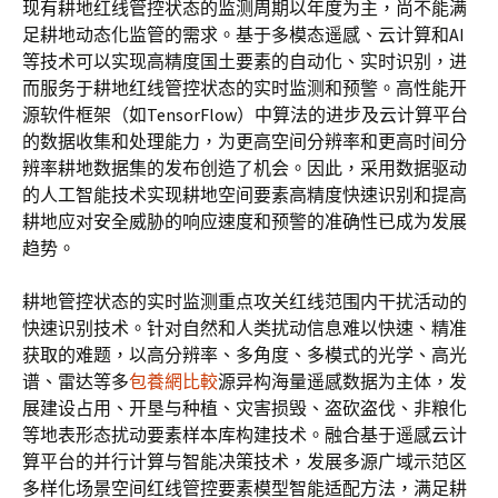
现有耕地红线管控状态的监测周期以年度为主，尚不能满
足耕地动态化监管的需求。基于多模态遥感、云计算和AI
等技术可以实现高精度国土要素的自动化、实时识别，进
而服务于耕地红线管控状态的实时监测和预警。高性能开
源软件框架（如TensorFlow）中算法的进步及云计算平台
的数据收集和处理能力，为更高空间分辨率和更高时间分
辨率耕地数据集的发布创造了机会。因此，采用数据驱动
的人工智能技术实现耕地空间要素高精度快速识别和提高
耕地应对安全威胁的响应速度和预警的准确性已成为发展
趋势。
耕地管控状态的实时监测重点攻关红线范围内干扰活动的
快速识别技术。针对自然和人类扰动信息难以快速、精准
获取的难题，以高分辨率、多角度、多模式的光学、高光
谱、雷达等多
包養網比較
源异构海量遥感数据为主体，发
展建设占用、开垦与种植、灾害损毁、盗砍盗伐、非粮化
等地表形态扰动要素样本库构建技术。融合基于遥感云计
算平台的并行计算与智能决策技术，发展多源广域示范区
多样化场景空间红线管控要素模型智能适配方法，满足耕