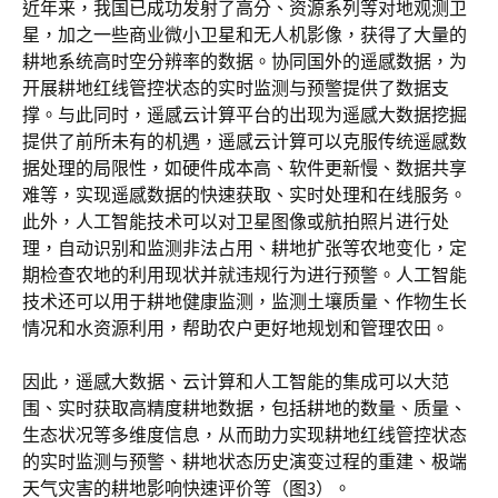
近年来，我国已成功发射了高分、资源系列等对地观测卫
星，加之一些商业微小卫星和无人机影像，获得了大量的
耕地系统高时空分辨率的数据。协同国外的遥感数据，为
开展耕地红线管控状态的实时监测与预警提供了数据支
撑。与此同时，遥感云计算平台的出现为遥感大数据挖掘
提供了前所未有的机遇，遥感云计算可以克服传统遥感数
据处理的局限性，如硬件成本高、软件更新慢、数据共享
难等，实现遥感数据的快速获取、实时处理和在线服务。
此外，人工智能技术可以对卫星图像或航拍照片进行处
理，自动识别和监测非法占用、耕地扩张等农地变化，定
期检查农地的利用现状并就违规行为进行预警。人工智能
技术还可以用于耕地健康监测，监测土壤质量、作物生长
情况和水资源利用，帮助农户更好地规划和管理农田。
因此，遥感大数据、云计算和人工智能的集成可以大范
围、实时获取高精度耕地数据，包括耕地的数量、质量、
生态状况等多维度信息，从而助力实现耕地红线管控状态
的实时监测与预警、耕地状态历史演变过程的重建、极端
天气灾害的耕地影响快速评价等（图3）。