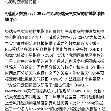
化的时空演替特征。
“遥感大数据+云计算+AI”实现极端天气灾害的耕地影响快
速评价
极端天气灾害的耕地影响评价包括灾害本身的快速监测预
报和影响评价2个方面。“遥感大数据+云计算+AI”为极端天
气灾害事件的监测预报提供了重要的数据和方法支撑。
Hao等结合多源卫星数据提出优化气象干旱指数（OMDI）
和优化植被干旱指数（OVDI）实现了我国西南地区生物的
干旱长时序时空格局的监测。通过训练深度神经网络来捕
获输入（在给定时间点再分析天气数据）和输出（在目标
时间点再分析天气数据）之间的关系，能够将天气灾害预
报速度相比数值天气预报（NWP）方法提高多个数量级。
华为公司云田奇团队研发了“盘古气象”（Pangu-
Weather）AI天气预报系统，并发现和ECMWF HRES比较，
该大模型在不同地区、不同热带风暴强度、不同预测时间
上台风路径预测准确度都有明显优势。此外，Zhang等提
出了一个名为NowcastNet的极端降水临近预报大模型，通