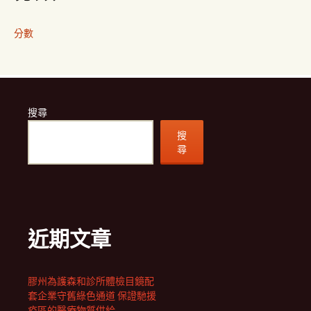
分數
搜尋
搜
尋
近期文章
膠州為護森和診所體檢目鏡配
套企業守舊綠色通道 保證馳援
疫區的醫療物質供給