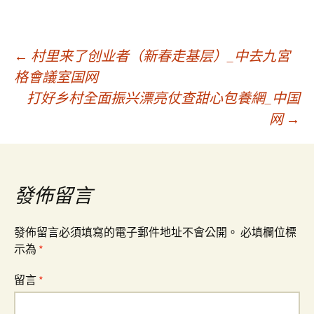
文
←
村里来了创业者（新春走基层）_中去九宮
格會議室国网
打好乡村全面振兴漂亮仗查甜心包養網_中国
章
网
→
導
覽
發佈留言
發佈留言必須填寫的電子郵件地址不會公開。
必填欄位標
示為
*
留言
*