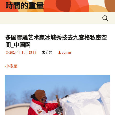
跳
時間的重量
至
主
搜
要
尋
內
關
容
鍵
多国雪雕艺术家冰城秀技去九宮格私密空
字:
間_中国网
2024 年 3 月 25 日
未分類
admin
小樹屋