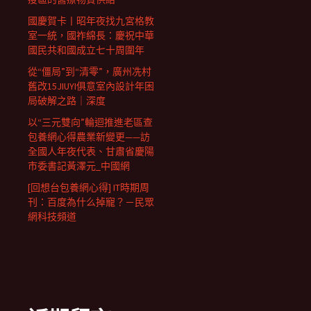
國慶賀卡丨昭年夜找九宮格教
室一統，國祚綿長：慶祝中華
國民共和國成立七十周圍年
從“僵局”到“清零”，廣州冼村
舊改15JIUYI俱意室內設計年困
局破解之路｜深度
以“三元雙向”輪迴推進老區查
包養網心得農業新變更——訪
全國人年夜代表、甘肅省慶陽
市委書記黃澤元_中國網
[回想台包養網心得] IT時期周
刊：百度為什么掉寵？－民眾
網科技頻道