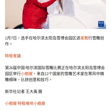
1月7日，选手在哈尔滨太阳岛雪博会园区进
家教
行雪雕创
作。
時租會議
第26届中国·哈尔滨国际雪雕比赛正在哈尔滨太阳岛雪博会
园区举行
小樹屋
，来自12个国家的雪雕艺术家在寒风中精
雕细琢，比拼创意和技巧。
新华社记者 王大禹 摄
小樹屋
時租場地
小樹屋