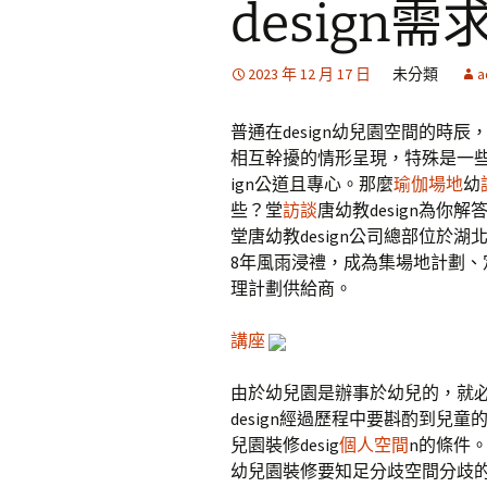
design
2023 年 12 月 17 日
未分類
a
普通在design幼兒園空間的時
相互幹擾的情形呈現，特殊是一
ign公道且專心。那麼
瑜伽場地
幼
些？堂
訪談
唐幼教design為你解
堂唐幼教design公司總部位於
8年風雨浸禮，成為集場地計劃、定
理計劃供給商。
講座
由於幼兒園是辦事於幼兒的，就必定
design經過歷程中要斟酌到兒
兒園裝修desig
個人空間
n的條件
幼兒園裝修要知足分歧空間分歧的效