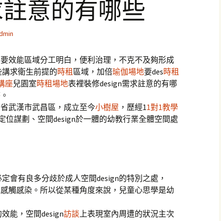
需求註意的有哪些
dmin
辰，要效能區域分工明白，便利治理，不克不及夠形成
些講求衛生前提的
時租
區域，加倍
瑜伽場地
要des
時租
講座
兒園室
時租場地
表裡裝修design需求註意的有哪
答。
湖北省武漢市武昌區，成立至今
小樹屋
，歷經1
1對1教學
位謀劃、空間design於一體的幼教行業全體空間處
會有良多分歧於成人空間design的特別之處，
童的感觸感染。所以從某種角度來說，兒童心思學是幼
。
能，空間design
訪談
上表現室內周遭的狀況主次