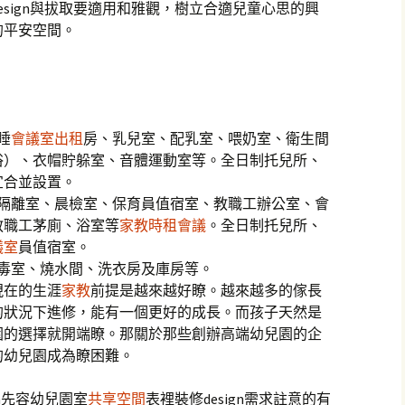
sign與拔取要適用和雅觀，樹立合適兒童心思的興
的平安空間。
睡
會議室出租
房、乳兒室、配乳室、喂奶室、衛生間
浴）、衣帽貯躲室、音體運動室等。全日制托兒所、
宜合並設置。
、隔離室、晨檢室、保育員值宿室、教職工辦公室、會
教職工茅廁、浴室等
家教
時租會議
。全日制托兒所、
議室
員值宿室。
毒室、燒水間、洗衣房及庫房等。
現在的生涯
家教
前提是越來越好瞭。越來越多的傢長
的狀況下進修，能有一個更好的成長。而孩子天然是
園的選擇就開端瞭。那關於那些創辦高端幼兒園的企
的幼兒園成為瞭困難。
gn先容幼兒園室
共享空間
表裡裝修design需求註意的有