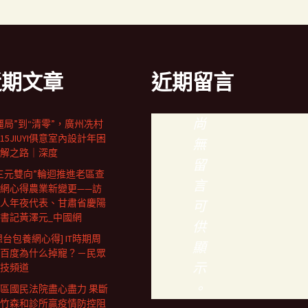
近期文章
近期留言
尚
僵局”到“清零”，廣州冼村
15JIUYI俱意室內設計年困
無
解之路｜深度
留
三元雙向”輪迴推進老區查
言
網心得農業新變更——訪
人年夜代表、甘肅省慶陽
可
書記黃澤元_中國網
供
想台包養網心得] IT時期周
顯
百度為什么掉寵？－民眾
示
技頻道
。
區國民法院盡心盡力 果斷
竹森和診所贏疫情防控阻