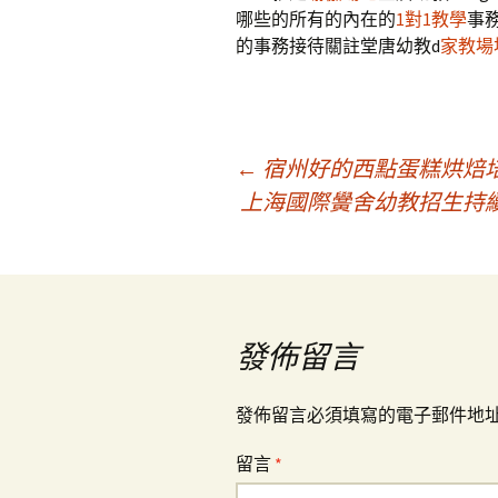
哪些的所有的內在的
1對1教學
事
的事務接待關註堂唐幼教d
家教場
文
←
宿州好的西點蛋糕烘焙
上海國際黌舍幼教招生持
章
導
發佈留言
覽
發佈留言必須填寫的電子郵件地
留言
*