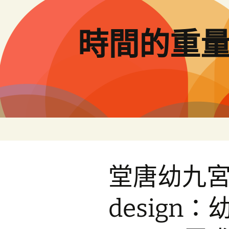
跳
至
主
時間的重
要
內
容
堂唐幼九
design