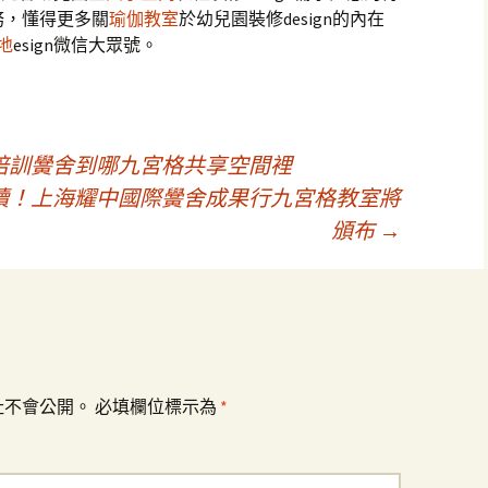
務，懂得更多關
瑜伽教室
於幼兒園裝修design的內在
地
esign微信大眾號。
培訓黌舍到哪九宮格共享空間裡
續！上海耀中國際黌舍成果行九宮格教室將
頒布
→
址不會公開。
必填欄位標示為
*