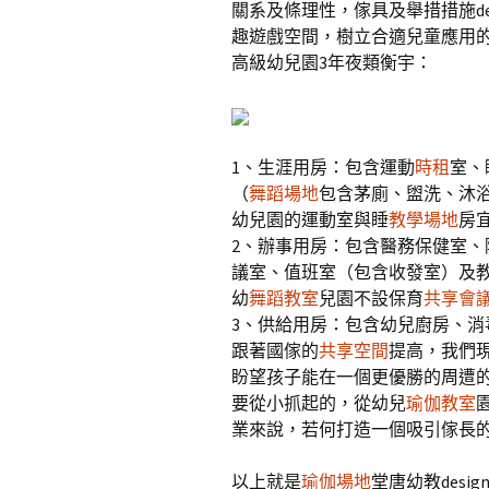
關系及條理性，傢具及舉措措施de
趣遊戲空間，樹立合適兒童應用
高級幼兒園3年夜類衡宇：
1、生涯用房：包含運動
時租
室、
（
舞蹈場地
包含茅廁、盥洗、沐
幼兒園的運動室與睡
教學場地
房
2、辦事用房：包含醫務保健室
議室、值班室（包含收發室）及
幼
舞蹈教室
兒園不設保育
共享會
3、供給用房：包含幼兒廚房、消
跟著國傢的
共享空間
提高，我們
盼望孩子能在一個更優勝的周遭
要從小抓起的，從幼兒
瑜伽教室
業來說，若何打造一個吸引傢長
以上就是
瑜伽場地
堂唐幼教desi