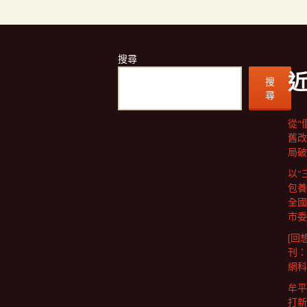
搜尋
搜
尋
從“
舊改
局破
以“
包養
全國
市委
[回
刊：
網科
牟平
打新