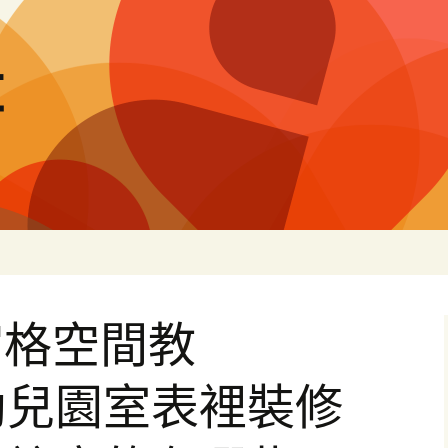
量
宮格空間教
：幼兒園室表裡裝修