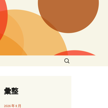
搜
尋
關
鍵
字:
彙整
2026 年 8 月