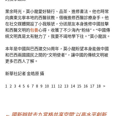
業余時光，莫小龍愛好騎行、品茶、進修書法。他也時常
向廣東北寧本地的西醫就教，借機進修西醫診療身手。他
在社交媒體開設了小我賬號，分送朋友本身進修中國技擊
和西醫文明的
包養
心得，收獲了不少海內“粉絲”。“中國傳
統文明真是太有魅力了，我要不竭地學下往。”莫小龍說。
本年是中國與巴西建交50周年，莫小龍盼望本身能做中國
和巴西兩國國民之間的“文明使者”，讓中國的傳統文明被
更多巴西人了解。
新華社記者 金皓原 攝
1 2 3 4 5 6 7 8 9 10 11 12 13 14 15 16 17 18 >
←
國新辦就去九宮格共享空間“以高水平創新