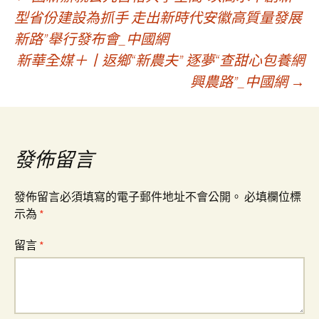
文
型省份建設為抓手 走出新時代安徽高質量發展
新路”舉行發布會_中國網
章
新華全媒＋丨返鄉“新農夫” 逐夢“查甜心包養網
興農路”_中國網
→
導
覽
發佈留言
發佈留言必須填寫的電子郵件地址不會公開。
必填欄位標
示為
*
留言
*