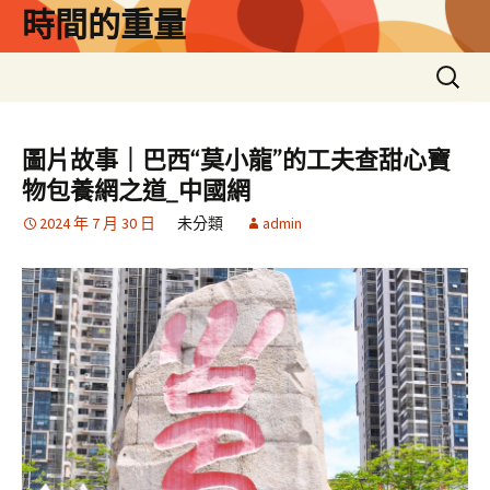
跳
時間的重量
至
主
搜
要
尋
內
關
容
鍵
圖片故事｜巴西“莫小龍”的工夫查甜心寶
字:
物包養網之道_中國網
2024 年 7 月 30 日
未分類
admin