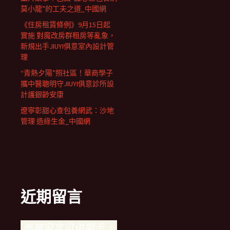
莫小龍”的工夫之道_中國網
《住房租賃條例》9月15日起
實施 對魔改房群租房等亂象，
新規出手JIUYI俱意室內設計管
理
“青熱夕陽”照社區！華商學子
攜中醫聰明守JIUYI俱意診所設
計護銀齡安康
遼寧彰甜心查包養網武：沙地
管理 造綠生金_中國網
近期留言
尚無留言可供顯示。