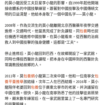
的莫小龍因受工夫巨星李小龍的影響，自1999年起他開端
接收體系的中國技擊練習。跟著對中國技擊及中國傳統文
明的日益清楚，他給本身取了一個中國名字——莫小龍。
2008年，作為交流生的莫小龍離開北京西醫藥年夜學交通
進修。交通時代，他當真完成了針灸課程，同
包養
時也捉
住機遇不竭進修中國技擊，在莫小龍看來，從西醫的治病
救人到中國技擊的強身健體，這都是“工夫”。
停止進修后，莫小龍回到巴西，在故鄉開設了一家武館，
同時也傳授西醫針灸課程，把本身在中國粹到的西醫針灸
常識教授給故鄉的人。
2011年，莫
包養網
小龍第二次來中國。他和一位南寧女
包
養平臺推舉
孩結緣，次年二人在巴西結婚。2016年，莫小
龍陪伴老婆回到
包養
位于廣東北寧市的老家，并決議留在
中國任務。很快，莫小龍在南寧熟悉了他的技擊徒弟蔡榮
坤，顛末數年練習后，在一家武館里當上了一名專門研究
的技擊鍛練。