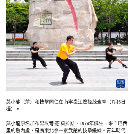
莫小龍（前）和技擊同仁在南寧邕江邊操練查拳（7月6日
攝）。
莫小龍原名加布里埃爾·德·莫拉斯，1978年誕生，來自巴西
里約熱內盧，是廣東北寧一家武館的技擊鍛練。青年時代