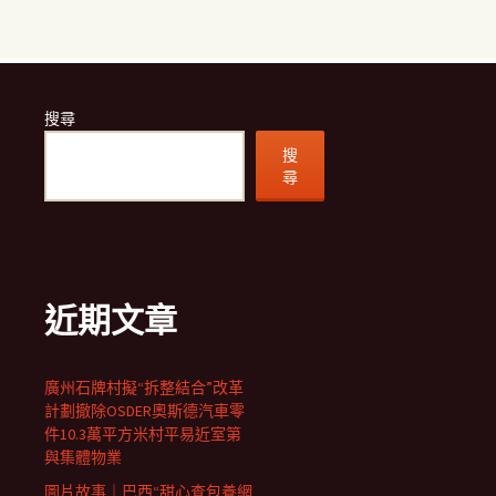
搜尋
搜
尋
近期文章
廣州石牌村擬“拆整結合”改革
計劃撤除OSDER奧斯德汽車零
件10.3萬平方米村平易近室第
與集體物業
圖片故事｜巴西“甜心查包養網