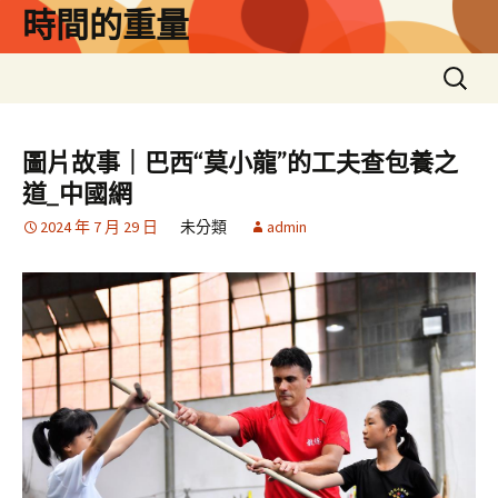
跳
時間的重量
至
主
搜
要
尋
內
關
容
鍵
圖片故事｜巴西“莫小龍”的工夫查包養之
字:
道_中國網
2024 年 7 月 29 日
未分類
admin