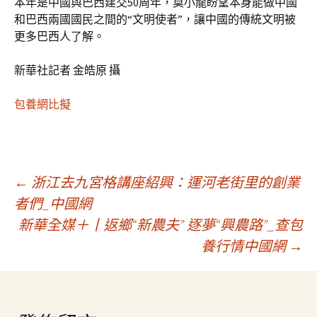
本年是中國與巴西建交50周年，莫小龍盼望本身能做中國
和巴西兩國國民之間的“文明使者”，讓中國的傳統文明被
更多巴西人了解。
新華社記者 金皓原 攝
包養網比擬
文
←
浙江去九宮格講座紹興：運河老街里的創業
者們_中國網
新華全媒＋丨返鄉“新農夫” 逐夢“興農路”_查包
章
養行情中國網
→
導