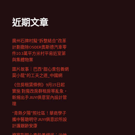
近期文章
廣州石牌村擬“拆整結合”改革
計劃撤除OSDER奧斯德汽車零
件10.3萬平方米村平易近室第
與集體物業
圖片故事｜巴西“甜心查包養網
莫小龍”的工夫之道_中國網
《住房租賃條例》9月15日起
實施 對魔改房群租房等亂象，
新規出手JIUYI俱意室內設計管
理
“青熱夕陽”照社區！華商學子
攜中醫聰明守JIUYI俱意診所設
計護銀齡安康
遼寧彰甜心查包養網武：沙地