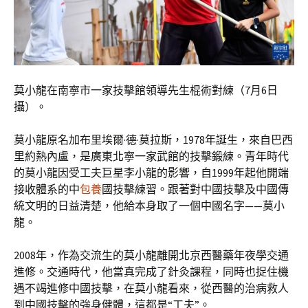
莫小龍在南寧市一家技擊館領導先生棍術對練（7月6日
攝）。
莫小龍原名加布里埃爾·德·莫拉斯，1978年誕生，來自巴西
里約熱內盧，是廣東北寧一家武館的技擊鍛練。青年時代
的莫小龍因受工夫巨星李小龍的影響，自1999年起他開端
接收體系的中
包養
國技擊練習。跟著對中國技擊及中國傳
統文明的日益清楚，他給本身取了一個中國名字——莫小
龍。
2008年，作為交流生的莫小龍離開北京西醫藥年夜學交通
進修。交通時代，他當真完成了針灸課程，同時也捉住機
遇不竭進修中國技擊，在莫小龍看來，從西醫的治病救人
到中國技擊的強身健體，這都是“工夫”。