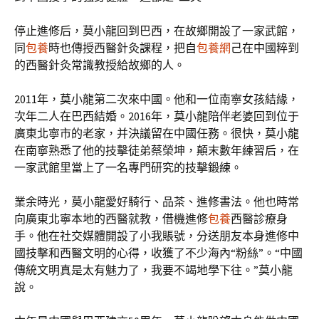
停止進修后，莫小龍回到巴西，在故鄉開設了一家武館，
同
包養
時也傳授西醫針灸課程，把自
包養網
己在中國粹到
的西醫針灸常識教授給故鄉的人。
2011年，莫小龍第二次來中國。他和一位南寧女孩結緣，
次年二人在巴西結婚。2016年，莫小龍陪伴老婆回到位于
廣東北寧市的老家，并決議留在中國任務。很快，莫小龍
在南寧熟悉了他的技擊徒弟蔡榮坤，顛末數年練習后，在
一家武館里當上了一名專門研究的技擊鍛練。
業余時光，莫小龍愛好騎行、品茶、進修書法。他也時常
向廣東北寧本地的西醫就教，借機進修
包養
西醫診療身
手。他在社交媒體開設了小我賬號，分送朋友本身進修中
國技擊和西醫文明的心得，收獲了不少海內“粉絲”。“中國
傳統文明真是太有魅力了，我要不竭地學下往。”莫小龍
說。