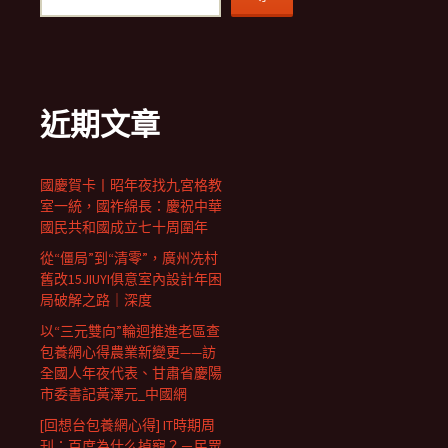
近期文章
國慶賀卡丨昭年夜找九宮格教
室一統，國祚綿長：慶祝中華
國民共和國成立七十周圍年
從“僵局”到“清零”，廣州冼村
舊改15JIUYI俱意室內設計年困
局破解之路｜深度
以“三元雙向”輪迴推進老區查
包養網心得農業新變更——訪
全國人年夜代表、甘肅省慶陽
市委書記黃澤元_中國網
[回想台包養網心得] IT時期周
刊：百度為什么掉寵？－民眾