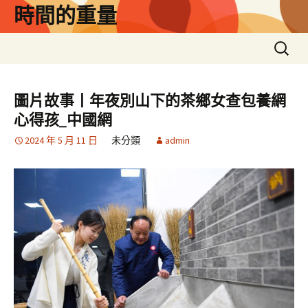
跳
時間的重量
至
主
搜
要
尋
內
關
容
鍵
圖片故事丨年夜別山下的茶鄉女查包養網
字:
心得孩_中國網
2024 年 5 月 11 日
未分類
admin