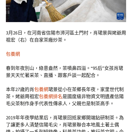
3月26日，在河南省信陽市浉河區土門村，肖珺景與姥爺周
祖宏（右）在自家茶廠炒茶。
包養網
春到年夜別山，綠意盎然，茶噴鼻四溢。“95后”女孩肖珺
景天天忙著采茶、直播、跟客戶談一起配合。
本年27歲的肖
包養網
珺景從小在茶鄉長年夜，家里世代制
茶。姥爺周祖宏
包養網排名
是國度級非物資文明遺產信陽
毛尖茶制作身手代表性傳承人，父親也是制茶高手。
2019年年夜學結業后，肖珺景回抵家鄉開端鉆研制茶。為
了讓更多人清楚信陽毛尖，肖珺景聯合本地風土著土偶
情，拍攝了一系列短錄像，科普茶功能、推行茶文明。今