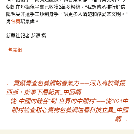
朝她在短錄像平臺已收獲2萬多粉絲。“我想傳承推行好信
陽毛尖非遺手工炒制身手，讓更多人清楚和酷愛茶文明。”
肖
包養
珺景說。
新華社記者 郝源 攝
包養網
文
←
貢獻青查包養網站春氣力 ——河北高校聲援
西部、辦事下層紀實_中國網
從“中國的硅谷”到“世界的中關村”——從2024中
章
關村論查甜心寶物包養網壇看科技立異_中國
網
→
導