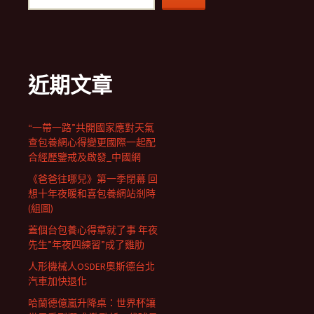
近期文章
“一帶一路”共開國家應對天氣
查包養網心得變更國際一起配
合經歷鑒戒及啟發_中國網
《爸爸往哪兒》第一季閉幕 回
想十年夜暖和喜包養網站剎時
(組圖)
蓋個台包養心得章就了事 年夜
先生”年夜四練習”成了雞肋
人形機械人OSDER奧斯德台北
汽車加快退化
哈蘭德億嵐升降桌：世界杯讓