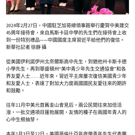
2024年2月27日，中國駐芝加哥總領事館舉行慶賀中美建交
45周年接待會，來自馬斯卡廷中學的先生們在接待會上收
到一份特別禮品——中國國度主席習近平給他們的復信。
新華社記者 徐靜 攝
從美國伊利諾伊州北奈爾斯高中先生，到猶他州卡斯卡德
小學先生，再到華盛頓州“美中青少年先生交通協會”和各
界友愛人士……近年來，習近平主席屢次復信美國青少年
和友愛人士，表達了對加大力度兩國國民友愛往來的期許
和鼓勵。
往年11月中美元首舊金山會見后，兩公民間往來加倍活
潑，一批交通項目蓬勃展開，友情的種子在兩國年青人的
心中生根抽芽。
本年1月3日至12日，美國哥倫比亞年夜學青年先生代表團