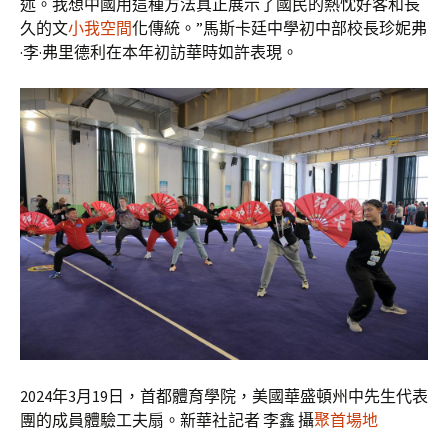
述。我想中國用這種方法真正展示了國民的熱忱好客和長
久的文
小我空間
化傳統。”馬斯卡廷中學初中部校長珍妮弗
·李·弗里德利在本年初訪華時如許表現。
2024年3月19日，首都體育學院，美國華盛頓州中先生代表
團的成員體驗工夫扇。新華社記者 李鑫 攝
聚首場地