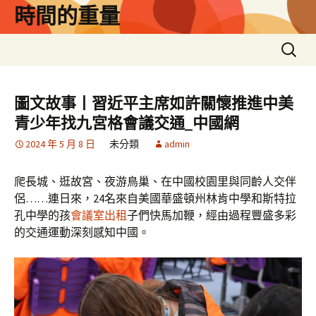
跳
時間的重量
至
主
搜
要
尋
內
關
容
鍵
圖文故事丨習近平主席如許關懷推進中美
字:
青少年找九宮格會議交通_中國網
2024 年 5 月 8 日
未分類
admin
爬長城、逛故宮、夜游鳥巢、在中國校園里與同齡人交伴
侶……連日來，24名來自美國華盛頓州林肯中學和斯特拉
孔中學的孩
會議室出租
子們快馬加鞭，經由過程豐盛多彩
的交通運動深刻感知中國。