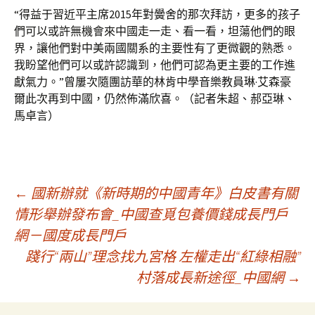
“得益于習近平主席2015年對黌舍的那次拜訪，更多的孩子
們可以或許無機會來中國走一走、看一看，坦蕩他們的眼
界，讓他們對中美兩國關系的主要性有了更微觀的熟悉。
我盼望他們可以或許認識到，他們可認為更主要的工作進
獻氣力。”曾屢次隨團訪華的林肯中學音樂教員琳·艾森豪
爾此次再到中國，仍然佈滿欣喜。（記者朱超、郝亞琳、
馬卓言）
文
←
國新辦就《新時期的中國青年》白皮書有關
情形舉辦發布會_中國查覓包養價錢成長門戶
網－國度成長門戶
章
踐行“兩山”理念找九宮格 左權走出“紅綠相融”
村落成長新途徑_中國網
→
導