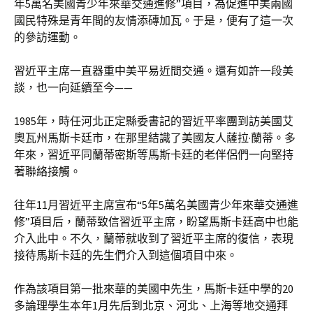
年5萬名美國青少年來華交通進修”項目，為促進中美兩國
國民特殊是青年間的友情添磚加瓦。于是，便有了這一次
的參訪運動。
習近平主席一直器重中美平易近間交通。還有如許一段美
談，也一向延續至今——
1985年，時任河北正定縣委書記的習近平率團到訪美國艾
奧瓦州馬斯卡廷市，在那里結識了美國友人薩拉·蘭蒂。多
年來，習近平同蘭蒂密斯等馬斯卡廷的老伴侶們一向堅持
著聯絡接觸。
往年11月習近平主席宣布“5年5萬名美國青少年來華交通進
修”項目后，蘭蒂致信習近平主席，盼望馬斯卡廷高中也能
介入此中。不久，蘭蒂就收到了習近平主席的復信，表現
接待馬斯卡廷的先生們介入到這個項目中來。
作為該項目第一批來華的美國中先生，馬斯卡廷中學的20
多論理學生本年1月先后到北京、河北、上海等地交通拜