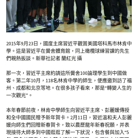
2015年9月23日，國度主席習近平觀賞美國塔科馬市林肯中
學。這是習近平在黌舍體育館，同上橄欖球練習課的先生
們親熱扳談。新華社記者 蘭紅光 攝
那一次，習近平主席約請這所黌舍100論理學生到中國做
客。第二年10月，118名林肯中學的師生，便應邀到訪了福
州、成都和北京等地。在很多孩子看來，那是“轉變人生的
一次觀光”。
本年春節前夜，林肯中學師生向習近平主席、彭麗媛傳授
和全中國國民贈予新年賀卡。2月11日，習近溫和夫人彭麗
媛向師生們回贈新春賀卡，致以農歷龍年新春祝願，并表
現接待大師多到中國逛逛了解一下狀況，包含餐與加入“5