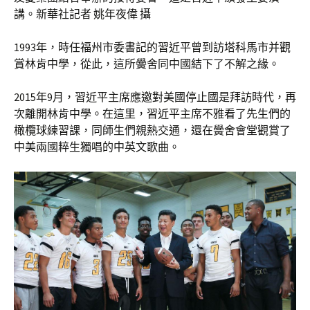
講。新華社記者 姚年夜偉 攝
1993年，時任福州市委書記的習近平曾到訪塔科馬市并觀
賞林肯中學，從此，這所黌舍同中國結下了不解之緣。
2015年9月，習近平主席應邀對美國停止國是拜訪時代，再
次離開林肯中學。在這里，習近平主席不雅看了先生們的
橄欖球練習課，同師生們親熱交通，還在黌舍會堂觀賞了
中美兩國粹生獨唱的中英文歌曲。