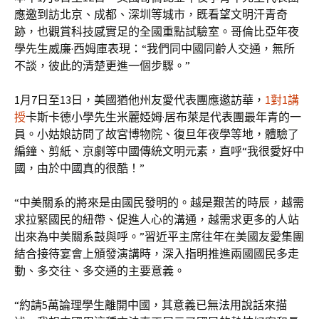
應邀到訪北京、成都、深圳等城市，既看望文明汗青奇
跡，也觀賞科技感實足的全國重點試驗室。哥倫比亞年夜
學先生威廉·西姆庫表現：“我們同中國同齡人交通，無所
不談，彼此的清楚更進一個步驟。”
1月7日至13日，美國猶他州友愛代表團應邀訪華，
1對1講
授
卡斯卡德小學先生米麗婭姆·居布萊是代表團最年青的一
員。小姑娘訪問了故宮博物院、復旦年夜學等地，體驗了
編鐘、剪紙、京劇等中國傳統文明元素，直呼“我很愛好中
國，由於中國真的很酷！”
“中美關系的將來是由國民發明的。越是艱苦的時辰，越需
求拉緊國民的紐帶、促進人心的溝通，越需求更多的人站
出來為中美關系鼓與呼。”習近平主席往年在美國友愛集團
結合接待宴會上頒發演講時，深入指明推進兩國國民多走
動、多交往、多交通的主要意義。
“約請5萬論理學生離開中國，其意義已無法用說話來描