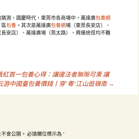
的猜測，國慶時代，東莞市各商場中，萬達廣
包養網
，區
包養
。其次是萬達廣
包養網
場（東莞長安店）、
（長安店）、萬達廣場（莞太路），周邊途徑均不難
紅首一包養心得：讓違法者無隙可乘 讓
云游中國臺包養價錢丨穿“粵”江山逛嶺南
→
址不會公開。
必填欄位標示為
*