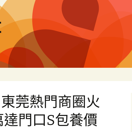
量
，東莞熱門商圈火
萬達門口S包養價