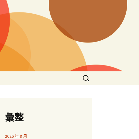
搜
尋
關
鍵
字:
彙整
2026 年 8 月