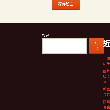
搜尋
搜
尋
王偉
S“
圖片
媛：
愛 
韓國
金善
膠州
套企