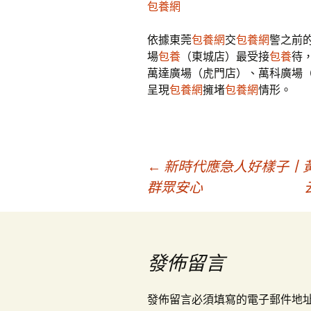
包養網
依據東莞
包養網
交
包養網
警之前
場
包養
（東城店）最受接
包養
待
萬達廣場（虎門店）、萬科廣場
呈現
包養網
擁堵
包養網
情形。
文
←
新時代應急人好樣子丨黃
群眾安心
章
導
發佈留言
覽
發佈留言必須填寫的電子郵件地