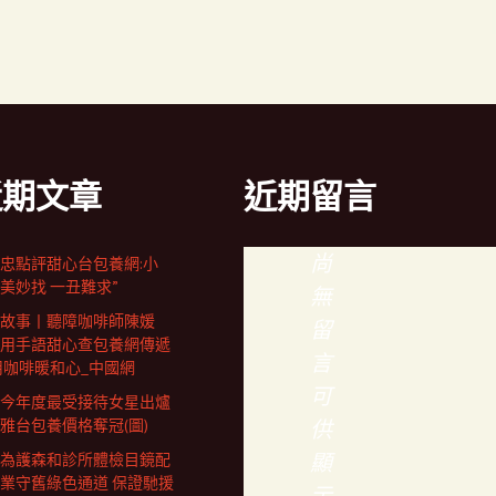
近期文章
近期留言
尚
忠點評甜心台包養網:小
千美妙找 一丑難求”
無
故事丨聽障咖啡師陳媛
留
用手語甜心查包養網傳遞
言
用咖啡暖和心_中國網
可
今年度最受接待女星出爐
雅台包養價格奪冠(圖)
供
顯
為護森和診所體檢目鏡配
業守舊綠色通道 保證馳援
示