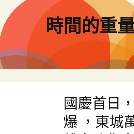
跳
至
主
時間的重
要
內
容
國慶首日
爆 ，東城