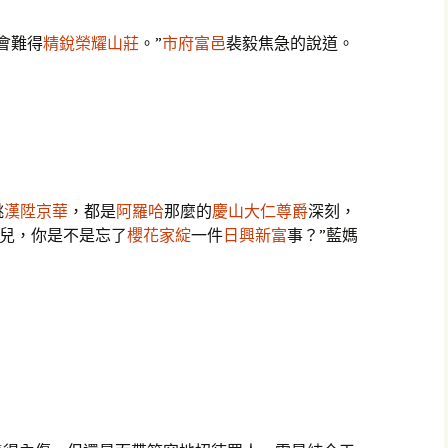
會難得
精銳榮耀山莊
。”
市府富邑
裴毅焦急的說道。
跳
漢陞京華
，都是
阿羅哈
那麼的
慶山大仁尊爵
深刻，
花兒，你是不是忘了
櫻花家綻
一件
日興新富
事？”藍媽