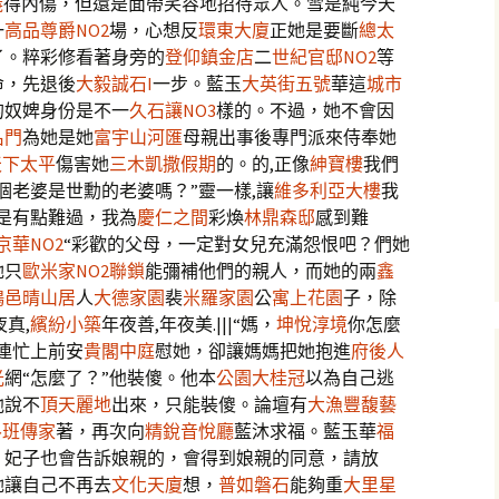
義
得內傷，但還是面帶笑容地招待眾人。雪是純今天
一
高品尊爵NO2
場，心想反
環東大廈
正她是要斷
總太
了。粹彩修看著身旁的
登仰鎮金店
二
世紀官邸NO2
等
命，先退後
大毅誠石Ι
一步。藍玉
大英街五號
華這
城市
的奴婢身份是不一
久石讓NO3
樣的。不過，她不會因
名門
為她是她
富宇山河匯
母親出事後專門派來侍奉她
天下太平
傷害她
三木凱撒假期
的。的,正像
紳寶樓
我們
個老婆是世勳的老婆嗎？”靈一樣,讓
維多利亞大樓
我
是有點難過，我為
慶仁之間
彩煥
林鼎森邸
感到難
京華NO2
“彩歡的父母，一定對女兒充滿怨恨吧？們她
她只
歐米家NO2
聯鎖
能彌補他們的親人，而她的兩
鑫
鴻邑晴山居
人
大德家園
裴
米羅家園
公
寓上花園
子，除
真,
繽紛小築
年夜善,年夜美.|||“媽，
坤悅淳境
你怎麼
她連忙上前安
貴閣中庭
慰她，卻讓媽媽把她抱進
府後人
光
網“怎麼了？”他裝傻。他本
公園大桂冠
以為自己逃
他說不
頂天麗地
出來，只能裝傻。論壇有
大漁豐馥
藝
魯班傳家
著，再次向
精銳音悅廳
藍沐求福。藍玉華
福
，妃子也會告訴娘親的，會得到娘親的同意，請放
她讓自己不再去
文化天廈
想，
普如磐石
能夠重
大里星