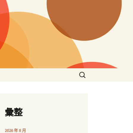
搜
尋
關
鍵
字:
彙整
2026 年 8 月