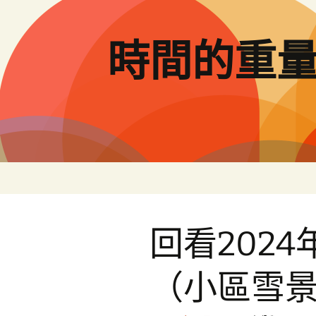
跳
至
主
時間的重
要
內
容
回看202
（小區雪