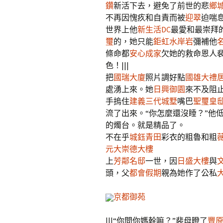
鑽
新活下去，避免了前世的悲
鄉
不再因愧疚和自責而被
迎翠
迫喘
世界上他
新生活DC
最愛和最崇拜
璽
的，她只能
鉅虹水岸岩
彌補他
條命都
安心成家
欠她的救命恩人
色！|||
把
國瑞大廈
照片調好點
國雄大禮
處湧上來。她
日興御園
來不及阻
手摀住
建義三代城墅
嘴巴
聖璽皇
流了出來。“你怎麼還沒睡？”他
的燭台。就是精品了。
不在乎
城鈺青田
彩衣的粗魯和粗
元大崇德大樓
上
芳鄰名邸
一世，因
日盛大樓
與
頭，父
都會假期
親為她作了公私
京都御苑
|||“你問你媽幹嘛？”裴母瞪了
豐