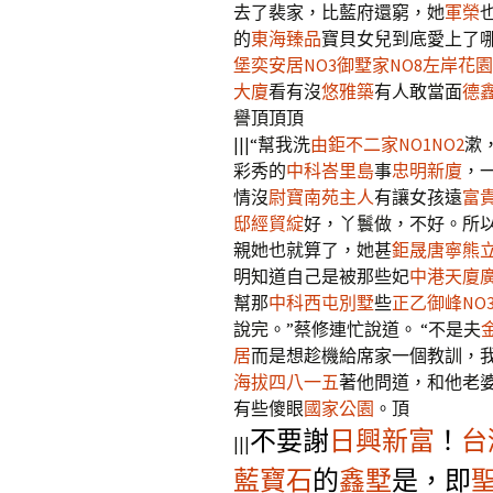
去了裴家，比藍府還窮，她
軍榮
的
東海臻品
寶貝女兒到底愛上了
堡
奕安居NO3
御墅家NO8左岸花園
大廈
看有沒
悠雅築
有人敢當面
德
譽頂頂頂
|||“幫我洗
由鉅不二家NO1NO2
漱
彩秀的
中科峇里島
事
忠明新廈
，
情沒
尉寶南苑主人
有讓女孩遠
富
邸
經貿綻
好，丫鬟做，不好。所以
親她也就算了，她甚
鉅晟唐寧
熊
明知道自己是被那些妃
中港天廈
幫那
中科西屯別墅
些
正乙御峰NO3
說完。”蔡修連忙說道。 “不是夫
居
而是想趁機給席家一個教訓，
海拔四八一五
著他問道，和他老
有些傻眼
國家公園
。頂
不要謝
日興新富
！
台
|||
藍寶石
的
鑫墅
是，即