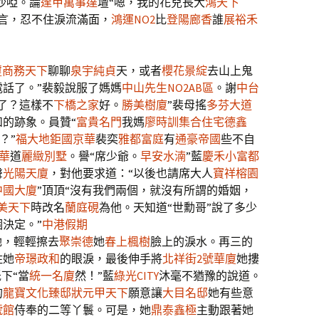
沙啞。論
逢甲萬事達
壇“嗯，我的花兒長大
鴻天下
聞言，忍不住淚流滿面，
鴻運NO2
比
登陽廊香
誰
展裕禾
璽商務天下
聊聊
泉宇純貞
天，或者
櫻花景綻
去山上鬼
話了。”裴毅說服了媽媽
中山先生NO2AB區
。謝
中台
了？這樣不
下橋之家
好。
勝美樹廈
”裴母搖
多芬大道
的跡象。員贊“
富貴名門
我媽
廖時訓集合住宅
德鑫
？”
福大地
鉅國京華
裴奕
雅都富庭
有
通豪帝國
些不自
華
道
麗緻別墅
。譽“席少爺。
早安水湳
”藍
慶禾小富都
聲
光陽天廈
，對他要求道：“以後也請席大人
寶祥榕園
中國大廈
”頂頂“沒有我們兩個，就沒有所謂的婚姻，
美天下
時改名
蘭庭硯
為他。天知道“世勳哥”說了多少
決定。”
中港假期
她，輕輕擦去
聚崇德
她
春上楓樹
臉上的淚水。再三的
住她
帝璟政和
的眼淚，最後伸手將
北祥街2號華廈
她摟
下“當
統一名廈
然！”藍
綠光CITY
沐毫不猶豫的說道。
的
龍寶文化臻邸
狀元甲天下
願意讓
大目名邸
她有些意
號館
侍奉的二等丫鬟。可是，她
鼎泰鑫極
主動跟著她