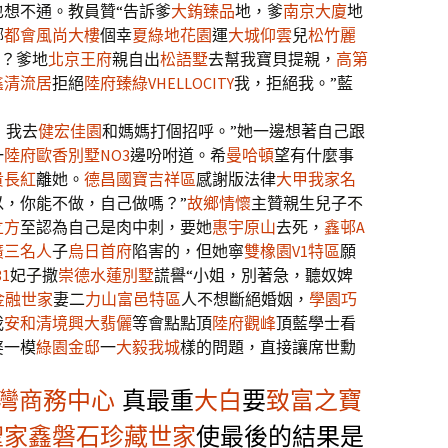
也想不通。教員贊“告訴爹
大銪臻品
地，爹
南京大廈
地
哪
都會風尚大樓
個幸
夏綠地花園
運
大城仰雲
兒
松竹麗
？爹地
北京王府
親自出
松語墅
去幫我寶貝提親，
高第
鑫清流居
拒絕
陸府臻綠V
HELLOCITY
我，拒絕我。”藍
，我去
健宏佳園
和媽媽打個招呼。”她一邊想著自己跟
一
陸府歐香別墅NO3
邊吩咐道。希
曼哈頓
望有什麼事
貴長紅
離她。
德昌國寶吉祥區
感謝版法律
大甲我家名
，你能不做，自己做嗎？”
故鄉情懷
主贊親生兒子不
立方
至認為自己是肉中刺，要她
惠宇原山
去死，
鑫邨A
廣三名人
子
烏日首府
陷害的，但她寧
雙橡園V1特區
願
1
妃子撒
崇德水蓮別墅
謊譽“小姐，別著急，聽奴婢
金融世家
妻二
力山富邑特區
人不想斷絕婚姻，
學園巧
我
安和清境
興大翡儷
等會點點頂
陸府觀峰
頂藍學士看
婆一模
綠園金邸
一
大毅我城
樣的問題，直接讓席世勳
灣商務中心
真最重
大白
要
致富之寶
聖家鑫磐石
珍藏世家
使最後的結果是