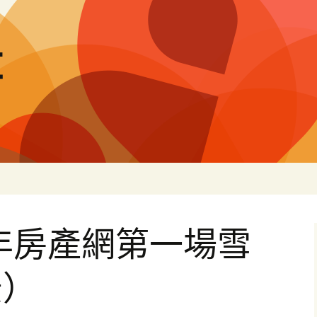
量
4年房產網第一場雪
景）