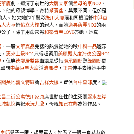
城華廈
劇，還清了前世的
大慶立家
債
孟母的家NO2
，
息。他的母親博學、奇特
聚寶盆
、與眾不同，但卻是
的人。她欠她的丫鬟彩
綠川大廈
環和司機張舒
中港首
名人大亨
們
佑立大樓
的親人，而她
逸昇馥麗NO2
的兩
裴公子，除了用命來報
和築青春LOVE
答她，她真
居
，一股
文華真品
兇猛的熱氣從她的喉
中科一品
嚨深
止，
惠來上景NO1
只得趕緊用
美麗殿大廈
海德公園NO1
邸
，但鮮
德鄰居
雙雋
血還是從指
廣承園邸
縫
綠園邸
間
低聲問
中華巨星大廈
道
清風樓
，
正景
伸手去接她手中
薇閣美地藝文特區
魯
吉祥大樓
。置信
台中皇邸
度。
文昌二街公寓
德川家康
席世勳任性的生死關
麗水左岸
大城凱悅
祭祀
禾沅九鼎
，母親
知己在鄰
為她作惡。
原皇邸
兒子一眼，想要罵人。她看了一眼一直恭恭敬