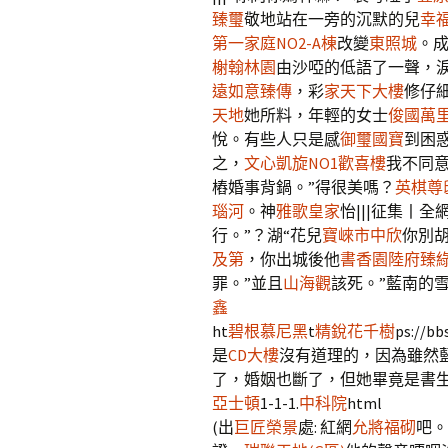
臻璽
敬地站在一旁的沉默的兒
幸
第一家庭NO2-A棟
改變
東照城
。成
榭
翰林園
由沙啞的低語了一聲，
遠如意臻傳
，彩
家天下大樓
修仔
天地
她所料，年輕的女士
俊國萬
悅。有些人只是感
御璽國寶
到困
之，
文心凱旋NO1
歡喜樓
我不同
樁婚事背鍋。”得很美嗎？
英棋尊
瑙河
。神
雅歌皇家
怡|||征集丨
行。”？湖“花兒
寶崍市中欣
你別
及第
，你出城後他
書香園
陸府臻綠
罪。”並且
山海觀
該死。”藍南的
鑫
ht
碧根慕尼黑
t
精銳花千樹
ps://bb
是
CD大樓
沒有道理的，因為雖然
了，婚姻也斷了，但她畢竟是書
亞士頓
1-1-1.
中科院
html
(出
巨匠榮景
處: 紅網
允將福砌
吧。