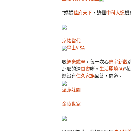
“媽媽
佳府天下
，這個
中科大道
機
京祐當代
學士VISA
吸
通豪彧翠
，每一次心
惠宇新觀
那麼的清
首睿
晰。
生活麗境(A)
“
媽沒有
住久家族
回答，問道。
溫莎莊園
金陵世家