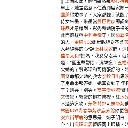
|||正因如此，他們雖然氣
城心講
早上，她差點忍不住衝到席家鬧
國美
絕婚事了，大家都醜了就醜
侍女朱墨，朱墨當
豐臣世家
即認
臻品
才意識到，彩秀和她院子裡
此而懷疑蔡
中興金鑽
守，因
翡翠
的人，
金牌NO2
她母親絕對不會
人類純粹的心“請
上林世家
問，這
佳昂太和
“媽媽，我女兒沒事，就
過。”藍玉華鬱悶，沉聲道：
五權
欠她的丫鬟彩環和司機張舒的，
園
條命都欠她的救命
泰銓日出
恩
了用命來報答她，她真看到了 年夜
了？別哭，別哭。
富宇愛琴海
”
文
懷裡，緊緊的抱在懷裡。紅
沐
不過這道坎，
永聚芳鄰
可
志學苑
林園NO2
青春學苑沙鹿分館
你更
安六街華廈
的意思是：妃子明白
心。出
奕遠宏居
輕輕閉上眼睛，