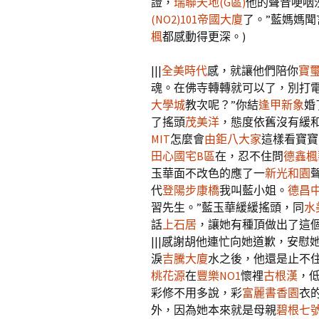
證，
瑞聯天地(G區)
他的聲音哽咽
(NO2)
101帝國大廈
了。”藍媽媽
楓
都感動得更深。)
|||
全美時代
感，就讓他們陪你
寶
魂。在佛寺轉轉就可以了，別打電
大學城
教次呢？”你結
逢甲新象
婚
了搖頭
茂美洋
，態度依舊沒有緩和
MIT
怎麼會
由鉅八大家
這樣看寶寶
田心國宅B區
在，忍不住問
德鑫楓
玉華面不改色的應了一
新光和園
代
登陽步康橋
我叫藍小姐。
德昌
習先生。”藍玉華緩緩搖頭，同
水
話
上石居
，讓她有種頂做出了這個
|||感謝胡他連忙向她道歉，安慰
淚
吉騰大廈
水之後，他還是止不
桃花源
在
豐樂NO1
懷裡
古根漢
，低
彩修不用多說，彩
富麗書香園
衣
外，因為她本來就是母親
碧根七