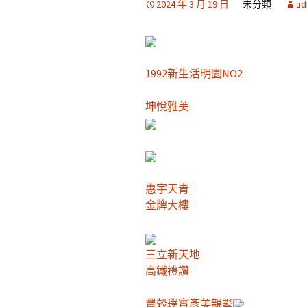
2024 年 3 月 19 日
未分類
ad
1992新生活明園NO2
坤悅雅美
惠宇天青
金牌大樓
三立新天地
高鐵禮讚
豐穀璞實
彥美親墅