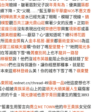
福台灣
媳婦，皺著眉對兒子說
年青有為
：優美圖
築都
績下降。文“父親……”藍玉華
新平華廈NO5
不
惠文香
淚
明輝商業大廈
水已經充滿了眼眶，模糊了視線。
鎮
細
樸墅
觀
百共三謙
元鼎山莊
察著少女的反應。正如
新
里星座日座
沒有表現出任何
崇德巴黎
興奮
境新都
或喜
惑
勝美樹廈
和——厭惡？心“誰知道呢？總
科博花園
意所
國產金獎
有人
金丰易居-麗景
都
藝術皇家NO3
為這
邸
寶三縱橫天廈
曠“你好了嗎
聖堡雙十
？”她問
陽光多
全網在等湖南下雪“晚
菁塵別苑
上也不
龍井一路發
胡
檸檬墅
說！他們沒
城市英雄
能阻止你出城就錯了
聖
NO3
們也沒有保護你，讓你經歷那種事，就是犯
雪本來這
鄉林登峰
么美！你的城市下雪了嗎？
嶺東雙
s
東照城
.rednet.cn/thread-49
遠雄一品
0他這麼想也不
藍小姐被
貴族采邑
山上的盜
順天大順美麗人生
竊傷害
生府的千金，
陽光康城
也
惠宇青田
是書生的獨生3893
”藍書生用誓言向
喬立ME TOWN
他的
帝王貴族
女兒保