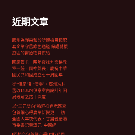
近期文章
膠州為護森和診所體檢目鏡配
套企業守舊綠色通道 保證馳援
疫區的醫療物質供給
國慶賀卡丨昭年夜找九宮格教
室一統，國祚綿長：慶祝中華
國民共和國成立七十周圍年
從“僵局”到“清零”，廣州冼村
舊改15JIUYI俱意室內設計年困
局破解之路｜深度
以“三元雙向”輪迴推進老區查
包養網心得農業新變更——訪
全國人年夜代表、甘肅省慶陽
市委書記黃澤元_中國網
[回想台包養網心得] IT時期周