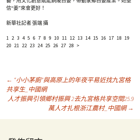
藝，用文化創意賦能銅陵白姜，帶動家鄉白姜產業。她堅
信“姜”來會更好！
新華社記者 張端 攝
1 2 3 4 5 6 7 8 9 10 11 12 13 14 15 16 17 18 19
20 21 22 23 24 25 26 27 28 >
文
←
“小小茅廁”與高原上的年夜平易近找九宮格
共享生_中國網
人才振興引領鄉村振興 2去九宮格共享空間25.9
章
萬人才扎根浙江農村_中國網
→
導