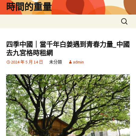
跳
時間的重量
至
主
搜
要
尋
內
關
容
鍵
四季中國｜當千年白姜遇到青春力量_中國
字:
去九宮格時租網
2024 年 5 月 14 日
未分類
admin