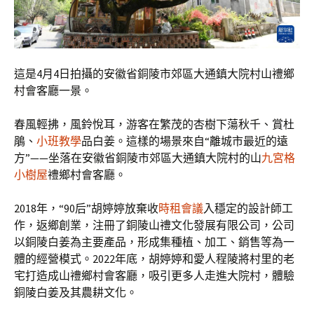
這是4月4日拍攝的安徽省銅陵市郊區大通鎮大院村山禮鄉
村會客廳一景。
春風輕拂，風鈴悅耳，游客在繁茂的杏樹下蕩秋千、賞杜
鵑、
小班教學
品白姜。這樣的場景來自“離城市最近的遠
方”——坐落在安徽省銅陵市郊區大通鎮大院村的山
九宮格
小樹屋
禮鄉村會客廳。
2018年，“90后”胡婷婷放棄收
時租會議
入穩定的設計師工
作，返鄉創業，注冊了銅陵山禮文化發展有限公司，公司
以銅陵白姜為主要產品，形成集種植、加工、銷售等為一
體的經營模式。2022年底，胡婷婷和愛人程陵將村里的老
宅打造成山禮鄉村會客廳，吸引更多人走進大院村，體驗
銅陵白姜及其農耕文化。