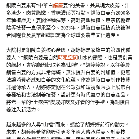
銅陵白姜素有“中華白
講座
姜”的美譽，兼具塊大皮薄、汁
多渣少、肉質脆嫩、香味濃郁等特點。銅陵白姜有2000多
年種植歷史，姜閣保種催芽、高畦高壟種植、芭茅搭棚遮
陰等技藝一直傳承至今。2023年，銅陵白姜種植系統被聯
合國糧食及農業組織認定為全球重要農業文化遺產。
大院村是銅陵白姜核心產區，胡婷婷是家族中的第四代種
姜人。“銅陵白姜是自然
時租空間
山水的饋贈，也是我創業
的緣起，會客廳因此取名為‘山禮’。”胡婷婷說。以往姜農
銷售白姜的方式非常傳統，無法提升白姜的附加值，更無
法讓消費者感知白姜的文化底蘊。作為銅陵白姜制作技藝
非遺傳承人，胡婷婷定期在公眾號和短視頻賬號上展示白
姜種植和古法制姜技藝，設計更有時代氣息的白姜產品，
將老一輩的“土疙瘩”變成好吃又好看的伴手禮，為銅陵白
姜注入新活力。
越來越多的人尋“山禮”而來，這給了胡婷婷前行的動力。
未來，胡婷婷希望能吸引更多年輕人傳承種姜、制姜技