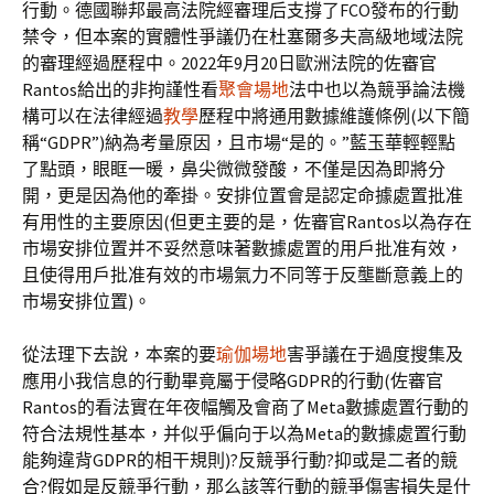
行動。德國聯邦最高法院經審理后支撐了FCO發布的行動
禁令，但本案的實體性爭議仍在杜塞爾多夫高級地域法院
的審理經過歷程中。2022年9月20日歐洲法院的佐審官
Rantos給出的非拘謹性看
聚會場地
法中也以為競爭論法機
構可以在法律經過
教學
歷程中將通用數據維護條例(以下簡
稱“GDPR”)納為考量原因，且市場“是的。”藍玉華輕輕點
了點頭，眼眶一暖，鼻尖微微發酸，不僅是因為即將分
開，更是因為他的牽掛。安排位置會是認定命據處置批准
有用性的主要原因(但更主要的是，佐審官Rantos以為存在
市場安排位置并不妥然意味著數據處置的用戶批准有效，
且使得用戶批准有效的市場氣力不同等于反壟斷意義上的
市場安排位置)。
從法理下去說，本案的要
瑜伽場地
害爭議在于過度搜集及
應用小我信息的行動畢竟屬于侵略GDPR的行動(佐審官
Rantos的看法實在年夜幅觸及會商了Meta數據處置行動的
符合法規性基本，并似乎偏向于以為Meta的數據處置行動
能夠違背GDPR的相干規則)?反競爭行動?抑或是二者的競
合?假如是反競爭行動，那么該等行動的競爭傷害損失是什