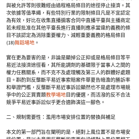
與被允許等則很難經由過程格局條目的途徑停止接濟。其
次依據等值準繩，有些特別行業的限制條目凡是不宜認定
為有效，好比在收集直播掮客合同中直播平臺與主播商定
若未經批准在其他平臺長進行直播則應承當違約義務的條
目不該認定為消除重要權力、減輕重要義務的格局條目
(18)
舞蹈場地
。
實在更為要害的是，非論是顯掉公正抑或是格局條目等平
易近法接濟途徑看，其所能調劑的基礎限于當事人之間的
權力任務關系，而不克不及處理觸及第三人的群體好處題
目。斟酌到反壟斷平易近事索賠案件華夏告暗澹的勝訴率
和舉證門檻，反壟斷平易近事訴訟顯然也不是處理市場競
爭中的公正買賣題
教學場地
目的優選，而活潑的反不合法
競爭平易近事訴訟似乎更合適飾演這一腳色。
二、規制需要性：濫用市場安排位置的替換與補足
本文的第一部門旨在闡明的是，絕對上風位置不是市場安