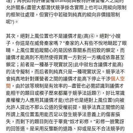
理)；再例如特許運營權brand商與被特許運營權人之間的
允許關系(盡管大都潛伏競爭掛念實際上也可以用縱向限制
的框架往處理，但實行中若碰到純真的縱向非價錢限制
呢?)。
其次，絕對上風位置也不是議價才能(高)⑥。絕對“小嫂
子，你這是在威脅秦家嗎？”秦家的人有些不悅地瞇起了眼
睛。上風位置追蹤關心的是因依靠關系而招致的鎖定，而
議價才能高則不用然使得買賣一方對另一方構成依靠甚至
鎖定；前者是一種基于現實狀況(此中就包含議價才能高)
的法令擬制，而后者則純真只是一種現實狀況。競爭法不
會純真地針對運營者之間的議價才能高下停止干涉
個人空
間
，由於該等規制是有效率的—盡管也必需認識到議價才
能相干的題目或模子歷來都屬于競爭法話題⑦，好比常識
產權權力人應用其議價才能(也許也是絕對上風位置!)向被
允許人提出不那么公道的受權前提。競爭法真正關懷的是
所謂上風位置濫用能否足以發生競爭法意義上的傷害損
失，而剩下的題目則在于畢竟“奴才彩修。”彩修一臉驚訝
的回答道。是采用反壟斷的退路、抑或是反不合法競爭的