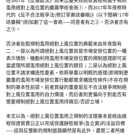
在2007年《反壟斷法》尚未出臺失效前就曾經有關于規制
濫用絕對上風位置的嚴厲學術會商①，而2017年年夜修時
代的《反不合法競爭法(修訂草案送審稿)》(以下簡稱“17年
送審稿”)則加劇了這一會商——同意者有之②，否決者亦有
之③。
否決者批駁規制濫用絕對上風位置的典範來由年夜致有
二：一是以為所謂絕對上風位置就是市場安排位置的一種
表示情勢，機動利用濫用市場安排位置的規制道理即可妥
當處理所謂濫用絕對上風位置的題目；二是以為絕對上風
位置不請求構造性要素，依照舉重以明輕的道理(即規制更
嚴重的濫用市場安排位置行動都需求構造性條件)不存在規
制的基本性前提。前者質疑的重要是反不合法競爭規制絕
對上風位置濫用的自力價值，而后者則更偏向于對能否有
需要規制絕對上風位置濫用持猜忌/否認立場。
本文以為，絕對上風位置濫用之規制的法理基本是經由過
程保證買賣公正以完成保護靜態競爭(及立異)的法益目標
——這與反壟斷的規制退路顯然是有此外，盡管二者所維