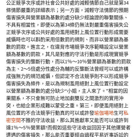
公正競爭次序或許社會公共好處的減輕情節自己就是第34
條情節嚴重的詳細表示；另一方面，減輕守法情節的預期
傷害損失與營業額為基數的處分缺少經論證的聯繫關係、
不具有相當性，即便以為第34條仍無法對嚴重傷害損失公
正競爭次序或公共好處的濫用絕對上風位置行動形成需要
威懾時也可以斟酌采用倍數罰的規則、而非以營業額為基
數的罰款。進言之，在違背市場競爭次序範疇設定以營業
額為基數的罰款，其凡是對應的守法行動是形成現實競爭
傷害損失的壟斷行動，而以1％～10％營業額為基數的罰款
為主、2～5倍處分性處分為輔的反壟斷法曾經可以或許構
成強無力的規范威懾，但認定不合法競爭則不以形成競爭
傷害損失為條件，是以為規制濫用絕對上風位置行動設定
以營業額為基數的處分缺少“小姐，主人來了。”相當的因
果關系，不只會無可防止地加劇雙反之間激烈的實用沖
突，也給企業形成難以蒙受之重。第三，即便濫用絕對上
風位置的不合法競爭行動真的可以或許發
瑜伽場地
生可
私
密空間
不雅的守法收益，那么其進獻率又能否可以或許到
達1％～5％營業額?而假如這些守法收益回因于其他運營者
遭遇的傷害損失，那么能否重要經由過程平易近事訴訟的