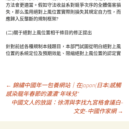
方法會更適當。假如守法收益系對競爭次序的全體傷害損
失，那么濫用絕對上風位置實際則損失其規定自力性，而
應歸入反壟斷的規制框架?
(二)關于絕對上風位置相干條目的修正提出
針對前述各種規制本錢題目，本部門試圖從明白絕對上風
位置的系統定位及預期效能、限縮絕對上風位置的認定實
文
←
錦繡中國年一包養網站｜在japan(日本)感觸
感染龍年春節的濃濃“年味兒”
中國文人的放誕：徐渭與李找九宮格會議白–
章
文史–中國作家網
→
導