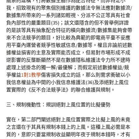
關系的建構，行將數據主體作為配合特征、而非特定小
我，招致現有的聚焦個別維護的數據法令無法應對數據流/
數據集所帶來的一系列諸如輕視、分派不公正等具有社會
負內部性的嚴重題目(35)；該文還隱含的但不曾舉例詳證
的是該等具有抽象配合特征的橫向數據流/數據集能夠會帶
來不合法競爭的題目，好比較為典範的即電商平臺不妥應
用平臺內運營者競爭性敏感信息/數據等。權且非論前述數
據權益損害的主意及實際能否成立，但易對市場形成不成
逆影響的反壟斷顯然不是在數據隱私維護法令力所不逮時
處理上述掛念的獨一解/最優解；而假定前述數據權益/競
爭權益
1對1教學
傷害損失成立的話，那么則需求衝破以小
我信息權益為中間的小我信息維護法(36)及添絕對上風位
置實際的《反不合法競爭法》的聯合維護與規制。
三、規制機動性：規訓絕對上風位置的比擬優勢
實在，第二部門闡述絕對上風位置實際之比擬上風的未竟
之言還在于其具有規制本錢上的上風。這種上風必需是本
質的，意即只要當規制收益顯明年夜于規制本錢時，才有