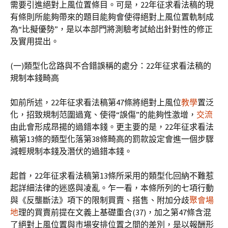
需要引進絕對上風位置條目。可是，22年征求看法稿的現
有條則所能夠帶來的題目能夠會使得絕對上風位置軌制成
為“比擬優勢”，是以本部門將測驗考試給出針對性的修正
及實用提出。
(一)類型化岔路與不合錯誤稱的處分：22年征求看法稿的
規制本錢畸高
如前所述，22年征求看法稿第47條將絕對上風位
教學
置泛
化，招致規制范圍過寬、使得“誤傷”的能夠性激增，
交流
由此會形成昂揚的過錯本錢。更主要的是，22年征求看法
稿第13條的類型化落第38條畸高的罰款設定會進一個步驟
減輕規制本錢及潛伏的過錯本錢。
起首，22年征求看法稿第13條所采用的類型化回納不難惹
起詳細法律的迷惑與凌亂。乍一看，本條所列的七項行動
與《反壟斷法》項下的限制買賣、搭售、附加分歧
聚會場
地
理的買賣前提在文義上基礎重合(37)，加之第47條含混
了絕對上風位置與市場安排位置之間的差別，是以報酬形