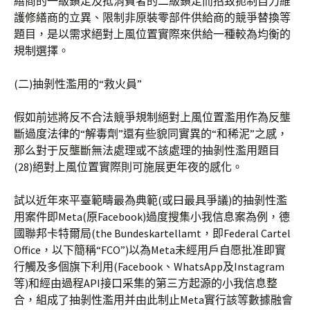
繕商的一級鎖定及抵消費者的二級鎖定而招致扼制自力維
護修繕商的立異、限制非原裝零部件供給商的競爭替換等
題目，是以需求絕對上風位置實際來供給一種較為均衡的
規制選擇。
(二)抽剝性濫用的“救火員”
假如前述將反不合法競爭規制絕對上風位置濫用作為反壟
斷過度法律的“解毒劑”還有些貌同實異的“和稀泥”之感，
那么對于反壟斷無法處理或不該處理的抽剝性濫用題目
(28)絕對上風位置實際則可施展更年夜的感化。
試以近年來平臺範疇最為典範(或曰最具爭議)的抽剝性濫
用案件即Meta(原Facebook)過度搜集小我信息案為例，德
國聯邦卡特爾局(the Bundeskartellamt，即Federal Cartel
Office，以下簡稱“FCO”)以為Meta未經用戶自愿批准即實
行觸及多個旗下利用(Facebook、WhatsApp及Instagram
等)和經由過程API接口采集的第三方起源的小我信息整
合，組成了抽剝性濫用并由此制止Meta實行該等數據融會