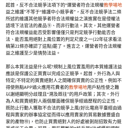
起首，反不合法競爭法項下的“運營者符合法規權
教學場地
益之維護”不等于“維護中小競爭者”，反不合法競爭法二條
所述的維護其他競爭者符合法規權益之演進實在是侵權法
語境下法官法的產品⑨、而非行動法。其次，其他運營者
符合法規權益能否受影響僅僅只是判定競爭行動能否合
法、能否濫用絕對上風位置的判定尺度之一(22年征求看法
稿第21條亦確認了這點)罷了。進言之，運營者符合法規權
益之維護至少是情勢法益。
那么本質法益是什么呢?規制上風位置濫用的本質維護法益
應該是保護公正買賣以完成公正競爭。起首，外行為人與
特定/不特定的買賣絕對人之間確保買賣的公正性，例如不
得使熱點APP過火應用花費者的
教學場地
用戶粘性使之難
以謝絕顯明分歧理且“溯及既往”的用戶政策；其次，外行
為人和買賣絕對人兩個層面確保競爭經過歷程的公正性，
既防止行動人獲取不合法的競爭上風(好比電商平臺經由過
程與賣家的辦事協定從而得以應用賣家的貿易數據豐盛自
家的產物⑩)，也防止買賣絕對人的好處被剝削招致有力競