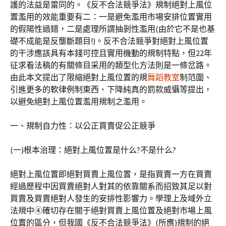
護的法益是雷同的。《反不合法競爭法》規制絕對上風位
置濫用的效能重要有二：一是避免濫用市場安排位置實用
的假陽性過錯，二是處理所謂抽剝性濫用(由於它不是也基
礎不成能是反壟斷題目!)。反不合法競爭對絕對上風位置
的干涉應該具有本錢可控且實用機動的規制特點，但22年
征求看法稿的有關條目采用的類型化方法則是一條岔路。
由此本文提出了限縮絕對上風位置的規
舞蹈教室
制范圍、
引進更多的軟律例制東西、下降純真的罰款威懾等提出，
以避免絕對上風位置濫用規制之濫用。
一、規制自力性：以公正買賣促公正競爭
(一)根本治理：絕對上風位置是什么?不是什么?
絕對上風位置即絕對買賣上風位置，是指買賣一方在買賣
經過歷程中因買賣絕對人對其的依靠關系而招致其足以對
買賣及買賣絕對人發生的安排性影響力。學理上及域外立
法規中④確切存在關于絕對買賣上風位置及絕對市場上風
位置的區分，但我國《反不合法競爭法》(所應)規制的絕