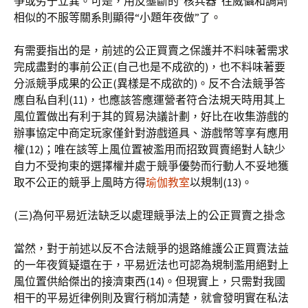
爭或劣于立異。可是，用反壟斷的“核兵器”往威懾和調劑
相似的不服等關系則顯得“小題年夜做”了。
有需要指出的是，前述的公正買賣之保護并不料味著需求
完成盡對的事前公正(自己也是不成欲的)，也不料味著要
分派競爭成果的公正(異樣是不成欲的)。反不合法競爭答
應自私自利(11)，也應該答應運營者符合法規天時用其上
風位置做出有利于其的貿易決議計劃，好比在收集游戲的
辦事協定中商定玩家僅針對游戲道具、游戲幣等享有應用
權(12)；唯在該等上風位置被濫用而招致買賣絕對人缺少
自力不受拘束的選擇權并處于競爭優勢而行動人不妥地獲
取不公正的競爭上風時方得
瑜伽教室
以規制(13)。
(三)為何平易近法缺乏以處理競爭法上的公正買賣之掛念
當然，對于前述以反不合法競爭的退路維護公正買賣法益
的一年夜質疑還在于，平易近法也可認為規制濫用絕對上
風位置供給傑出的接濟東西(14)。但現實上，只需對我國
相干的平易近律例則及實行稍加清楚，就會發明實在私法