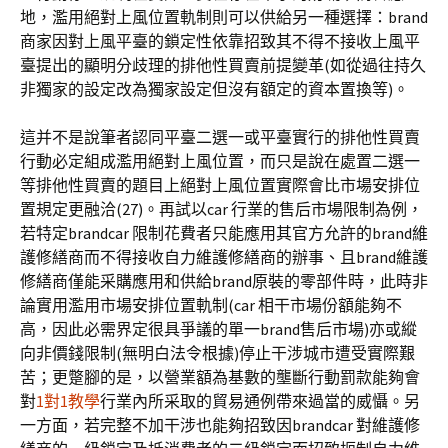
地，濫用絕對上風位置軌制則可以供給另一種選擇：brand
商家因對上風平臺的鎖定性依靠招致其不得不接收上風平
臺提出的顯明分歧理的排他性買賣前提變革(如從過往持久
非獨家的設定改為獨家設定但沒有額定的資本置換等)。
這并不是說筆者認同平臺二選一或平臺實行的排他性買賣
行動必定組成濫用絕對上風位置，而只是說在處置二選一
等排他性買賣的題目上絕對上風位置實際會比市場安排位
置規定更融洽(27)。再試以car 行業的售后市場限制為例，
若特定brandcar 限制花費者只能應用其官方允許的brand維
護修繕商而不得接收自力維護修繕商的辦事、且brand維護
修繕商僅能采購應用和供給brand原裝的零部件時，此時非
論實用濫用市場安排位置軌制(car 相干市場份額能夠不
高，因此必需界定很具爭議的單一brand售后市場)亦或縱
向非價錢限制(無明白法令根據)停止干涉城市遭受實際艱
苦；更蹩腳的是，以營業額為基數的壟斷行動罰款能夠會
對
1對1教學
行業內所采取的貿易通例帶來過當的威懾。另
一方面，若完整不加干涉也能夠招致因brandcar 對維護修