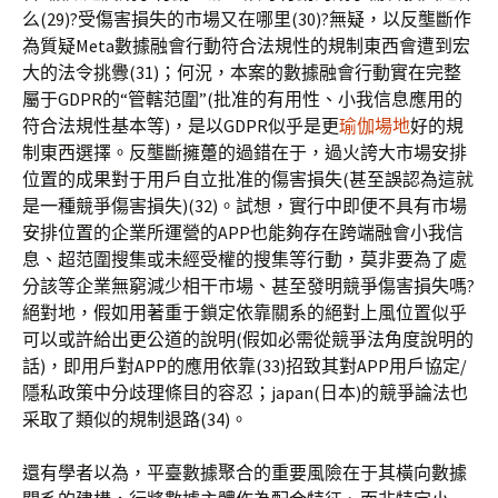
么(29)?受傷害損失的市場又在哪里(30)?無疑，以反壟斷作
為質疑Meta數據融會行動符合法規性的規制東西會遭到宏
大的法令挑釁(31)；何況，本案的數據融會行動實在完整
屬于GDPR的“管轄范圍”(批准的有用性、小我信息應用的
符合法規性基本等)，是以GDPR似乎是更
瑜伽場地
好的規
制東西選擇。反壟斷擁躉的過錯在于，過火誇大市場安排
位置的成果對于用戶自立批准的傷害損失(甚至誤認為這就
是一種競爭傷害損失)(32)。試想，實行中即便不具有市場
安排位置的企業所運營的APP也能夠存在跨端融會小我信
息、超范圍搜集或未經受權的搜集等行動，莫非要為了處
分該等企業無窮減少相干市場、甚至發明競爭傷害損失嗎?
絕對地，假如用著重于鎖定依靠關系的絕對上風位置似乎
可以或許給出更公道的說明(假如必需從競爭法角度說明的
話)，即用戶對APP的應用依靠(33)招致其對APP用戶協定/
隱私政策中分歧理條目的容忍；japan(日本)的競爭論法也
采取了類似的規制退路(34)。
還有學者以為，平臺數據聚合的重要風險在于其橫向數據