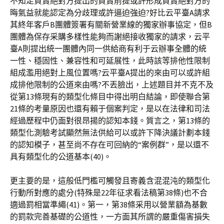
不知足買賣絕對方提出的買賣前提或許形成買賣絕對方的
晦氣益就能認定為分歧理或許逼迫強迫?好比云平臺A請求
其終年客戶B團體簽署有關新營業線的獨家辦事協定，但B
團體為保存采購多樣性能夠而謝絕接收獨家的請求，云平
臺A則提出統一團體內同一供給商有利于云辦事全體的統
一性、穩固性、兼容性和可延展性，此時該等排他性限制
組成濫用絕對上風位置嗎?云平臺A提出的來由可以或許組
成排他限制的公道來由嗎?不丟臉出，上述題目并不克不及
從第13條現有的類型化條目中得出明白結論，即使聯合第
21條的考量原因也還有賴于個案判定，是以在法律和司法
經過歷程中仍面對很昂揚的認知本錢。質言之，第13條的
類型化測驗考試顯然無法供給可以或許下降決議計劃本錢
的認知模子，甚至尚不存在可回納的“案例群”，是以還不
具有類型化的公道基本(40)。
更主要的是，這般低門檻可觸發且寄義含混混沌的類型化
行動所對應的處分(特殊是22年征求看法稿第38條)也不合
適過罰相當準繩(41)。第一，第38條采用以營業額為基數
的罰款完善基礎的公道性，一方面其所謂的嚴重傷害損失