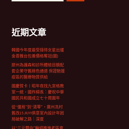
近期文章
韓國今年度最受接待女星出爐
金善雅台包養價格奪冠(圖)
膠州為護森和診所體檢目鏡配
套企業守舊綠色通道 保證馳援
疫區的醫療物質供給
國慶賀卡丨昭年夜找九宮格教
室一統，國祚綿長：慶祝中華
國民共和國成立七十周圍年
從“僵局”到“清零”，廣州冼村
舊改15JIUYI俱意室內設計年困
局破解之路｜深度
以“三元雙向”輪迴推進老區查