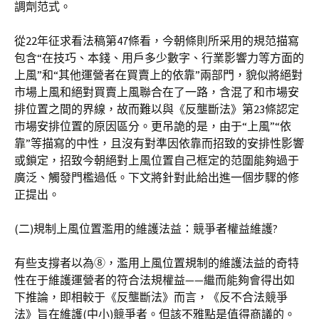
調劑范式。
從22年征求看法稿第47條看，今朝條則所采用的規范描寫
包含“在技巧、本錢、用戶多少數字、行業影響力等方面的
上風”和“其他運營者在買賣上的依靠”兩部門，貌似將絕對
市場上風和絕對買賣上風聯合在了一路，含混了和市場安
排位置之間的界線，故而難以與《反壟斷法》第23條認定
市場安排位置的原因區分。更吊詭的是，由于“上風”“依
靠”等描寫的中性，且沒有對準因依靠而招致的安排性影響
或鎖定，招致今朝絕對上風位置自己框定的范圍能夠過于
廣泛、觸發門檻過低。下文將針對此給出進一個步驟的修
正提出。
(二)規制上風位置濫用的維護法益：競爭者權益維護?
有些支撐者以為⑧，濫用上風位置規制的維護法益的奇特
性在于維護運營者的符合法規權益——繼而能夠會得出如
下推論，即相較于《反壟斷法》而言，《反不合法競爭
法》旨在維護(中小)競爭者。但該不雅點是值得商議的。