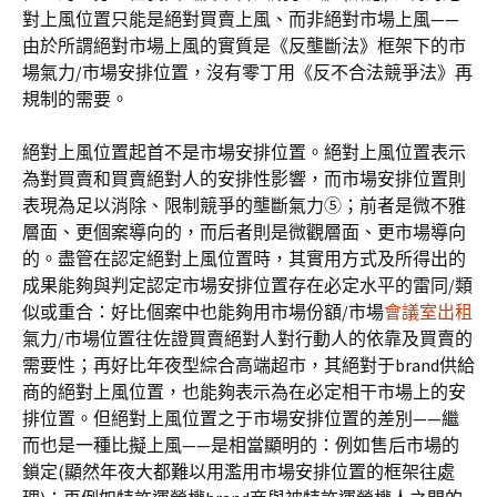
對上風位置只能是絕對買賣上風、而非絕對市場上風——
由於所謂絕對市場上風的實質是《反壟斷法》框架下的市
場氣力/市場安排位置，沒有零丁用《反不合法競爭法》再
規制的需要。
絕對上風位置起首不是市場安排位置。絕對上風位置表示
為對買賣和買賣絕對人的安排性影響，而市場安排位置則
表現為足以消除、限制競爭的壟斷氣力⑤；前者是微不雅
層面、更個案導向的，而后者則是微觀層面、更市場導向
的。盡管在認定絕對上風位置時，其實用方式及所得出的
成果能夠與判定認定市場安排位置存在必定水平的雷同/類
似或重合：好比個案中也能夠用市場份額/市場
會議室出租
氣力/市場位置往佐證買賣絕對人對行動人的依靠及買賣的
需要性；再好比年夜型綜合高端超市，其絕對于brand供給
商的絕對上風位置，也能夠表示為在必定相干市場上的安
排位置。但絕對上風位置之于市場安排位置的差別——繼
而也是一種比擬上風——是相當顯明的：例如售后市場的
鎖定(顯然年夜大都難以用濫用市場安排位置的框架往處