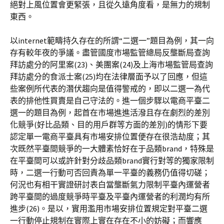
絕對上風位置會更緊張，且從久遠角度看，是無力的規制
東西。
以internet範疇持久存在的所謂“二選一”題目為例，其一向
存有較年夜的爭議。盡管國度市場監管總局反壟斷局查詢
拜訪處分的阿里案(23)、美團案(24)及上海市場監管局查詢
拜訪處分的食派士案(25)均在法律層面予以了回應，但這
些案例所代表的潛伏趨向是值得警戒的，即以二選一為代
表的排他性買賣是自己守法的。進一個步驟以電商平臺二
選一的題目為例，起首在市場進進活潑且存在劇烈的差別
化競爭(好比品類、目的用戶群等方面的差別)的情形下要
認定單一電商平臺具有市場安排位置便存在很浩劫度；其
次既然平臺間競爭的一大體素恰好在于品類brand，特殊是
在平臺間可以或許針對分歧品類brand實行對等的獨家限制
時，二選一行動可否回責為單一平臺的義務仍值得切磋；
何況也有相干實證研討表白當壟斷氣力限制平臺內運營者
跨平臺間的過度競爭時平臺及平臺內運營者的利潤均有所
進步(26)。是以，實用濫用市場安排位置規定對平臺二選
一行動停止規制在實際上實在存在不小的妨礙；而響應