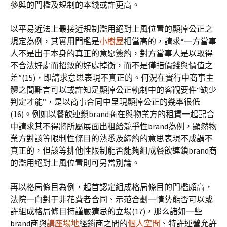
參與的門檻及規制的本錢或許更高。
以平易近法上最接近規制濫用絕對上風位置的顯掉公正之
規定為例，其實用門檻是
小樹屋
相當高的，請求“一方當事
人不是出于本身的真正的意愿簽約，對方當事人是以取得
不合法好處而招致的好處掉衡，而不是僅指價錢與價值之
差”(15)，即請求意思表現不真正的。何況在實行中商事主
體之間難言可以或許知足顯掉公正軌制中的客觀要件“缺少
判定才能”，是以商事合同中呈現顯掉公正的幾率很低
(16)。例如以餐飲連鎖brand商在與物業方的租賃一起配合
中請求其不得將所屬展面出租給競爭性brand為例，顯然物
業方對該等限制性條目的熟悉及締約的意思表現不成謂不
真正的，但該等排他性限制能否能夠組成餐飲連鎖brand商
的濫用絕對上風位置則可另當別論。
再以格局條目為例，起首認定組成格局條目的門檻頗高，
法院一向對于非花費者合同、示范合劃一情勢能否可以或
許組成格局條目持謹嚴猜忌的立場(17)，那么諸如一些
brand商與
講座場地
經銷商之間的
個人空間
、特許運營允許