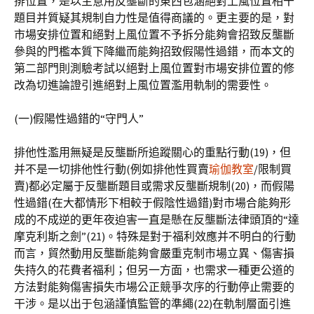
排位置，是以主意用反壟斷的東西包涵絕對上風位置相干
題目并質疑其規制自力性是值得商議的。更主要的是，對
市場安排位置和絕對上風位置不予拆分能夠會招致反壟斷
參與的門檻本質下降繼而能夠招致假陽性過錯，而本文的
第二部門則測驗考試以絕對上風位置對市場安排位置的修
改為切進論證引進絕對上風位置濫用軌制的需要性。
(一)假陽性過錯的“守門人”
排他性濫用無疑是反壟斷所追蹤關心的重點行動(19)，但
并不是一切排他性行動(例如排他性買賣
瑜伽教室
/限制買
賣)都必定屬于反壟斷題目或需求反壟斷規制(20)，而假陽
性過錯(在大都情形下相較于假陰性過錯)對市場合能夠形
成的不成逆的更年夜迫害一直是懸在反壟斷法律頭頂的“達
摩克利斯之劍”(21)。特殊是對于福利效應并不明白的行動
而言，貿然動用反壟斷能夠會嚴重克制市場立異、傷害損
失持久的花費者福利；但另一方面，也需求一種更公道的
方法對能夠傷害損失市場公正競爭次序的行動停止需要的
干涉。是以出于包涵謹慎監管的準繩(22)在軌制層面引進