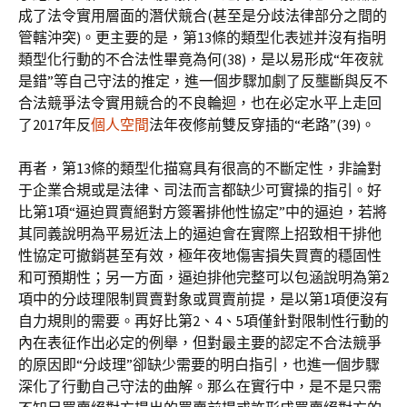
成了法令實用層面的潛伏競合(甚至是分歧法律部分之間的
管轄沖突)。更主要的是，第13條的類型化表述并沒有指明
類型化行動的不合法性畢竟為何(38)，是以易形成“年夜就
是錯”等自己守法的推定，進一個步驟加劇了反壟斷與反不
合法競爭法令實用競合的不良輪迴，也在必定水平上走回
了2017年反
個人空間
法年夜修前雙反穿插的“老路”(39)。
再者，第13條的類型化描寫具有很高的不斷定性，非論對
于企業合規或是法律、司法而言都缺少可實操的指引。好
比第1項“逼迫買賣絕對方簽署排他性協定”中的逼迫，若將
其同義說明為平易近法上的逼迫會在實際上招致相干排他
性協定可撤銷甚至有效，極年夜地傷害損失買賣的穩固性
和可預期性；另一方面，逼迫排他完整可以包涵說明為第2
項中的分歧理限制買賣對象或買賣前提，是以第1項便沒有
自力規則的需要。再好比第2、4、5項僅針對限制性行動的
內在表征作出必定的例舉，但對最主要的認定不合法競爭
的原因即“分歧理”卻缺少需要的明白指引，也進一個步驟
深化了行動自己守法的曲解。那么在實行中，是不是只需