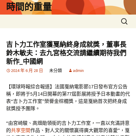
跳
時間的重量
至
主
搜
要
尋
內
關
容
鍵
吉卜力工作室獲戛納終身成就獎，董事長
字:
鈴木敏夫：去九宮格交流請繼續期待我們
新作_中國網
2024 年 6 月 28 日
未分類
admin
【環球時報綜合報道】法國戛納電影節17日發布官方公告
稱，即將于5月14日開幕的第77屆影展將授予日本動畫的代
表“吉卜力工作室”榮譽金棕櫚獎，這是戛納首次把終身成
就獎授予團隊。
“由宮崎駿、高畑勛領銜的吉卜力工作室，一直以充滿詩意
的
共享空間
作品、對人文的關懷贏得廣大觀眾的喜愛”，戛