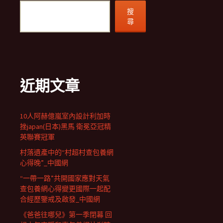
搜
尋
近期文章
10人阿赫億嵐室內設計利加時
挫japan(日本)黑馬 衛冕亞冠精
英聯賽冠軍
村落遺產中的“村超村查包養網
心得晚”_中國網
“一帶一路”共開國家應對天氣
查包養網心得變更國際一起配
合經歷鑒戒及啟發_中國網
《爸爸往哪兒》第一季閉幕 回