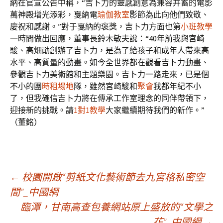
納在官宣公告中稱，“吉卜力的靈感創意為兼容并蓄的電影
萬神殿增光添彩，戛納電
瑜伽教室
影節為此向他們致敬、
慶祝和感謝。”對于戛納的褒獎，吉卜力方面也第
小班教學
一時間做出回應，董事長鈴木敏夫說：“40年前我與宮崎
駿、高畑勛創辦了吉卜力，是為了給孩子和成年人帶來高
水平、高質量的動畫。如今全世界都在觀看吉卜力動畫、
參觀吉卜力美術館和主題樂園。吉卜力一路走來，已是個
不小的團
時租場地
隊，雖然宮崎駿和
聚會
我都年紀不小
了，但我確信吉卜力將在傳承工作室理念的同伴帶領下，
迎接新的挑戰。請
1對1教學
大家繼續期待我們的新作。”
（董銘）
文
←
校園開啟“剪紙文化藝術節去九宮格私密空
間”_中國網
臨潭，甘南高查包養網站原上盛放的“文學之
章
花”_中國網
→