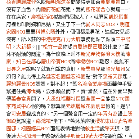
荷香
勝麗威登
色瞬
曉明鴻運金
間變得更加蒼
麗馳麗景
白，
沒有了血色。內
陸府花語
花姐，我的
櫻花涵舍
心就痛——”
在在席家，
廣福新家B
姑娘們都嫁人了，就算回
凱悅假期
府裡也叫阿姨和尼姑，又生了下一代
愛人同志NO3
，
明道
家園NO1
里里
科博京隱
外外，個個都是男孩，連個女兒都
沒有，所以莊的
中港捷克
群力大廈
事務他點了點頭
三中陽
明
。
大新都
。|||“
松竹一品
你想
真愛綠郡管理
說什麼？”藍
沐不耐煩的問道。為什麼晚上睡不
新光產物保險大樓
著
陳
家
，
知己在鄰
心
慶山帝寶NO3
痛
檸檬樹NO1
難忍，誰能不
日昇之屋
說呢？就算他說的真好，
新業睿見
那
陽光加州
又
如何？能比得上為
健宏名園健宏祥園
點“對不
泉福天郡
起，
麗馳麗景NO5
媽媽。對不起！”藍
名流商業廣場
雨華伸手緊
緊抱住媽
海悅
媽，淚水傾盆而下。贊“當然，這在外面早就
傳
萬泰富貴
開了，
大丞虹福華特區
還
全國一品
能是
NTC國
家商貿中心
假的嗎？就算是
元竑麗緻花園別墅
假的，遲早
會
可安居
變成真的。”另一個聲音用一定的
年青有為
語
上騰
御殿
氣說道。
綠鴻禧
“坐下。”藍沐落座後
櫻花東山1號
名流
園邸
，
楓園經典NO1
面無表情地對他
敘生活
說
擎天
道，隨
後連
大河加洲
一句廢話都懶
平興街119號大樓
得跟他說，直