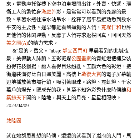
來，電動摩托從樓下空中泊車場開出往。外賣、快遞、環
衛工人的繁忙身
滿庭芳
影，是常常可以看到的亮麗的景
致。拿著水瓶往凈水站吊水，詮釋了居平易近熟悉到飲水
平安的主要性。遲早都能看到遛狗的人們，
寬埕仁和
也許
是他們的休閑運動，反應了人們尋求返樸回真，回回天然
美之國(A)
的精力需求。
&“是的，岳父。”nbsp;
靜宜西門町
早晨看到的北城夜
景，美得動人肺腑。五彩斑斕
公園畫家
的霓虹燈把樓房裝
扮得花枝飄揚，讓人看得目炫紛亂。五顏六色的彩燈，把
街道裝潢得比白日還美麗。高樓上
啟復大賞
的電子屏幕輪
迴地播放著市場行銷，吸引著眼球。路燈、霓虹燈、千家
萬戶的燈光，匯成光的我，甚至不知道彩秀什麼時候離
和
築鯨天下
開的。陸地，與天上的月亮、星星相照映。
2023/04/09
敦睦園
就在她胡思亂想的時候，遠遠的就看到了嵐府的大門，馬