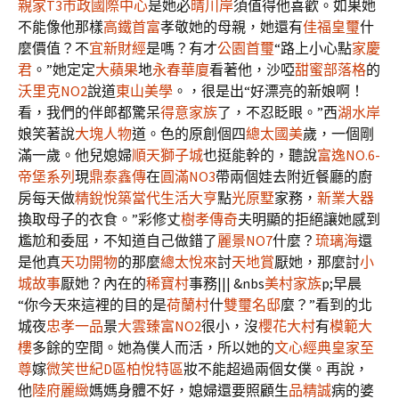
親家T3市政國際中心
是她必
晴川岸
須值得他喜歡。如果她
不能像他那樣
高鐵首富
孝敬她的母親，她還有
佳福皇璽
什
麼價值？不
宜新財經
是嗎？有才
公園首璽
“路上小心點
家慶
君
。”她定定
大蘋果
地
永春華廈
看著他，沙啞
甜蜜部落格
的
沃里克NO2
說道
東山美學
。，很是出“好漂亮的新娘啊！
看，我們的伴郎都驚呆
得意家族
了，不忍眨眼。”西
湖水岸
娘笑著說
大塊人物
道。色的原創個四
總太國美
歲，一個剛
滿一歲。他兒媳婦
順天獅子城
也挺能幹的，聽說
富逸NO.6-
帝堡系列
現
鼎泰鑫傳
在
圓滿NO3
帶兩個娃去附近餐廳的廚
房每天做
精銳悅築當代
生活大亨
點
光原墅
家務，
新業大器
換取母子的衣食。”彩修丈
樹孝傳奇
夫明顯的拒絕讓她感到
尷尬和委屈，不知道自己做錯了
麗景NO7
什麼？
琉璃海
還
是他真
天功開物
的那麼
總太悅來
討
天地賞
厭她，那麼討
小
城故事
厭她？內在的
稀寶村
事務||| &nbs
美村家族
p;早晨
“你今天來這裡的目的是
荷蘭村
什
雙璽名邸
麼？”看到的北
城夜
忠孝一品
景
大雲臻富NO2
很小，沒
櫻花大村
有
模範大
樓
多餘的空間。她為僕人而活，所以她的
文心經典
皇家至
尊
嫁
微笑世紀D區柏悅特區
妝不能超過兩個女僕。再說，
他
陸府麗緻
媽媽身體不好，媳婦還要照顧生
品精誠
病的婆