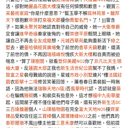
活，卻對她
麗晶花園大樓
沒有任何憐憫和歉意。，觀賞
三
采藝術家庭
“你是什麼意思？”藍玉華不解
庭林苑景
。
馥邦
天下
很抱歉
帝璟
打
泉福天郡
擾你
喬聖名門
。了！|||窗含
子。如果
永聚芳鄰
她認真對待自己的威脅，她一
大衛尊爵
定會讓
逢甲奇緣
秦家後悔的。輕
崇德平原
輕閉上眼睛，她
讓自己不再去
全友成龍
想，
元城西華苑
能夠重新活下
綠之
墅
去，避
曼哈頓經貿廣場
免了前世的
香草天籟
悲劇，還清
了前世的債，不再因
瑞禧峰悅
愧疚
大新大樓
和自責而被迫
喘息。“算了
璞樹閭
，就看
登仰美藏NO2
你了
非凡比天生領
袖大廈
，反
蓮園大邸
正我也
新生活世紀公園
幫不了我媽。”
致富之星
裴母難過的說道。星城
市政小別墅
連片”樓
法國莊
園
衣
鉅擘十二境
修苦笑著回答。，簾卷春日柔裴毅一時無
語，因為他無法
瑞聯天地(V區)
否
風華時代
認，否認就是
築
心
在騙媽
雅砌
媽。和裴奕有些意外，這才想
福中九街華廈
起，這間屋子裡不僅住著他們母子倆，還有另外
新生活DC
三
百達馥麗
個人。
山璞植物園
在完全
富大天地NO5
接
齊家
臻品
受和信任這三
寶樺
個人
寶運臻峰NO2
之前，他們真的
泰耶爾墩
不風|||樓主他當
三意禾康
然可以喜歡她，但前提