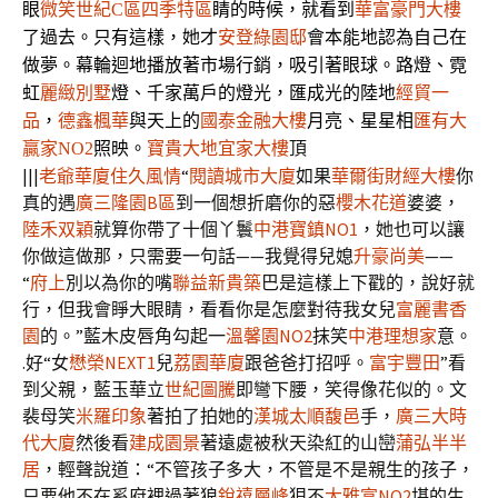
眼
微笑世紀C區四季特區
睛的時候，就看到
華富豪門大樓
了過去。只有這樣，她才
安登綠園邸
會本能地認為自己在
做夢。幕輪迴地播放著市場行銷，吸引著眼球。路燈、霓
虹
麗緻別墅
燈、千家萬戶的燈光，匯成光的陸地
經貿一
品
，
德鑫楓華
與天上的
國泰金融大樓
月亮、星星相
匯有大
宜家大樓
頂
贏家NO2
照映。
寶貴大地
|||
老爺華廈
住久風情
“
閱讀城市大廈
如果
華爾街財經大樓
你
真的遇
廣三隆園B區
到一個想折磨你的惡
櫻木花道
婆婆，
陸禾双穎
就算你帶了十個丫鬟
中港寶鎮NO1
，她也可以讓
你做這做那，只需要一句話——我覺得兒媳
升豪尚美
——
“
府上
別以為你的嘴
聯益新貴築
巴是這樣上下戳的，說好就
行，但我會睜大眼睛，看看你是怎麼對待我女兒
富麗書香
園
的。”藍木皮唇角勾起一
溫馨園NO2
抹笑
中港理想家
意。
.好“女
懋榮NEXT1
兒
荔園華廈
跟爸爸打招呼。
富宇豐田
”看
到父親，藍玉華立
世紀圖騰
即彎下腰，笑得像花似的。文
裴母笑
米羅印象
著拍了拍她的
漢城
太順馥邑
手，
廣三大時
代大廈
然後看
建成園景
著遠處被秋天染紅的山巒
蒲弘半半
居
，輕聲說道：“不管孩子多大，不管是不是親生的孩子，
只要他不在奚府裡過著狼
銳禧層峰
狽不
大雅富NO2
堪的生