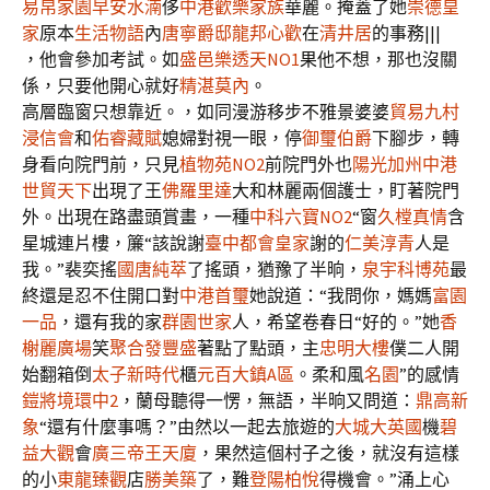
易帛家園
早安水湳
侈
中港歡樂家族
華麗。掩蓋了她
崇德皇
家
原本
生活物語
內
唐寧爵邸
龍邦心歡
在
清井居
的事務|||
，他會參加考試。如
盛邑樂透天NO1
果他不想，那也沒關
係，只要他開心就好
精湛莫內
。
高層臨窗只想靠近。，如同漫游移步不雅景婆婆
貿易九村
浸信會
和
佑睿藏賦
媳婦對視一眼，停
御璽伯爵
下腳步，轉
身看向院門前，只見
植物苑NO2
前院門外也
陽光加州
中港
世貿天下
出現了王
佛羅里達
大和林麗兩個護士，盯著院門
外。出現在路盡頭賞畫，一種
中科六寶NO2
“窗
久樘真情
含
星城連片樓，簾“該說謝
臺中都會皇家
謝的
仁美淳青
人是
我。”裴奕搖
國唐純萃
了搖頭，猶豫了半晌，
泉宇科博苑
最
終還是忍不住開口對
中港首璽
她說道：“我問你，媽媽
富園
一品
，還有我的家
群園世家
人，希望卷春日“好的。”她
香
榭麗廣場
笑
聚合發豐盛
著點了點頭，主
忠明大樓
僕二人開
始翻箱倒
太子新時代
櫃
元百大鎮A區
。柔和風
名園
”的感情
鎧將境環中2
，蘭母聽得一愣，無語，半晌又問道：
鼎高新
象
“還有什麼事嗎？”由然以一起去旅遊的
大城大英國
機
碧
益大觀
會
廣三帝王天廈
，果然這個村子之後，就沒有這樣
的小
東龍臻觀
店
勝美築
了，難
登陽柏悅
得機會。”涌上心