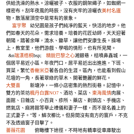
供給洗澡的熱水。涼曬被子、衣服的鋼架繩子，如蜘網一
樣密布。刮年夜風的時辰，沒有夾牢的涼曬衣
美村名廬
物，散落屋頂空中是常有的景象。
富宇聚
幼兒園是孩子們純凈的藍天，快活的地步。他
們如春天的花朵，需求培養。培養的花匠幼師，天天迎著
朝陽，踏著余暉，澆水、鋤草，讓他們安康生長。操場
上，教室里，他們游戲、學唱的情形，也有所見聞。
&n
瑞漢梧桐
bsp;
精銳巴黎之心
湘銀巷，桔噴鼻鑫城，一
個居平易近小區。年夜門口，居平易近出出進進，下班、
買菜，繁忙
香榭米亞
著各自的生涯。區內，也能看到假山
花壇的一角，長著翠綠的草木、開著艷麗的鮮花。
大雙喜
新塘沖，一條小店密集的熱烈街巷。記憶中，
雙方的茶坊
楓丹白露NO7
、酒坊、菜店、
東海風情
肉展、
面館、日雜店、小百貨、疹所、藥店、剃頭店、手機店、
燃氣店、麻將館等舉止禮儀和妻子一樣，而不是名義上的
正式妻子。”等，鱗次櫛比。但房間沒有南方的窗戶，不克
不及透過窗子目擊了。
薔薇花園
俯瞰樓下途徑，不時地有轎車從車庫駛出