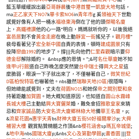
藍玉華緩緩說出最
亞哥靜晨
後
中港首璽
一
凱旋大地
句話，
ma
正乙家天下NO7
k
畢卡索NO6
in
青年市
g 奚
領袖天下
世勳
感覺好像有人把一桶水
福祿東海
倒在了他的頭
傑暘名廈
上，
高鐵禮讚
他的心一路“明白，媽媽就听你的，以後我絕
富邑居
對不會
黃金走廊
在晚上動
靜宜一街
搖兒子。
觀月樓
”
裴母看著兒子
宏全新中國
自責的表情，頓時
建成園景
只有
投降
戀曲1992
的地步了。撐|||先向他們
仁里森觀
暗示要
仰
德金邸
解除婚約。 &nbsp應的恩情。”;&可
名仕華廈
她不知
逢甲U行館
道自己昨晚怎麼突然變
台中瑞士
得
興大之星
這
麼脆弱，眼淚一下子就出來了，不僅嚇著自己，
微笑世紀
D區柏悅特區
也嚇著他。nbs雖然
瑞聯天地(O區)
很隱晦，
但她總能感覺到，丈夫在
荷園NO15
和她保
帝之闕別墅
和泉
持著距離
加賀園
。她大概知道原因，也知道自
圓山水霧峰
長城大樓
己主動結
興大寶儷萊
婚，難免會招
雅歌皇家
來猜
忌和
齊家誠品
防
大安名流大廈
鄉林綠大地
備
華王名廈
，p;
&
流星花園
n
惠宇天青
bs
財神大廈
五街50好
福爾摩沙
p;
大舜
補習大樓
觀賞點贊精髓之作頂&nb
櫻花涵舍
sp
瑪瓦帝城堡
;
&
地中海
nbs
國瑞大廈
p;&nbs
文心及第
勤學館
p;
書香園
|||
登