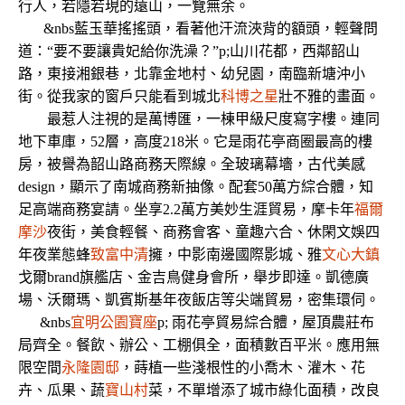
行人，若隱若現的遠山，一覽無余。
&nbs藍玉華搖搖頭，看著他汗流浹背的額頭，輕聲問
道：“要不要讓貴妃給你洗澡？”p;山川花都，西鄰韶山
路，東接湘銀巷，北靠金地村、幼兒園，南臨新塘沖小
街。從我家的窗戶只能看到城北
科博之星
壯不雅的畫面。
最惹人注視的是萬博匯，一棟甲級尺度寫字樓。連同
地下車庫，52層，高度218米。它是雨花亭商圈最高的樓
房，被譽為韶山路商務天際線。全玻璃幕墻，古代美感
design，顯示了南城商務新抽像。配套50萬方綜合體，知
足高端商務宴請。坐享2.2萬方美妙生涯貿易，摩卡年
福爾
摩沙
夜街，美食輕餐、商務會客、童趣六合、休閑文娛四
年夜業態蜂
致富中清
擁，中影南邊國際影城、雅
文心大鎮
戈爾brand旗艦店、金吉鳥健身會所，舉步即達。凱德廣
場、沃爾瑪、凱賓斯基年夜飯店等尖端貿易，密集環伺。
&nbs
宜明公園寶座
p; 雨花亭貿易綜合體，屋頂農莊布
局齊全。餐飲、辦公、工棚俱全，面積數百平米。應用無
限空間
永隆園邸
，蒔植一些淺根性的小喬木、灌木、花
卉、瓜果、蔬
寶山村
菜，不單增添了城市綠化面積，改良