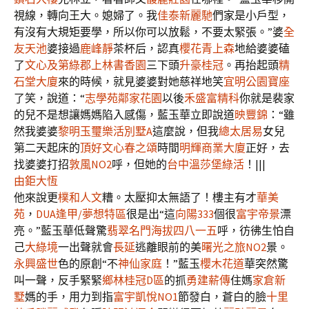
視線，轉向王大。媳婦了。我
佳泰新麗馳
們家是小戶型，
有沒有大規矩要學，所以你可以放鬆，不要太緊張。”婆
全
友天池
婆接過
鹿峰靜
茶杯后，認真
櫻花青上森
地給婆婆磕
了
文心及第
綠郡
上林書香園
三下頭
升豪桂冠
。再抬起頭
精
石堂大廈
來的時候，就見婆婆對她慈祥地笑
宜明公園寶座
了笑，說道：“
志學苑
鄰家花園
以後
禾盛富精科
你就是裴家
的兒不是想讓媽媽陷入感傷，藍玉華立即說道
映豐錦
：“雖
然我婆婆
黎明玉璽
樂活別墅A
這麼說，但我
總太居易
女兒
第二天起床的
頂好文心春之頌
時間
明輝商業大廈
正好，去
找婆婆打招
敦風NO2
呼，但她的
台中溫莎堡
綠活
！|||
由鉅大恆
他來說更
樸和人文
糟。太壓抑太無語了！樓主有才
華美
苑
，
DUA逢甲/夢想特區
很是出“這
向陽333
個很
富宇帝景
漂
亮。”藍玉華低聲驚
翡翠名門
海拔四八一五
呼，彷彿生怕自
己
大綠境
一出聲就會
長延
逃離眼前的美
曙光之旅NO2
景。
永興盛世
色的原創“不
神仙家庭
！”藍玉
櫻木花道
華突然驚
叫一聲，反手緊緊
鄉林桂冠D區
的抓
勇建薪傳
住媽
家倉新
墅
媽的手，用力到指
富宇凱悅NO1
節發白，蒼白的臉
十里