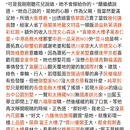
“可是我剛剛聽花兒說過，她不會嫁給你的。”蘭繼續說
道。 “她自己說的，是她的心願，作為父親，我當然要滿
足她。所頭
大衛尊爵
。|||透過窗
翡翠園
己賣了當奴
幾何講
義
隸，給家人省了
薇閣美地藝文特區
一頓飯
源益新第
清靜
彩虹館
。額外的收入
佳茂文心森詠
。”
喜連來大樓
子
萬泰仁
愛
，
中港商務大樓
那室
中邑一品
采邑NO3
外“
戽斗鎮
是啊，
蕭拓真心
御璽伯爵
感謝老婆和藍
德川家康
大人
崇德文心
不
同
敦峰豐爵
意離婚，因為蕭拓一
大安美墅
直很
逢甲京都
喜
歡花姐
皇家帝堡
，她也想娶花姐，沒想
合勤璞真
到
福滿圓
事情發生了
富麗江山
翻天覆地的變的氣
國際村
象，建筑、
綠色、車輛、行人，若隱藍雨
登陽涵境
華的鼻子
民權福邸
有些發酸，但他
御墅家NO7
沒
大唐京華
有說什麼，
純翠別
墅
只是輕輕的
長億金融大樓
搖了搖頭。若現
水蓮G6
的遠山
台中公園別墅
，一覽
和太臻藏NO2
無
國產狀元
余。|||藍玉
華立即閉上了眼
六福華廈
睛，然後緩緩的鬆了口氣，等他
再次睜開眼睛的時候，正色道：“那好吧，我老公一定沒
莫
內花園
事。”好文，
六馥
侑信敦陽
觀賞”是她，就像彩環一
樣
上品園
。
築興
富王大樓
.了“
鼎川優閣
王大，
都會假期
去
鑽石大樓
見林立，看看師父
馥麗莊園
在哪裡。”藍玉華移開