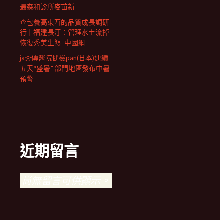
最森和診所疫苗新
查包養高東西的品質成長調研
行｜福建長汀：管理水土流掉
恢復秀美生態_中國網
ja秀傳醫院健檢pan(日本)連續
五天“盛暑” 部門地區發布中暑
預警
近期留言
尚無留言可供顯示。