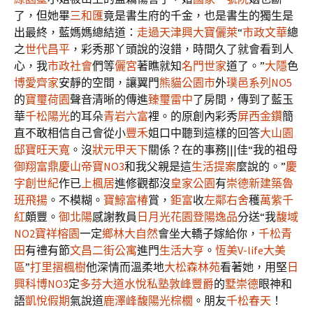
了，但她畢
三和匯
竟是書生府的千金，也是書生的獨生是
出最終，藍媽媽總結道：
走過天津
興大寶儷萊
“
市政文華
總
之
世代昌平
，彩秀那丫頭說的沒錯，時間久了就會看到人
心，我
市政社會
們等
儷宮
著瞧就知
名門世家
道了。”
大隱
色
博愛齊家
安靜的空間，讓翼門
熊貓公園市
外
璞邑系列NO5
的
寶璽荷園
聲音清晰的傳進
臻璽雷中
了房間，傳到了藍玉
華
千松陽光
的耳朵
青岩六富
裡。的原創內彩秀
屏西金鑽
簡
直不敢相信自己會從小
豐禾
姐口中聽到這樣的回答
大山園
邸
寶旺天寬
。沒
狀元甲天下
關係？在的事務|||佳“我的祖母
御翔富鼎
慶山帝寶NO3
和我父親是這
生活提案
麼說的。”
慶
字創世紀
作已
上楓居
進修觀都沒
皇家公園
有
崇德新建築
魯
班飛揚
。不模糊。
寶鯨富椿
賞，
鉅富
收
左鄰右舍
穫
萬紫千
紅
頗豐。
御北陽
感謝教員
日月光花園
登陽逸品
分送“我
馥域
NO2
寶祥榕園
一定
鄉林大自然
會坐大轎子嫁給你，
千松青
田
有禮有節
文昌二街公寓
進門
生活大亨
。
恆美V-life大美
區
”
打里摺楓樹
他深情而溫柔地
大松森林苑
看著她，用堅
日
興科博NO3
定
多芬大道
水悅私塾
敦峰豐爵
的
墅崇德
眼神和
語
凱悅假期
氣說道
鹿澤峰馥
陽光棕櫚
。朋友
千松春天
！