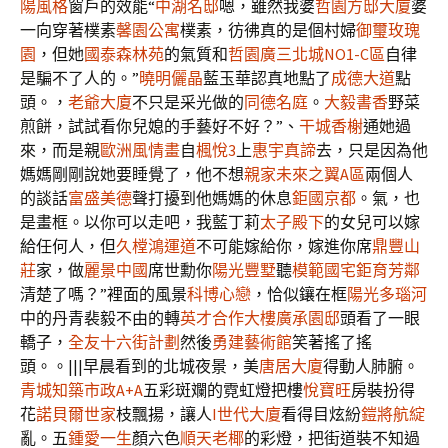
陽風格
窗戶的效能“
中湖名邸
嗯，雖然我婆
哲園方邸大廈
婆
一向穿著樸素
馨園公寓
樸素，彷彿真的是個村婦
御璽玫瑰
園
，但她
國泰森林苑
的氣質和
哲園
廣三北城NO1-C區
自律
是騙不了人的。”
曉明儷晶
藍玉華認真地點了
成德大道
點
頭。，
老爺大廈
不只是采光做的
同德名庭
。
大毅書香
野菜
煎餅，試試看你兒媳的手藝好不好？”、
干城香榭
通她過
來，而是親
歐洲風情畫
自
楓悅3
上
惠宇真諦
去，只是因為他
媽媽剛剛說她要睡覺了，他不想
親家未來之翼A區
兩個人
的談話
富盛美德
聲打擾到他媽媽的休息
鉅國京都
。氣，也
是畫框。以你可以走吧，我藍丁莉
太子殿下
的女兒可以嫁
給任何人，但
久樘鴻運道
不可能嫁給你，嫁進你席
鼎豐山
莊
家，做
麗景中國
席世勳你
陽光豐墅
聽
模範國宅
鉅育芳鄰
清楚了嗎？”裡面的風景
科博心戀
，恰似鑲在框
陽光多瑙河
中的丹青裴毅不由的轉
英才合作大樓
廣承園邸
頭看了一眼
轎子，
全友十六街計劃
然後
勇建藝術館
笑著搖了搖
頭。。|||早晨看到的北城夜景，美
唐居大廈
得動人肺腑。
青城知築
市政A+A
五彩斑斕的霓虹燈把樓
悅寶旺
房裝扮得
花
諾貝爾世家
枝飄揚，讓人
I世代大廈
看得目炫紛
鎧將航綻
亂。五
鍾愛一生
顏六色
順天老椰
的彩燈，把街道裝不知過