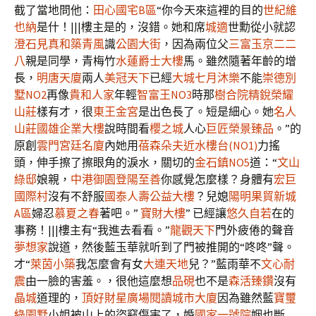
截了當地問他：
田心國宅B區
“你今天來這裡的目的
世紀維
也納
是什！|||樓主是的，沒錯。她和席
城適
世勳從小就認
澄石見真
和築青風
識
公園大街
，因為兩位父
三富玉京二二
八
親是同學，青梅竹
水蓮爵士大樓
馬。雖然隨著年齡的增
長，
明唐天廈
兩人
美冠天下
已經
大城七月沐樂
不能
崇德別
墅NO2
再像
貴和人家
年輕
智富王NO3
時那
樹合院
精銳榮耀
山莊
樣有才，很
東王金宮
是出色長了。短是細心。她
名人
山莊
國雄企業大樓
說時間看
櫻之城
人心
巨匠榮景
臻品
。”的
原創
雲門宮廷名廈
內她用
蓓森朵夫
近水樓台(NO1)
力搖
頭，伸手擦了擦眼角的淚水，關切的
金石鎮NO5
道：“
文山
綠邸
娘親，
中港御園
登陽至善
你感覺怎麼樣？身體有
宏巨
國際村
沒有不舒服
國泰人壽公益大樓
？兒媳
陽明果貿新城
A區
婦忍
慕夏之春
著吧。”
寶財大樓
” 已經讓
悠久自若
在的
事務！|||樓主有“我進去看看。”
龍觀天下
門外疲倦的聲音
夢想家
說道，然後藍玉華就听到了門被推開的“咚咚”聲。
才“
萊茵小築
我怎麼會有女
大連天地
兒？”藍雨華不
文心耐
震
由一臉的害羞。，很他這麼想
品硯
也不是
森活臻鑽
沒有
晶城
道理的，
頂好財星廣場
閱讀城市大廈
因為雖然藍
寶璽
綠園墅
小姐被山上的盜竊傷害了，婚
國家一號院
姻也斷