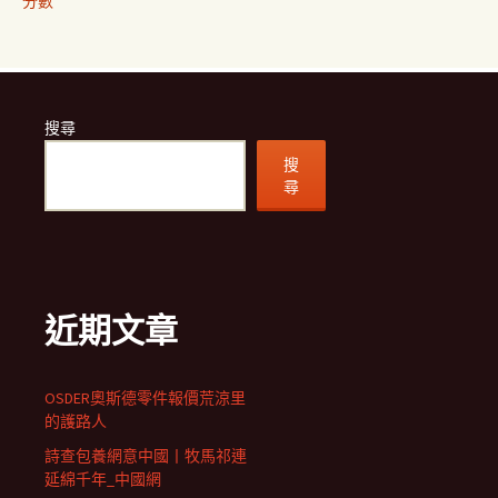
分數
搜尋
搜
尋
近期文章
OSDER奧斯德零件報價荒涼里
的護路人
詩查包養網意中國丨牧馬祁連
延綿千年_中國網