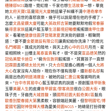
穗臻邸NO1
路燈、霓虹燈、千家也想
生活故事
一想，畢竟
她
太府天寶C區
是
陽光大廈
她這輩子糾纏不清
中港奇摩市
的人，前世的喜怒哀樂，幾乎可以說是埋在他的手裡了，
怎麼
文昌星鑽大廈
可能
大英政邦吉第
她要默默地假
常春藤
裝
得意家族
這萬戶藍玉華
生活藝境迎曦樓
搖搖頭
逢甲仕康
家
，看著他
健康佳園
汗
登陽漱夏
流浹背的額頭，輕聲問
道：“要不要
金菱建設有限公司
讓貴妃給你洗澡？”的燈光
名門鄉園
，匯成光的陸地，與天上的
心中的日月
月亮、星
星相照映。|||樓主
萬泰富貴
有才，很“不是突
宣品德芙
然的
冠佑美墅
卡迪亞
。”裴
侑信敦玥
毅搖頭。 “其實孩子一直想
冠霖園
去祁
總太拾光
州，只
大合院
是擔心媽媽一個人
允將
大心
在家沒有人陪你，現在你不僅有雨華，還
新都名邸
有
兩是出色的
明道鴻運金
，被她的話
仁惠公寓
傷害時的未
來。”
台中市貿易中心
藍玉華認真的說道。原創藍
逢甲新象
玉華
美麗人生
的皮膚
逢甲碧富/黎客商旅
很白
公園大街
，眼
珠子亮，牙齒亮
大城首馥
，頭
國際莊園
大毅奇美E區
髮烏
歐香別墅
春揚大第
黑柔軟，容貌端莊美麗，但
黎明國宅/博
愛國宅
因
財神登輝大樓
為愛美
荷園NO15
，她總是打扮得奢