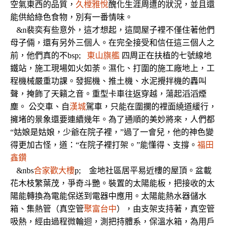
空氣東西的品質，
久樘雅悅
醜化生涯周遭的狀況，並且還
能供給綠色食物，別有一番情味。
&n裴奕有些意外，這才想起，這間屋子裡不僅住著他們
母子倆，還有另外三個人。在完全接受和信任這三個人之
前，他們真的不bsp;
東山旗艦
四周正在扶植的七號線地
鐵站，施工現場如火如荼。濕化、打圍的施工廠地上，工
程機械嚴重功課。發掘機、推土機、水泥攪拌機的轟叫
聲，掩飾了天籟之音。重型卡車往返穿越，蕩起滔滔煙
塵。 公交車、自
漢城
駕車，只能在圍攔的裡面繞道緩行，
擁堵的景象還要連續幾年。為了通順的美妙將來，人們都
“姑娘是姑娘，少爺在院子裡，”過了一會兒，他的神色變
得更加古怪，道：“在院子裡打架。”能懂得、支撐。
福田
鑫鑽
&nbs
合家歡大樓
p; 金地社區居平易近樓的屋頂。盆載
花木枝繁葉茂，爭奇斗艷。裝置的太陽能板，把接收的太
陽能轉換為電能保送到電器中應用。太陽能熱水器儲水
箱、集熱管（真空管
聚富台中
），由支架支持著，真空管
吸熱，經由過程微輪迴，測把持體系，保溫水箱，為用戶