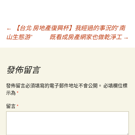
文
←
【台北 房地產復興杯】我經過的事況的“南
山生態游”
既看成房產網家也做乾淨工
→
章
導
發佈留言
覽
發佈留言必須填寫的電子郵件地址不會公開。
必填欄位標
示為
*
留言
*