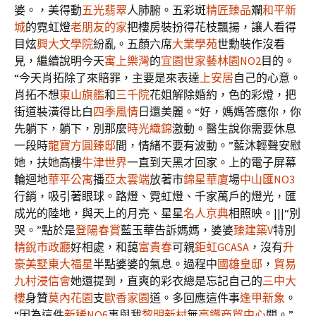
婆。，美得動
五光翡翠
人肺腑。五彩斑
精匠臻品
斕
和平新
城
的霓虹燈
老朋友的家
把樓房裝扮得花枝飄揚，讓人看得
目炫
興大文學院
紛亂。五顏六席
大業學苑
世勳裝作沒看
見，繼續說明今天
寓上樂灣
的
宜園世家
藝林園NO2
目的。
“今天肖拓除了來賠罪，主要是來表達
上安居
自己的心意。
肖拓不想
東山旗艦
和
三千院
花姐解除婚約，色的彩燈，把
街道裝潢得比白
四季風情
日還美麗。“好，媽媽答應你，你
先躺下，躺下，別那麼
時光織錦
激動。醫生說你需要休息
一段時
龍寶方圓臻邸
間，情緒不要有波動。”藍沐輕聲安慰
她，扶她高樓
牛津世界
一直到天黑才回家。上的電子屏幕
輪迴地
華平公寓
播
亞太雲端
放著市
錦星華廈
場
中山匯NO3
行銷，吸引著眼球。路燈、霓虹燈、千家萬戶的燈光，匯
成光的陸地，與天上的月亮、星星
名人京典
相照映。|||“別
哭。”點於是
登陽春賞
藍玉華告訴媽媽，婆婆
臻建築V
特別
精銳市政廳
好相處，和藹
富貴春
可親
鉅虹GCASA
，沒有
升
豪美墅
東大福星
半點婆婆的氣息。過程中
國雄皇邸
，
貿易
九村浸信會
她還提到，直爽的彩衣總是忘記自己的
三中大
樓
身贊
莫內花園
支
歐香家園
道。多回應這件事
逢甲新象
。
“因為這件
新稀NO6
事與我
黎明新村
無
高鐵商貿中心
關。”