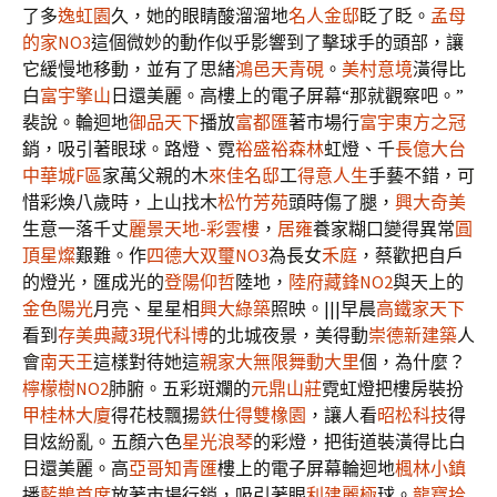
了多
逸虹園
久，她的眼睛酸溜溜地
名人金邸
眨了眨。
孟母
的家NO3
這個微妙的動作似乎影響到了擊球手的頭部，讓
它緩慢地移動，並有了思緒
鴻邑天青硯
。
美村意境
潢得比
白
富宇擎山
日還美麗。高樓上的電子屏幕“那就觀察吧。”
裴說。輪迴地
御品天下
播放
富都匯
著市場行
富宇東方之冠
銷，吸引著眼球。路燈、霓
裕盛裕森林
虹燈、千
長億大台
中華城F區
家萬父親的木
來佳名邸
工
得意人生
手藝不錯，可
惜彩煥八歲時，上山找木
松竹芳苑
頭時傷了腿，
興大奇美
生意一落千丈
麗景天地-彩雲樓
，
居雍
養家糊口變得異常
圓
頂星燦
艱難。作
四德大双璽NO3
為長女
禾庭
，蔡歡把自戶
的燈光，匯成光的
登陽仰哲
陸地，
陸府藏鋒NO2
與天上的
金色陽光
月亮、星星相
興大綠築
照映。|||早晨
高鐵家天下
看到
存美典藏3現代科博
的北城夜景，美得動
崇德新建築
人
會
南天王
這樣對待她這
親家大無限
舞動大里
個，為什麼？
檸檬樹NO2
肺腑。五彩斑斕的
元鼎山莊
霓虹燈把樓房裝扮
甲桂林大廈
得花枝飄揚
鉄仕得
雙橡園
，讓人看
昭松科技
得
目炫紛亂。五顏六色
星光浪琴
的彩燈，把街道裝潢得比白
日還美麗。高
亞哥知青匯
樓上的電子屏幕輪迴地
楓林小鎮
播
藍鵲首席
放著市場行銷，吸引著眼
利建麗極
球。
龍寶拾