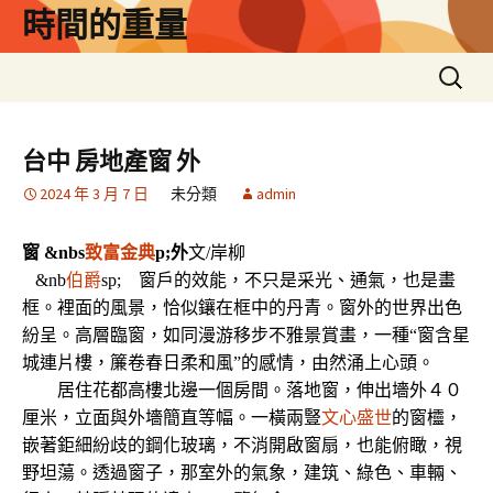
跳
時間的重量
至
主
搜
要
尋
內
關
容
鍵
台中 房地產窗 外
字:
2024 年 3 月 7 日
未分類
admin
窗 &nbs
致富金典
p;
外
文/岸柳
&nb
伯爵
sp; 窗戶的效能，不只是采光、通氣，也是畫
框。裡面的風景，恰似鑲在框中的丹青。窗外的世界出色
紛呈。高層臨窗，如同漫游移步不雅景賞畫，一種“窗含星
城連片樓，簾卷春日柔和風”的感情，由然涌上心頭。
居住花都高樓北邊一個房間。落地窗，伸出墻外４０
厘米，立面與外墻簡直等幅。一橫兩豎
文心盛世
的窗欞，
嵌著鉅細紛歧的鋼化玻璃，不消開啟窗扇，也能俯瞰，視
野坦蕩。透過窗子，那室外的氣象，建筑、綠色、車輛、