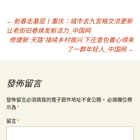
文
←
新春走基层丨重庆：城市去九宮格交流更新
让老街旧巷焕发新活力_中国网
修建新“天路”接续乡村振兴 下庄查包養心得来
章
了一群年轻人_中国网
→
導
覽
發佈留言
發佈留言必須填寫的電子郵件地址不會公開。
必填欄位標
示為
*
留言
*