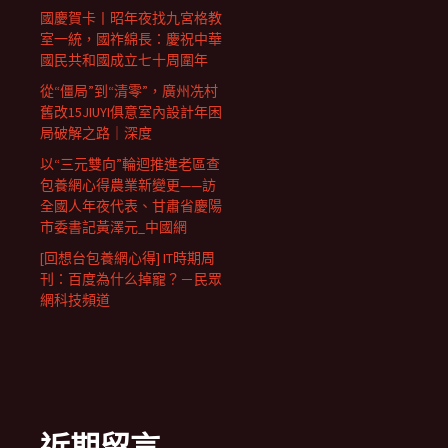
國慶賀卡丨昭年夜找九宮格教
室一統，國祚綿長：慶祝中華
國民共和國成立七十周圍年
從“僵局”到“清零”，廣州冼村
舊改15JIUYI俱意室內設計年困
局破解之路｜深度
以“三元雙向”輪迴推進老區查
包養網心得農業新變更——訪
全國人年夜代表、甘肅省慶陽
市委書記黃澤元_中國網
[回想台包養網心得] IT時期周
刊：百度為什么掉寵？－民眾
網科技頻道