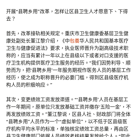
开展“县聘乡用”改革，怎样让区县卫生人才愿意下、下得
去？
首先，改革接轨相关规定。重庆市卫生健康委基层卫生健
康处副处长董江黎介绍，《中
包養
华人民共和国基本医疗
卫生与健康促进法》要求，执业医师晋升为副高级技术职
称的，应当有累计一年以上在县级以下或者对口支援的医
疗卫生机构提供医疗卫生服务的经历。“我们因势利导、顺
势而为，把‘县聘乡用’一年服务期视作医务人员的基层工作
经历，使之成为职称晋升的必要门槛，得到区县级医疗机
构人员的积极响应。”
其次，变更绩效工资发放渠道。“‘县聘乡用’人员在基层工
作一年期间，原单位只发放基础工资并缴存‘五险一金’，不
再发放绩效工资。”董江黎说，区县人社、财政部门将全体
“县聘乡用”人员作为一个“虚拟单位”，以不低于区县级医
疗机构平均水平的标准，单独核定绩效工资总量，再由区
县卫生健康部门依据人员绩效考核结果发放给个人。“如此