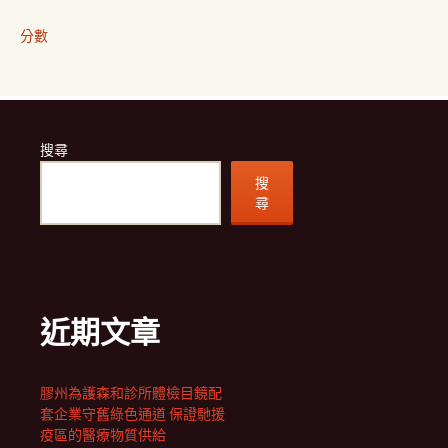
分數
搜尋
搜
尋
近期文章
膠州為護森和診所體檢目鏡配
套企業守舊綠色通道 保證馳援
疫區的醫療物質供給