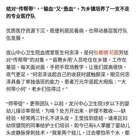
结对“传帮带”，“输血”又“造血”，为乡镇培养了一支不走
的专业医疗队
优质医疗资源下沉，既便利居民看病，也带动基层医疗队
伍发展。
拔山中心卫生院血透室医生何忠泽，是何
包養網 花園
芳结
对“传帮带”的对象。“‘县聘乡用’人员吃住在乡镇，工作在
基层，每天面对面、手把手现场教学，让我们提高很快、
底气更足。”何忠泽谈起自己的收获时感触颇深。眼见何忠
泽具备了单独值班的能力，患者万元华竖起大拇指：“‘大
何带小何’，老乡们信得过。”
“师带徒”，更带团队。以前，龙兴中心卫生院3岁以下的婴
幼儿接诊率很低，为啥？处方开出来，护理不敢收——缺
经验，经常两三针扎不进头皮。王莹找到症结，请来区妇
幼保健院的同事给护士们培训，如今已有6人掌握了婴幼儿
头皮静脉穿刺技术。“我家两个娃儿，过去哪怕吊个水，都