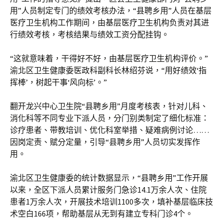
用”人员制定专门的绩效考核办法，“县聘乡用”人员在基层
医疗卫生机构工作期间，由基层医疗卫生机构负责对其进
行绩效考核，考核结果与绩效工资分配挂钩。
“这就意味着，干得好不好，由基层医疗卫生机构评价。”
渝北区卫生健康委医政科副科长林绍芬说，“用好绩效‘指
挥棒’，树起干事‘风向标’。”
翻开龙兴中心卫生院“县聘乡用”月度考核表，针对儿科、
消化科等不同专业下派人员，分门别类制定了细化标准：
诊疗患者、带教培训、优化科室举措、疑难病例讨论……
因岗定责、赋分定量，引导“县聘乡用”人员切实发挥作
用。
渝北区卫生健康委的统计数据显示，“县聘乡用”工作开展
以来，全区下派人员累计服务门急诊14.1万余人次、住院
患者1万余人次，开展技术培训1100多次，填补基层临床技
术空白166项，帮助基层从无到有建立专科门诊4个。