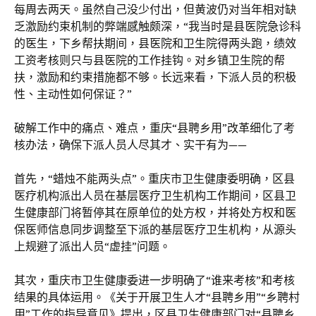
每周去两天。虽然自己没少付出，但黄波仍对当年相对缺
乏激励约束机制的弊端感触颇深，“我当时是县医院急诊科
的医生，下乡帮扶期间，县医院和卫生院得两头跑，绩效
工资考核则只与县医院的工作挂钩。对乡镇卫生院的帮
扶，激励和约束措施都不够。长远来看，下派人员的积极
性、主动性如何保证？”
破解工作中的痛点、难点，重庆“县聘乡用”改革细化了考
核办法，确保下派人员人尽其才、实干有为——
首先，“蜡烛不能两头点”。重庆市卫生健康委明确，区县
医疗机构派出人员在基层医疗卫生机构工作期间，区县卫
生健康部门将暂停其在原单位的处方权，并将处方权和医
保医师信息同步调整至下派的基层医疗卫生机构，从源头
上规避了派出人员“虚挂”问题。
其次，重庆市卫生健康委进一步明确了“谁来考核”和考核
结果的具体运用。《关于开展卫生人才“县聘乡用”“乡聘村
用”工作的指导意见》提出，区县卫生健康部门对“县聘乡