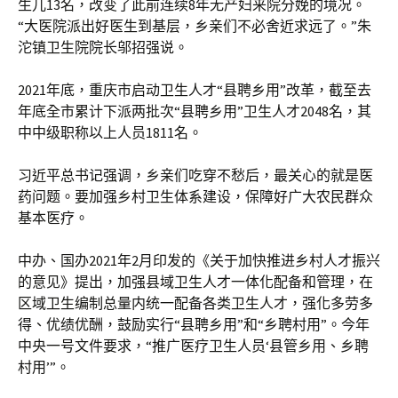
生儿13名，改变了此前连续8年无产妇来院分娩的境况。
“大医院派出好医生到基层，乡亲们不必舍近求远了。”朱
沱镇卫生院院长邬招强说。
2021年底，重庆市启动卫生人才“县聘乡用”改革，截至去
年底全市累计下派两批次“县聘乡用”卫生人才2048名，其
中中级职称以上人员1811名。
习近平总书记强调，乡亲们吃穿不愁后，最关心的就是医
药问题。要加强乡村卫生体系建设，保障好广大农民群众
基本医疗。
中办、国办2021年2月印发的《关于加快推进乡村人才振兴
的意见》提出，加强县域卫生人才一体化配备和管理，在
区域卫生编制总量内统一配备各类卫生人才，强化多劳多
得、优绩优酬，鼓励实行“县聘乡用”和“乡聘村用”。今年
中央一号文件要求，“推广医疗卫生人员‘县管乡用、乡聘
村用’”。