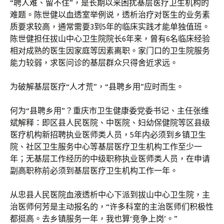
“聘人难、留不住”，是长期以来困扰基层医疗卫生机构的
难题。陈世健以血透室举例说，透析治疗对医生的业务素
质要求较高，通常需要3到5年的临床实践才能单独值班。
陈世健担任拔山中心卫生院院长6年来，曾有6名临床经验
相对成熟的医生因家庭等因素离职。家门口的卫生院服务
能力较弱，求医问诊的基层群众只得舍近求远。
为破解基层医疗“人才荒”，“县聘乡用”应时而生。
何为“县聘乡用”？重庆市卫生健康委党委书记、主任张维
斌解释：即区县人民医院、中医院、妇幼保健院等区县级
医疗机构新招聘执业医师类人员，5年内必须到乡镇卫生
院、社区卫生服务中心等基层医疗卫生机构工作至少一
年；无基层工作经历的中级职称执业医师类人员，在申请
副高职称前必须到基层医疗卫生机构工作一年。
从忠县人民医院血液透析中心下派到拔山中心卫生院，主
治医师何芳是主动报名的，“许多科室的主治医师们积极性
都挺高。去乡镇服务一年，我也算‘竞争上岗’。”