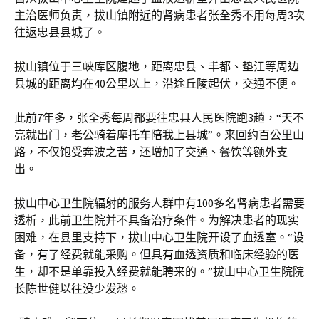
主治医师负责，拔山镇附近的肾病患者张全秀不用每周3次
往返忠县县城了。
拔山镇位于三峡库区腹地，距离忠县、丰都、垫江等周边
县城的距离均在40公里以上，沿途丘陵起伏，交通不便。
此前7年多，张全秀每周都要往忠县人民医院跑3趟，“天不
亮就出门，老公骑着摩托车陪我上县城”。来回约百公里山
路，不仅饱受奔波之苦，还增加了交通、餐饮等额外支
出。
拔山中心卫生院辐射的服务人群中有100多名肾病患者需要
透析，此前卫生院并不具备治疗条件。为解决患者的现实
困难，在县里支持下，拔山中心卫生院开设了血透室。“设
备，有了经费就能采购。但具有血透资质和临床经验的医
生，却不是单靠投入经费就能聘来的。”拔山中心卫生院院
长陈世健以往没少发愁。