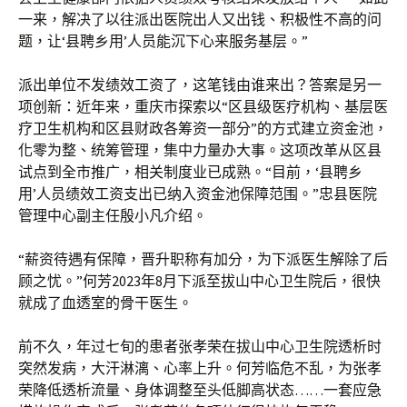
一来，解决了以往派出医院出人又出钱、积极性不高的问
题，让‘县聘乡用’人员能沉下心来服务基层。”
派出单位不发绩效工资了，这笔钱由谁来出？答案是另一
项创新：近年来，重庆市探索以“区县级医疗机构、基层医
疗卫生机构和区县财政各筹资一部分”的方式建立资金池，
化零为整、统筹管理，集中力量办大事。这项改革从区县
试点到全市推广，相关制度业已成熟。“目前，‘县聘乡
用’人员绩效工资支出已纳入资金池保障范围。”忠县医院
管理中心副主任殷小凡介绍。
“薪资待遇有保障，晋升职称有加分，为下派医生解除了后
顾之忧。”何芳2023年8月下派至拔山中心卫生院后，很快
就成了血透室的骨干医生。
前不久，年过七旬的患者张孝荣在拔山中心卫生院透析时
突然发病，大汗淋漓、心率上升。何芳临危不乱，为张孝
荣降低透析流量、身体调整至头低脚高状态……一套应急