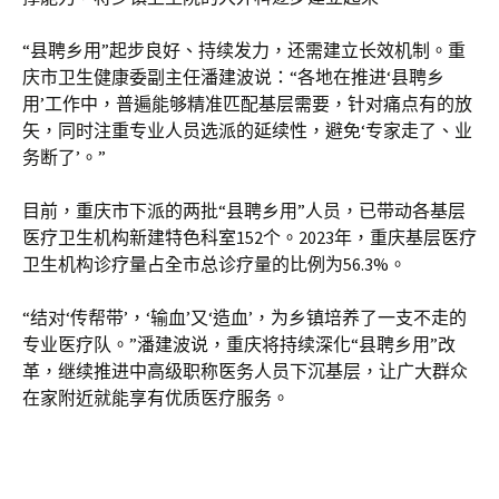
“县聘乡用”起步良好、持续发力，还需建立长效机制。重
庆市卫生健康委副主任潘建波说：“各地在推进‘县聘乡
用’工作中，普遍能够精准匹配基层需要，针对痛点有的放
矢，同时注重专业人员选派的延续性，避免‘专家走了、业
务断了’。”
目前，重庆市下派的两批“县聘乡用”人员，已带动各基层
医疗卫生机构新建特色科室152个。2023年，重庆基层医疗
卫生机构诊疗量占全市总诊疗量的比例为56.3%。
“结对‘传帮带’，‘输血’又‘造血’，为乡镇培养了一支不走的
专业医疗队。”潘建波说，重庆将持续深化“县聘乡用”改
革，继续推进中高级职称医务人员下沉基层，让广大群众
在家附近就能享有优质医疗服务。