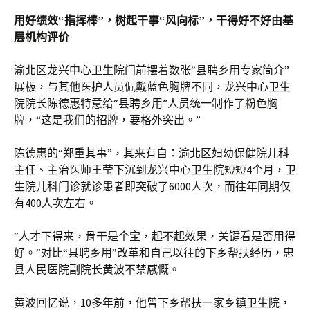
用好绩效“指挥棒”，树起干事“风向标”，干得好不好由基
层机构评价
渝北区龙兴中心卫生院门前摆着数张“县聘乡用专家简介”
展板，与其他医护人员佩戴蓝色胸牌不同，龙兴中心卫生
院院长陈德惠特意给“县聘乡用”人员统一制作了粉色胸
牌，“这是我们的招牌，要格外突出。”
陈德惠的“郑重其事”，其来有自：渝北区妇幼保健院儿科
主任、主治医师王莹下沉到龙兴中心卫生院短短4个月，卫
生院儿科门诊就诊患者即突破了6000人次，而往年同期仅
有400人次左右。
“人才下得来，骨干是个宝，起不起效果，关键看是否用得
好。”对比“县聘乡用”改革和自己以往的下乡帮扶经历，忠
县人民医院副院长黄波不禁感慨。
黄波回忆说，10多年前，他曾下乡帮扶一家乡镇卫生院，