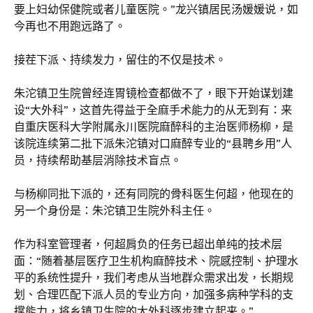
要上妇幼保健院或者儿童医院。”龙兴镇居民汤媛媛说，如
今再也不用跑远路了。
接茬下派、持续发力，留住的不仅是技术。
朱沱镇卫生院曾经连胃镜检查都做不了，眼下开始谋划建
设“大外科”，这首先得益于全麻手术能力的从无到有：来
自重庆医科大学附属永川医院麻醉科的主治医师杨柳，是
该院连续第二批下派朱沱镇对口麻醉专业的“县聘乡用”人
员，持续帮助基层消除技术盲点。
与杨柳同批下派的，还有同院的骨科医生何超，他现在的
另一个身份是：朱沱镇卫生院外科主任。
作为科室管理者，何超肩负的任务已超出单纯的技术层
面：“随着基层医疗卫生机构麻醉技术、院感控制、护理水
平的系统性提升，我们考虑从当地群众需求出发，长期规
划、合理匹配下派人员的专业方向，加强多病种学科的支
撑能力，将乡镇卫生院的大外科逐步建立起来。”