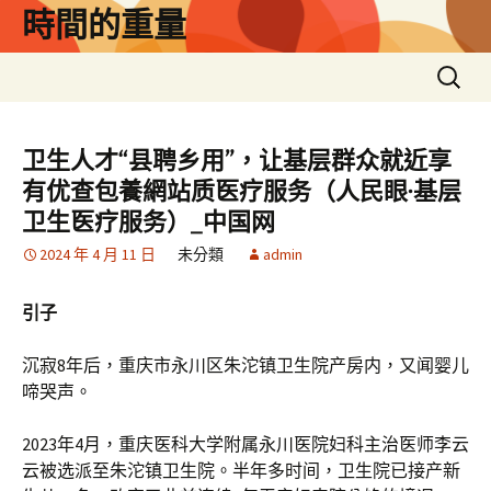
跳
時間的重量
至
主
搜
要
尋
內
關
容
鍵
卫生人才“县聘乡用”，让基层群众就近享
字:
有优查包養網站质医疗服务（人民眼·基层
卫生医疗服务）_中国网
2024 年 4 月 11 日
未分類
admin
引子
沉寂8年后，重庆市永川区朱沱镇卫生院产房内，又闻婴儿
啼哭声。
2023年4月，重庆医科大学附属永川医院妇科主治医师李云
云被选派至朱沱镇卫生院。半年多时间，卫生院已接产新