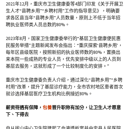
2021年12月，重庆市卫生健康委等4部门印发《关于开展卫
生人才“县聘乡用”“乡聘村用”工作的指导意见》，明确要
求各区县当年“县聘乡用”人员数量，原则上不低于当年招
聘执业医师类人员总数的80%。
2023年8月，国家卫生健康委举行的“基层卫生健康便民惠
民服务举措”主题新闻发布会指出：“重庆探索‘县聘乡用’，
每年区县级医院，按照新招的执业医师数的80%，置换出
来本院一些成熟的专业人员，优先安排中级以上的人员到
基层去服务，这就形成了一个比较制度化的安排。”
重庆市卫生健康委负责人介绍，通过深化“县聘乡用”“乡聘
村用”改革，提升了基层诊疗能力，全市农村地区患者首次
就诊选择基层医疗卫生机构比例接近80%。
薪资待遇有保障，
包養
晋升职称有加分，让卫生人才愿意
下、下得去
自从拔山中心卫生院建起了血液透析室并由忠县人民医院