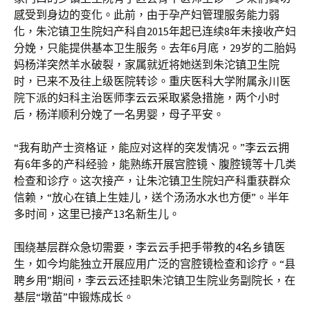
感受到身边的变化。此前，由于孕产妇管理服务能力弱
化，朱沱镇卫生院妇产科自2015年起已连续8年未接收产妇
分娩，只能提供基本卫生服务。去年6月底，29岁的二胎妈
妈杨洋突然羊水破裂，家属就近将她送到朱沱镇卫生院
时，已来不及往上级医院转诊。重庆医科大学附属永川医
院下派的妇科主治医师李云云采取紧急措施，两个小时
后，杨洋顺利分娩了一名男婴，母子平安。
“我有助产士资格证，能应对这样的突发情况。”李云云拥
有6年多的产科经验，能熟练开展宫腔镜、腹腔镜等十几类
检查和诊疗。这次接产，让朱沱镇卫生院妇产科重获群众
信赖，“放心在镇上生娃儿，送个汤汤水水也方便”。半年
多时间，这里已接产13名新生儿。
围绕基层群众急切需要，李云云手把手带教的4名乡镇医
生，如今均能独立开展应用广泛的宫腔镜检查和诊疗。“县
聘乡用”期间，李云云还挂职朱沱镇卫生院业务副院长，在
基层“墩苗”中锻炼成长。