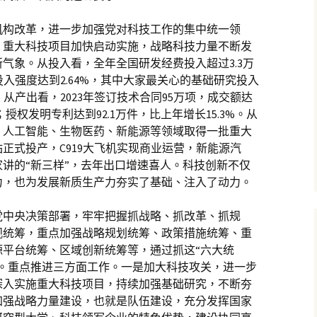
机构改革，进一步加强党对科技工作的集中统一领
，重大科技项目加快启动实施，战略科技力量不断发
气象。从投入看，全年全国研发经费投入超过3.3万
投入强度达到2.64%，其中大家最关心的基础研究投入
%。从产出看，2023年签订技术合同95万项，成交额达
%；授权发明专利达到92.1万件，比上年增长15.3%。从
、人工智能、生物医药、新能源等领域取得一批重大
正式投产，C919大飞机实现商业运营，新能源汽
讲的“新三样”，去年出口增速喜人。科技创新不仅
力，也为发展新质生产力夯实了基础、注入了动力。
党中央决策部署，牢牢把握抓战略、抓改革、抓规
观统筹，重点加强战略规划统筹、政策措施统筹、重
源平台统筹、区域创新统筹等，通过抓这“六大统
制。重点推进三方面工作。一是加大科技攻关，进一步
深入实施重大科技项目，持续加强基础研究，不断夯
加强战略力量建设，也就是队伍建设，充分发挥国家