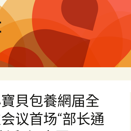
量
心寶貝包養網届全
会议首场“部长通