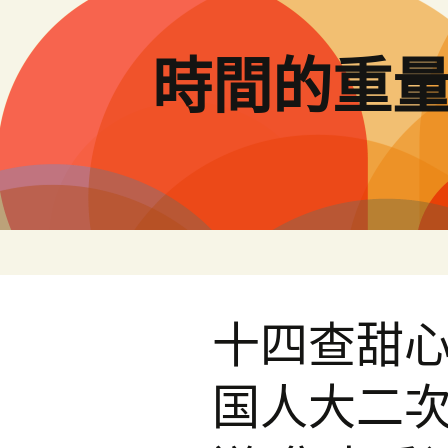
跳
至
主
時間的重
要
內
容
十四查甜
国人大二次