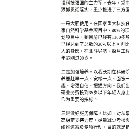
设科技强国的主力军。去年，党
狠抓贯彻落实，重点推进了三方
一是大胆使用。在国家重大科技
家自然科学基金项目中，80%的
划项目中，到目前已经有1100
已经达到了总数的20%以上。再
人的身影，在北斗导航、探月工程
年龄刚过30岁。
二是加强培养。以我长期在科研
养要赶早一点、宽松一点、面宽
趣、增强自信、把握方向。我们
研业务费投到35岁以下年轻人身
作为重要的指标。
三是做好服务保障。比如，对从
高稳定支持力度，尽量减少考核
续推进减负专项行动，目的就是