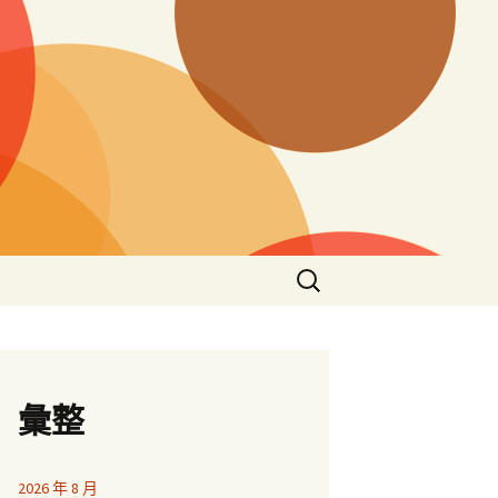
搜
尋
關
鍵
字:
彙整
2026 年 8 月