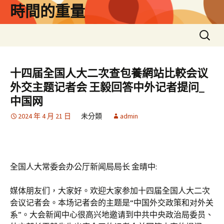
跳
時間的重量
至
主
搜
要
尋
內
關
容
鍵
十四届全国人大二次查包養網站比較会议
字:
外交主题记者会 王毅回答中外记者提问_
中国网
2024 年 4 月 21 日
未分類
admin
全国人大常委会办公厅新闻局局长 金晴中:
媒体朋友们，大家好。欢迎大家参加十四届全国人大二次
会议记者会。本场记者会的主题是“中国外交政策和对外关
系”。大会新闻中心很高兴地邀请到中共中央政治局委员、