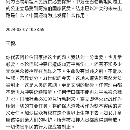
何为巴勒斯坦人民提供必要保护？中方在巴勒斯坦问题上
的公正立场受到阿拉伯国家赞赏。结束巴以冲突的未来出
路是什么？中国还将为此发挥什么作用？
2024-03-07 10:38:55
王毅:
你代表阿拉伯国家提这个问题，我认为十分重要，也非常
必要。本轮巴以冲突已造成10万平民伤亡，还有不知多少
无辜民众被掩埋在瓦砾之下。生命没有贵贱之别，不能以
种族、宗教划分。21世纪的今天，这场人道灾难竟然无法
被制止，这是人类的悲剧，更是文明的耻辱。任何理由都
不能再为冲突延续辩解，任何借口都不能再为平民被杀戮
开脱。国际社会必须紧急行动起来，将立即停火止战作为
压倒一切的首要任务，将确保人道救援作为刻不容缓的道
义责任。加沙民众有权在这个世界上生存下去，妇女儿童
应该得到亲人们的呵护。所有被扣押人员都应得到释放，
一切伤害平民的行为都应被制止。