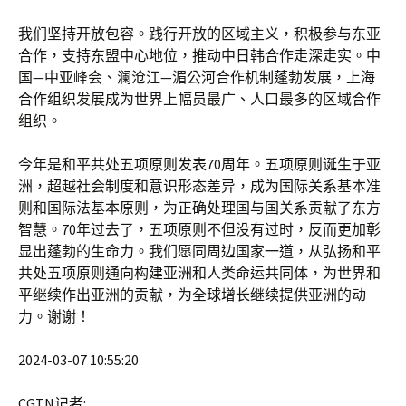
我们坚持开放包容。践行开放的区域主义，积极参与东亚
合作，支持东盟中心地位，推动中日韩合作走深走实。中
国—中亚峰会、澜沧江—湄公河合作机制蓬勃发展，上海
合作组织发展成为世界上幅员最广、人口最多的区域合作
组织。
今年是和平共处五项原则发表70周年。五项原则诞生于亚
洲，超越社会制度和意识形态差异，成为国际关系基本准
则和国际法基本原则，为正确处理国与国关系贡献了东方
智慧。70年过去了，五项原则不但没有过时，反而更加彰
显出蓬勃的生命力。我们愿同周边国家一道，从弘扬和平
共处五项原则通向构建亚洲和人类命运共同体，为世界和
平继续作出亚洲的贡献，为全球增长继续提供亚洲的动
力。谢谢！
2024-03-07 10:55:20
CGTN记者: