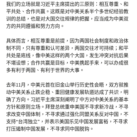
我们的立场就是习近平主席提出的三原则：相互尊重、和
平共处、合作共赢。这既是对中美关系半个多世纪经验教
训的总结，也是对大国交往规律的把握，应当成为中美双
方的共同遵循和努力方向。
具体而言，相互尊重是前提，因为两国社会制度和政治体
制不同，只有尊重和认可差异，两国交往才可持续；和平
共处是底线，像中美这样的两个大国，发生冲突对抗后果
不堪设想；合作共赢是目标，中美携起手来，可以办成很
多有利于两国、有利于世界的大事。
去年11月，中美元首在旧金山举行历史性会晤，双方就推
动中美关系止跌企稳、重回健康发展轨道达成了共识，明
确了方向。习近平主席深刻阐明了中方对中美关系的基本
方针和原则立场。拜登总统重申美国不寻求新冷战，不寻
求改变中国体制，不寻求通过强化同盟关系反对中国，不
支持“台湾独立”，并表示美国乐见中国发展富裕，不寻求
打压遏制中国发展，不寻求同中国脱钩。