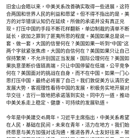
旧金山会晤以来，中美关系改善确实取得一些进展，这符
合两国和世界人民的利益和愿望。但不得不指出的是，美
方的对华错误认知仍在延续，所做的承诺并没有真正兑
现。打压中国的手段不断花样翻新，单边制裁的清单不断
延长，欲加之罪到了匪夷所思的程度。美国如果总是说一
套、做一套，大国的信誉何在？美国如果一听到“中国”这
两个字就紧张焦虑，大国的自信何在？美国如果只让自己
保持繁荣，不允许别国正当发展，国际公理何在？美国如
果执意垄断价值链高端，只让中国停留在低端，公平竞争
何在？美国面对的挑战在自身，而不在中国。如果一门心
思打压中国，最终必将害了自己。我们敦促美方认清历史
发展大势，客观理性看待中国的发展，积极务实地开展对
华交往，言行一致地把承诺落到实处。同中方一道，推动
中美关系走上稳定、健康、可持续的发展轨道。
今年是中美建交45周年。习近平主席指出，中美关系希望
在人民，基础在民间，未来在青年，活力在地方。我们始
终愿意与美方加强对话沟通，推进各界人士友好往来，架