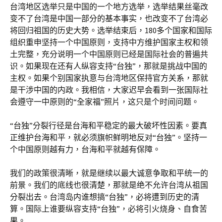
台湾地区选举只是中国的一个地方选举，选举结果丝毫改
变不了台湾是中国一部分的基本事实，也改变不了台湾必
将回归祖国的历史大势。选举结束后，180多个国家和国际
组织重申坚持一个中国原则，支持中方维护国家主权和领
土完整，充分说明一个中国原则已经是国际社会的普遍共
识。如果现在还有人纵容支持“台独”，那就是挑战中国的
主权。如果个别国家执意与台湾地区保持官方关系，那就
是干涉中国的内政。我相信，大家迟早会看到一张国际社
会遵守一中原则的“全家福”照片，这只是个时间问题。
“台独”分裂行径是台海和平稳定的最大破坏性因素。要真
正维护台海和平，就必须旗帜鲜明地反对“台独”。坚持一
个中国原则越有力，台海和平就越有保障。
我们的政策很清晰，就是继续以最大诚意争取和平统一的
前景。我们的底线也很清楚，那就是绝不允许台湾从祖国
分裂出去。台湾岛内谁想搞“台独”，必将遭到历史的清
算。国际上谁要纵容支持“台独”，必将引火烧身、自食苦
果。