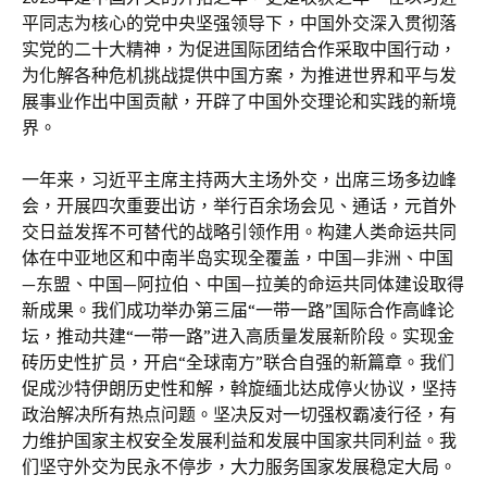
平同志为核心的党中央坚强领导下，中国外交深入贯彻落
实党的二十大精神，为促进国际团结合作采取中国行动，
为化解各种危机挑战提供中国方案，为推进世界和平与发
展事业作出中国贡献，开辟了中国外交理论和实践的新境
界。
一年来，习近平主席主持两大主场外交，出席三场多边峰
会，开展四次重要出访，举行百余场会见、通话，元首外
交日益发挥不可替代的战略引领作用。构建人类命运共同
体在中亚地区和中南半岛实现全覆盖，中国—非洲、中国
—东盟、中国—阿拉伯、中国—拉美的命运共同体建设取得
新成果。我们成功举办第三届“一带一路”国际合作高峰论
坛，推动共建“一带一路”进入高质量发展新阶段。实现金
砖历史性扩员，开启“全球南方”联合自强的新篇章。我们
促成沙特伊朗历史性和解，斡旋缅北达成停火协议，坚持
政治解决所有热点问题。坚决反对一切强权霸凌行径，有
力维护国家主权安全发展利益和发展中国家共同利益。我
们坚守外交为民永不停步，大力服务国家发展稳定大局。