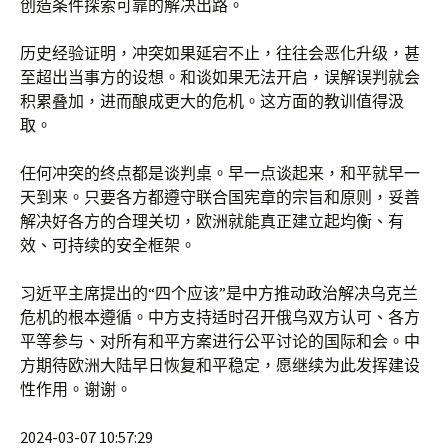
创造条件探索可靠的解决出路。
历史经验证明，冲突如果延宕不止，往往会恶化升级，甚
至超出当事方的设想。和谈如果无法开启，误解误判就会
积累叠加，进而酿成更大的危机。这方面的教训值得汲
取。
任何冲突的终点都是谈判桌。早一点谈起来，和平就早一
天到来。只要各方都遵守联合国宪章的宗旨和原则，妥善
解决好各方的合理关切，欧洲就能真正建立起均衡、有
效、可持续的安全框架。
习近平主席提出的“四个应该”是中方推动政治解决乌克兰
危机的根本遵循。中方支持适时召开俄乌双方认可、各方
平等参与、对所有和平方案进行公平讨论的国际和会。中
方期待欧洲大陆早日恢复和平稳定，愿继续为此发挥建设
性作用。谢谢。
2024-03-07 10:57:29