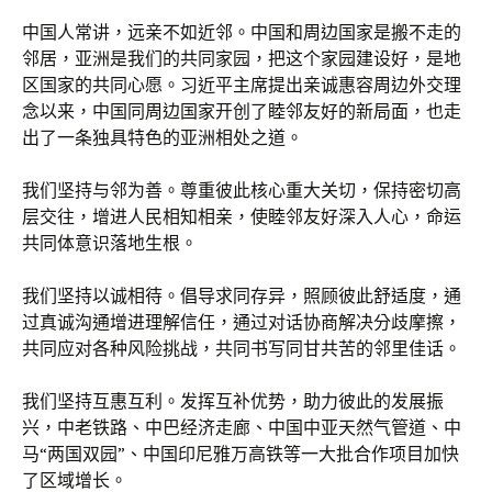
中国人常讲，远亲不如近邻。中国和周边国家是搬不走的
邻居，亚洲是我们的共同家园，把这个家园建设好，是地
区国家的共同心愿。习近平主席提出亲诚惠容周边外交理
念以来，中国同周边国家开创了睦邻友好的新局面，也走
出了一条独具特色的亚洲相处之道。
我们坚持与邻为善。尊重彼此核心重大关切，保持密切高
层交往，增进人民相知相亲，使睦邻友好深入人心，命运
共同体意识落地生根。
我们坚持以诚相待。倡导求同存异，照顾彼此舒适度，通
过真诚沟通增进理解信任，通过对话协商解决分歧摩擦，
共同应对各种风险挑战，共同书写同甘共苦的邻里佳话。
我们坚持互惠互利。发挥互补优势，助力彼此的发展振
兴，中老铁路、中巴经济走廊、中国中亚天然气管道、中
马“两国双园”、中国印尼雅万高铁等一大批合作项目加快
了区域增长。