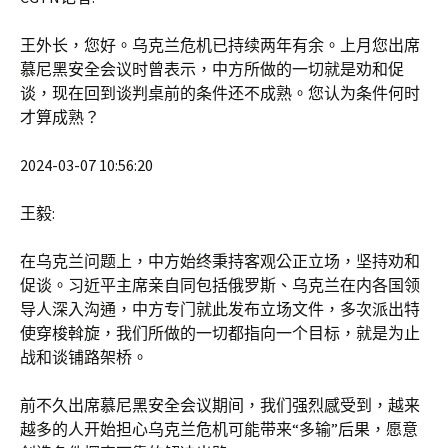
王外长，您好。乌克兰危机已持续两年有余。上月您出席
慕尼黑安全会议时曾表示，中方所做的一切就是劝和促
谈，现在回到谈判桌前的条件还不成熟。您认为条件何时
才算成熟？
2024-03-07 10:56:20
王毅:
在乌克兰问题上，中方始终秉持客观公正立场，坚持劝和
促谈。习近平主席亲自同包括俄罗斯、乌克兰在内各国领
导人深入沟通，中方专门就此发布立场文件，多次派出特
使穿梭斡旋，我们所做的一切都指向一个目标，就是为止
战和谈铺路架桥。
前不久出席慕尼黑安全会议期间，我们强烈感受到，越来
越多的人开始担心乌克兰危机可能带来“多输”后果，愿意