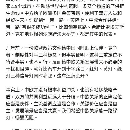
家219个城市，在动荡世界中构筑起一条安全畅通的产供链
生命线。中方给予欧洲多国免签待遇，便利了双方人员和
经贸往来。你提到“一带一路”，实际上，中欧合作共建“一
带一路”有很多成功例子，比如匈塞铁路、希腊比雷埃夫斯
港、克罗地亚佩列沙茨跨海大桥等，都是其中的代表。
几年前，一份欧盟政策文件给中国同时贴上伙伴、竞争
者、制度性对手三种标签，但事实证明，这种三重定位不
符合事实，也不可行，反而给中欧关系发展带来不必要的
干扰和阻碍。就好比汽车开到十字路口，红灯、黄灯、绿
灯三种信号灯同时亮起，这车还怎么开？
事实上，中欧并没有根本利益冲突，也没有地缘战略矛
盾，双方的共同利益远远大于分歧。中欧关系的正确定位
应当是伙伴，主流基调应当是合作，关键价值应当是自
主，发展前景应当是共赢。我们希望中欧关系能一路绿
灯，畅通无阻。