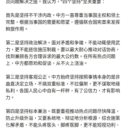
点问题解决之道。我认为，“四个坚持”至关重要：
首先是坚持不干涉内政。中方一直尊重当事国主权和领土
完整，根据当事国的需要和愿望，遵循联合国宪章来发挥
斡旋作用。
第二是坚持政治解决。面对矛盾和争端，不能动辄使用武
力，更不能迷信施压制裁。要以最大耐心推动对话协商，
找到兼顾各方合理诉求的最大公约数。在所有热点问题
上，中方都愿劝和促谈，从不火上浇油。
第三是坚持客观公正。中方始终坚持按照事情本身的是非
曲直决定立场，不搞双重标准，不拉偏架，更不谋取地缘
私利。各国人民心中自有一杆秤，有了公信力，才有影响
力。
第四是坚持标本兼治。既要重视推动热点问题尽快降温，
防止升级外溢，又要系统地、辩证地分析根源，综合施策
化解矛盾，不能头疼医头、脚疼医脚，更不能短视功利、