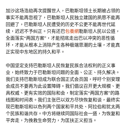
加沙这场浩劫再次提醒世人，巴勒斯坦领土长期被占领的
事实不能再忽视了，巴勒斯坦人民独立建国的夙愿不能再
回避了，巴勒斯坦人民遭受的历史不公更不能再世代延
续，迟迟不予纠正。只有还巴
包養網
勒斯坦人民以公道，
全面落实“两国方案”，才能彻底走出巴以冲突的恶性循
环，才能从根本上消除产生各种极端思潮的土壤，才能真
正实现中东地区的持久和平。
中国坚定支持巴勒斯坦人民恢复民族合法权利的正义事
业，始终致力于巴勒斯坦问题的全面、公正、持久解决。
我们支持巴勒斯坦成为联合国正式会员国，呼吁个别安理
会成员不要再为此设置障碍。我们倡议召开更大规模、更
具权威、更有实效的国际和会，制定落实“两国方案”的路
线图和时间表。我们主张巴以双方尽快恢复和谈，最终实
现巴勒斯坦和以色列两个国家和平共处、阿拉伯和犹太两
个民族和谐共存。中方将继续同国际社会一道，为恢复和
平奔走，为挽救生命努力，为匡扶正义担当。