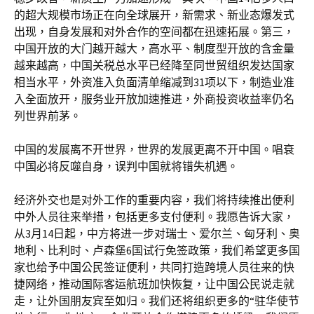
的超大规模市场正在向全球展开，新需求、新业态爆发式
出现，自身发展和对外合作的空间都在迅速拓展。第三，
中国开放的大门越开越大，高水平、制度型开放的含金量
越来越高，中国关税总水平已经降至同世贸组织发达国家
相当水平，外资准入负面清单缩减到31项以下，制造业准
入全面放开，服务业开放加速推进，外商投资收益率仍名
列世界前茅。
中国的发展离不开世界，世界的发展更离不开中国。唱衰
中国必将反噬自身，误判中国就将错失机遇。
经济外交也是对外工作的重要内容，我们将持续推出便利
中外人员往来举措，包括更多支付便利。我愿告诉大家，
从3月14日起，中方将进一步对瑞士、爱尔兰、匈牙利、奥
地利、比利时、卢森堡6国试行免签政策，我们希望更多国
家也给予中国公民签证便利，共同打造跨境人员往来的快
捷网络，推动国际客运航班加快恢复，让中国公民说走就
走，让外国朋友宾至如归。我们还将组织更多的“驻华使节