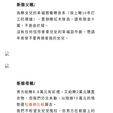
新娘父親
/
為瞭女兒的幸福預備瞭良多（搭上瞭20年打
工的積儲），
置辦瞭紅木傢具，還有現金十
萬，
不是由於錢。
沒有任何怙恃會拿兒女的幸福惡作劇，懇請
年夜傢不要再損害我的女兒。
新娘母親
/
男方給瞭8.8萬元有彩禮，又給瞭2萬元購置
衣物，但我們分文未動，以陪嫁10萬元的情
勢還
包養網比較
歸去。
我們不盼望女兒受冤枉，
但男方在褻服上的