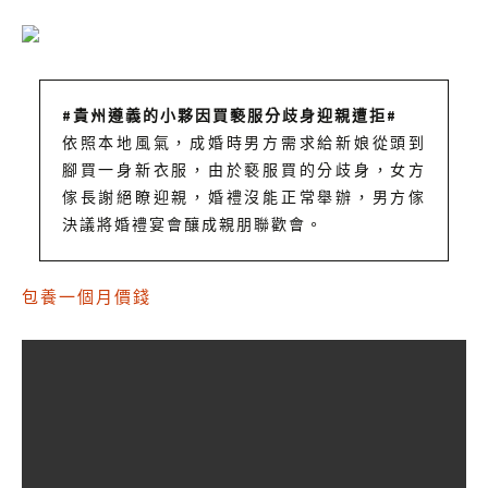
#貴州遵義的小夥因買褻服分歧身迎親遭拒#
依照本地風氣，成婚時男方需求給新娘從頭到
腳買一身新衣服，由於褻服買的分歧身，女方
傢長謝絕瞭迎親，婚禮沒能正常舉辦，男方傢
決議將婚禮宴會釀成親朋聯歡會。
包養一個月價錢