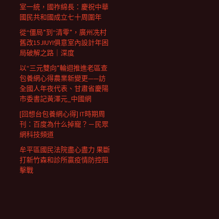
室一統，國祚綿長：慶祝中華
國民共和國成立七十周圍年
從“僵局”到“清零”，廣州冼村
舊改15JIUYI俱意室內設計年困
局破解之路｜深度
以“三元雙向”輪迴推進老區查
包養網心得農業新變更——訪
全國人年夜代表、甘肅省慶陽
市委書記黃澤元_中國網
[回想台包養網心得] IT時期周
刊：百度為什么掉寵？－民眾
網科技頻道
牟平區國民法院盡心盡力 果斷
打新竹森和診所贏疫情防控阻
擊戰