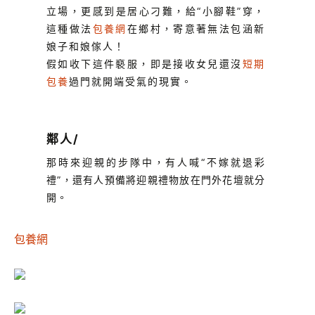
立場，更感到是居心刁難，給“小腳鞋”穿
，
這種做法
包養網
在鄉村，寄意著無法包涵新
娘子和娘傢人！
假如收
下這件褻服，即是接收女兒還沒
短期
包養
過門就開端受氣的現實。
鄰人
/
那時來迎親的步隊中，有人喊“不嫁就退彩
禮
”
，還有人預備將迎親禮物放在門外花壇就分
開。
包養網