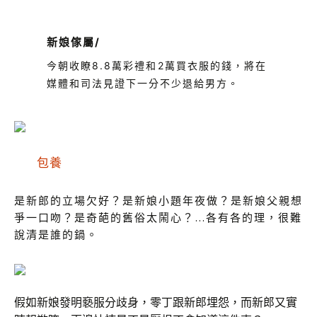
新娘傢屬
/
今朝收瞭8.8萬彩禮和2萬買衣服的錢，將在
媒體和司法見證下一分不少退給男方。
包養
是新郎的立場欠好？
是新娘小題年夜做？
是新娘父親想
爭一口吻？
是奇葩的舊俗太鬧心？
…
各有各的理，很難
說清是誰的鍋。
假如新娘發明褻服分歧身，零丁跟新郎埋怨，而新郎又實