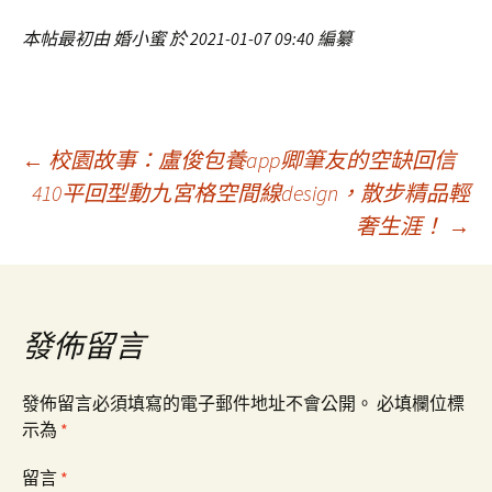
本帖最初由 婚小蜜 於 2021-01-07 09:40 編纂
文
←
校園故事：盧俊包養app卿筆友的空缺回信
410平回型動九宮格空間線design，散步精品輕
奢生涯！
→
章
導
發佈留言
覽
發佈留言必須填寫的電子郵件地址不會公開。
必填欄位標
示為
*
留言
*