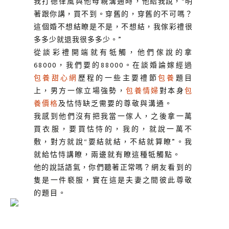
我打德律風與他母親溝通時，
他給我說，
“
明
著跟你講
，買不
到
。
穿舊的，穿
舊的
不可嗎
？
這個婚不想結瞭是不是，不想結，我傢彩禮很
多多少就退我很多多少。”
從談彩禮開端就有牴觸，他們傢說的拿
68000，我們要的88000。
在
談
婚論
嫁經過
包養甜心網
歷程
的一些主要禮節
包養
題目
上，男方一傢立場強勢，
包養情婦
對本身
包
養價格
及怙恃
缺乏需要的尊敬與溝通。
我感到他們沒有把我當一傢人，之後拿一萬
買衣服，要買怙恃的，我的，就說一萬不
敷，對方就說“要結就結，不結就算瞭
”
。我
就給怙恃講瞭，兩邊就有瞭這種牴觸點。
他
的說
話
語氣，你們聽著正常嗎？
網友看到的
隻是一件褻服
，實在這是夫妻之間彼此尊敬
的題目。