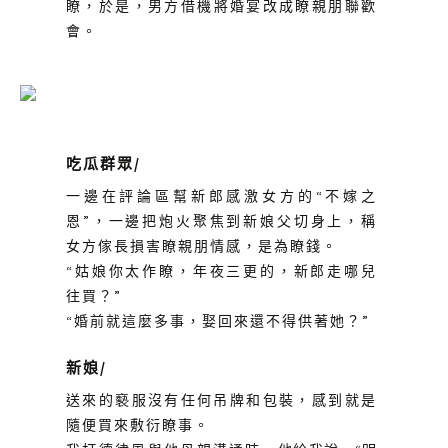
瞭
，於是，男方借機將婚宴改成瞭親朋聯歡
會。
吃瓜群眾
/
一邊在評論區幫新郎感激女方的“不嫁之
恩
”
，一邊把炮火聚焦到新娘父切身上，稱
女方傢長損害瞭親朋情感，是為瞭錢。
“姑娘你太作瞭，年夜三更的，新郎走哪兒
往買？”
“婚前就這麼多事，娶回來還不得供著她？”
新娘
/
送來的褻服沒有任何吊牌和包裝，感到就是
隨便買來敷衍瞭事。