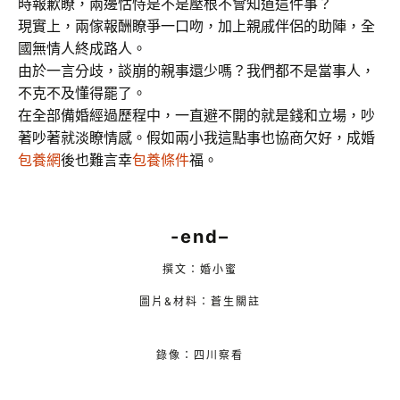
時報歉瞭，兩邊怙恃是不是壓根不會知道這件事？
現實上，兩傢報酬瞭爭一口吻，加上親戚伴侶的助陣，全
國無情人終成路人。
由於一言分歧，談崩的親事還少嗎？我們都不是當事人，
不克不及懂得罷了。
在全部備婚經過歷程中，一直避不開的就是錢和立場，吵
著吵著就淡瞭情感。假如兩小我這點事也協商欠好，成婚
包養網
後也難言幸
包養條件
福。
-end
–
撰文：婚小蜜
圖片&材料：蒼生關註
錄像：四川察看