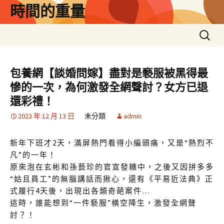
跳
時間的重量
至
主
搜
要
尋
內
關
容
鍵
包養網【談婚問嫁】盡對是褻服被黑得最
字:
慘的一次，為何激發全網聲討？女方已退
還彩禮！
2023 年 12 月 13 日
未分類
admin
新年下班才2天，滿屏熱門看得小編頭痛，又是“熱烈不
凡”的一年！
原來泡在玄彬和孫藝珍的官宣發糖中，之後又因拼多多
“姑且員工”的無腦講話而揪心，還有《平易近法典》正
式履行4天後，出現出各類奇葩案件…
這時，誰能想到“一件褻服
”
橫空降生，激發全網聲
討？！