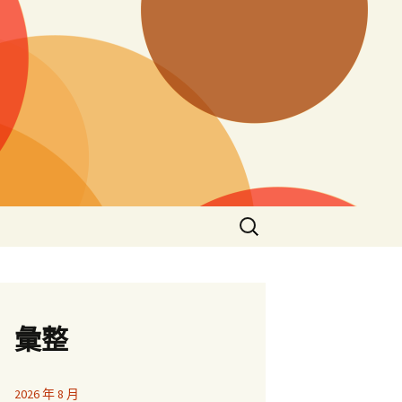
搜
尋
關
鍵
字:
彙整
2026 年 8 月