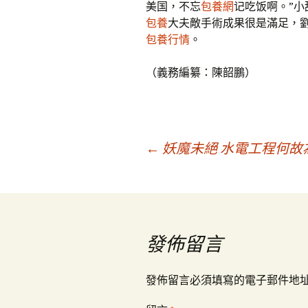
美国，不忘
包養網
记吃饭啊。”
包養
大夫敵手術成果很是滿足，
包養行情
。
（義務編纂：陳韶鵬）
文
←
妖魔未絕 水電工程何故
章
導
發佈留言
覽
發佈留言必須填寫的電子郵件地