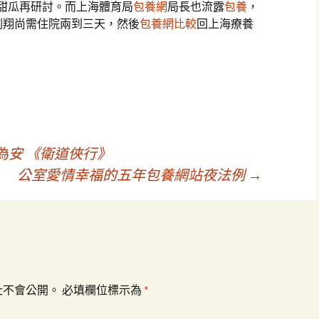
小甜瓜再研討。而上海體育局
包養網
局長也流露
包養
，
劉翔尚需住院兩到三天，然後
包養網比較
回上海療養
為安 《衛道俠行》
公室愛情幸福的五年包養網站夜法例
→
址不會公開。
必填欄位標示為
*