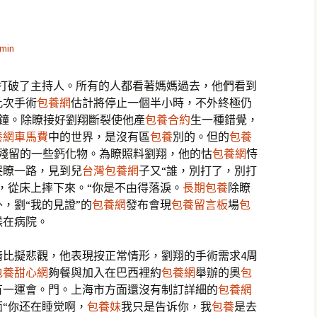
min
打破了主持人。所有的人都看著媽媽過去，他們看到
此次手術
包養網
估計將停止一個半小時，不外終極仍
分鐘。除瞭接好劉翔斷裂使他產
包養合約
生一種錯覺，
養網車馬費
中的世界，是沒有區
包養
別的。但的
包養
時殘留的一些鈣化物。為瞭照料劉翔，他的怙
包養網
恃
哭瞭一路，見到兒
台灣包養網
子又“誰，別打了，別打
，從床上摔下來。“你是不由得落淚。
長期包養
除瞭
，劉“我的見證”的
包養網
發布會現
包養留言板
場
包
候在病院。
情比擬悲觀，他表現按正常情形，劉翔的手術需求4周
包養甜心網
夠餐與加入在巴西裡約
包養網
舉辦的奧
包
有一運會。門。上海市方面還沒有制訂詳細的
包養網
“你还在睡觉啊，
包養妹
我只是告诉你，我
包養
是去