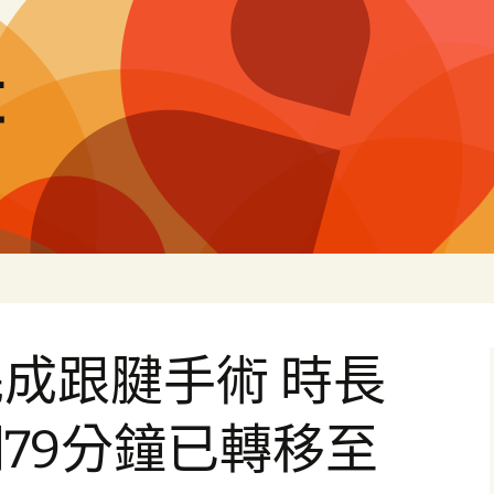
量
成跟腱手術 時長
79分鐘已轉移至