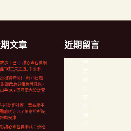
近期文章
近期留言
尚
故事｜巴西“甜心查包養網
龍”的工夫之道_中國網
無
房租賃條例》9月15日起
留
 對魔改房群租房等亂象，
言
出手JIUYI俱意室內設計管
可
熱夕陽”照社區！華商學子
供
醫聰明守JIUYI俱意診所設
顯
銀齡安康
示
彰甜心查包養網武：沙地