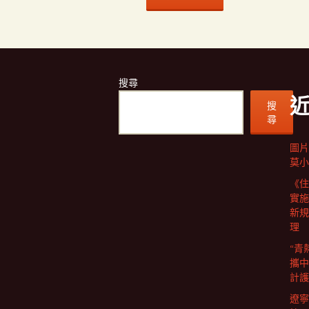
搜尋
搜
尋
圖片
莫小
《住
實施
新規
理
“青
攜中
計護
遼寧