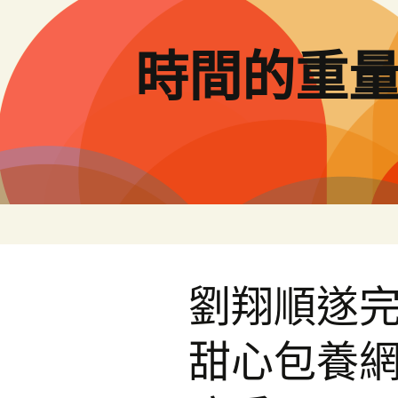
跳
至
主
時間的重
要
內
容
劉翔順遂完
甜心包養網