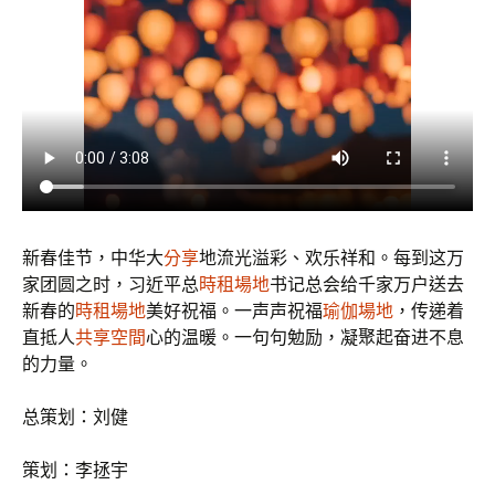
新春佳节，中华大
分享
地流光溢彩、欢乐祥和。每到这万
家团圆之时，习近平总
時租場地
书记总会给千家万户送去
新春的
時租場地
美好祝福。一声声祝福
瑜伽場地
，传递着
直抵人
共享空間
心的温暖。一句句勉励，凝聚起奋进不息
的力量。
总策划：刘健
策划：李拯宇