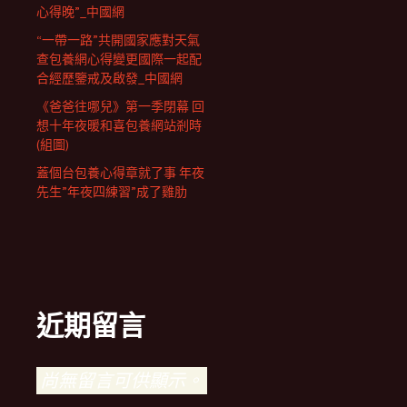
心得晚”_中國網
“一帶一路”共開國家應對天氣
查包養網心得變更國際一起配
合經歷鑒戒及啟發_中國網
《爸爸往哪兒》第一季閉幕 回
想十年夜暖和喜包養網站剎時
(組圖)
蓋個台包養心得章就了事 年夜
先生”年夜四練習”成了雞肋
近期留言
尚無留言可供顯示。