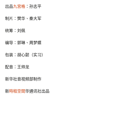
出品
九宮格
：孙志平
制片：樊华、秦大军
统筹：刘佩
编导：郭琳、周梦蝶
包装：胡心懿（实习）
配音：王帅龙
新华社音视频部制作
新
時租空間
华通讯社出品