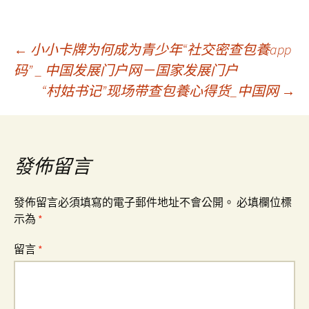
文
←
小小卡牌为何成为青少年“社交密查包養app
码” _ 中国发展门户网－国家发展门户
“村姑书记”现场带查包養心得货_中国网
→
章
導
發佈留言
覽
發佈留言必須填寫的電子郵件地址不會公開。
必填欄位標
示為
*
留言
*