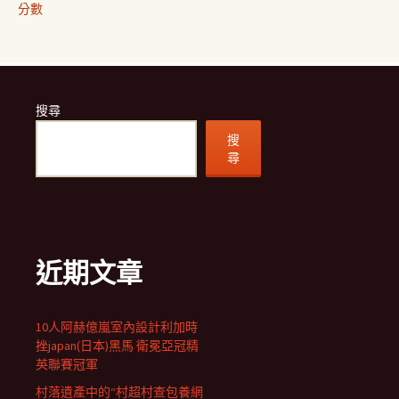
分數
搜尋
搜
尋
近期文章
10人阿赫億嵐室內設計利加時
挫japan(日本)黑馬 衛冕亞冠精
英聯賽冠軍
村落遺產中的“村超村查包養網