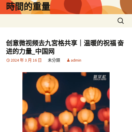
跳
時間的重量
至
主
搜
要
尋
內
關
容
鍵
创意微视频去九宮格共享｜温暖的祝福 奋
字:
进的力量_中国网
2024 年 3 月 16 日
未分類
admin