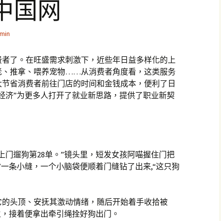
中国网
min
费者了。在旺盛需求刺激下，近些年日益多样化的上
老、推拿、喂养宠物……从消费者角度看，这类服务
大节省消费者前往门店的时间和金钱成本，便利了日
经济”为更多人打开了就业新思路，提供了职业新契
上门遛狗第28单。”镜头里，短发女孩阿喵握住门把
”一条小缝，一个小脑袋便顺着门缝钻了出来,“这只狗
它的头顶、安抚其激动情绪，随后开始着手收拾被
生，接着便拿出牵引绳拴好狗出门。