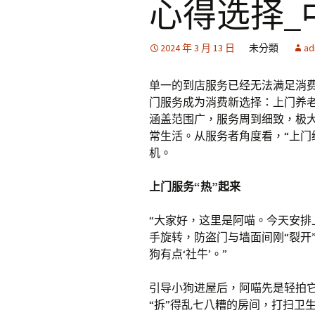
心得选择_
2024 年 3 月 13 日
未分類
ad
单一的到店服务已经无法满足消
门服务成为消费新选择：上门养
涵盖范围广，服务周到细致，极
常生活。从服务者角度看，“上门
机。
上门服务“热”起来
“大家好，这里是阿喵。今天安排
手旋转，防盗门与墙面间刚“裂开
狗有点‘社牛’。”
引导小狗进屋后，阿喵先是轻拍
“拆”得乱七八糟的房间，打扫卫