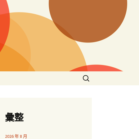
搜
尋
關
鍵
字:
彙整
2026 年 8 月