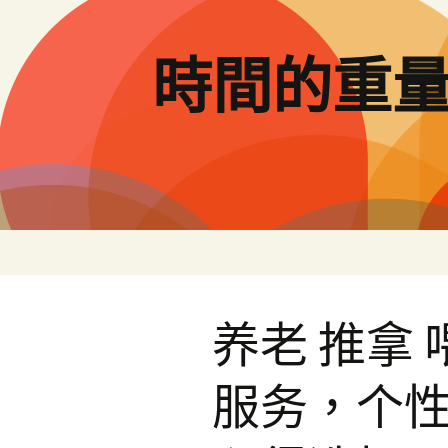
跳
至
主
時間的重
要
內
容
养老 推拿
服务，个