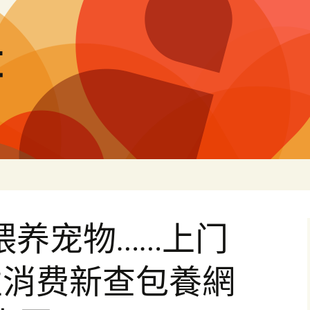
量
 喂养宠物……上门
性消费新查包養網