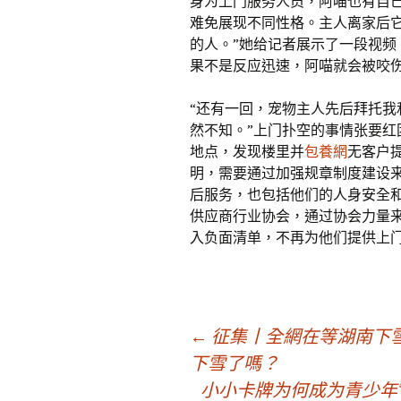
身为上门服务人员，阿喵也有自
难免展现不同性格。主人离家后
的人。”她给记者展示了一段视
果不是反应迅速，阿喵就会被咬
“还有一回，宠物主人先后拜托
然不知。”上门扑空的事情张要
地点，发现楼里并
包養網
无客户
明，需要通过加强规章制度建设
后服务，也包括他们的人身安全和
供应商行业协会，通过协会力量
入负面清单，不再为他们提供上门
文
←
征集丨全網在等湖南下雪
下雪了嗎？
小小卡牌为何成为青少年“