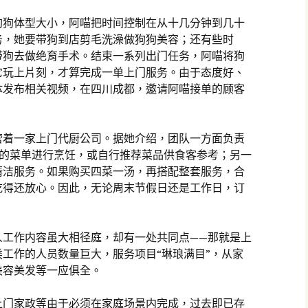
狗狗体型大小，阿喵把时间控制在从十几分钟到几十
务，她要带狗到店剪毛洗澡做狗狗美容；还有些时
带狗去做绝育手术。结束一系列出门任务，阿喵将狗
它玩上片刻，才算完成一单上门服务。由于态度好、
体发布相关视频，在四川成都，邀请阿喵接单的顾客
营着一家上门代厨公司。据她介绍，团队一方面负责
供的菜单进行烹饪，或自行推荐菜品供食客参考；另一
清洁服务。如果购买四菜一汤，再搭配整套服务，合
吃得还放心。因此，无论周末节假日还是工作日，订
人工作内容虽大相径庭，却有一处共同点——那就是上
工作的人员数量巨大，服务项目“琳琅满目”，从家
美容美发等一应俱全。
上门家政等由于必须在家庭场景内完成，过去即已存