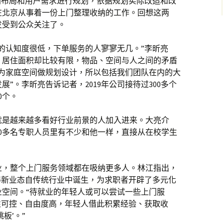
间布局和用户需求进行规划，依据规划实际改造和改
在北京从事着一份上门整理收纳的工作。回想这两
发受到公众关注了。
的认知度很低，下单服务的人寥寥无几。”李昕亮
，居住面积却比较有限，物品、空间与人之间的矛盾
师为家庭空间做规划设计，所以包括我们团队在内的大
”。李昕亮告诉记者，2019年公司接待过300多个
0个。
就是越来越多看好行业前景的人加入进来。大亮介
0多名专职人员里有不少和他一样，直接从在校学生
业，整个上门服务领域都在吸纳更多人。林江指出，
得新业态自传统行业中诞生，为求职者开辟了多元化
业空间。“待就业的年轻人或可以尝试一些上门服
性可控、自由度高，年轻人借此积累经验、获取收
板’。”