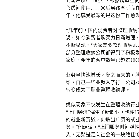
到客户家中“踩点”，根据房屋空
善房间使用……90后男孩李昕亮
年，他感受最深的是这份工作愈
“几年前，国内消费者对整理收纳
说。如今消费者购买力日渐增强
不断显现，“大家需要整理收纳
部分整理收纳公司都得到了积极发展
家庭，今年的客户数量已超过100
业务量快速增长，随之而来的，
绍，自己一毕业就入了行，公司3
转变成为了职业整理收纳师。
类似现象不仅发生在整理收纳行
“上门经济”催生了新职业，也使
的就业新赛道，创造出广阔的就
务。”他建议，“上门服务时间弹
入，无疑是走向社会的一块绝佳‘跳