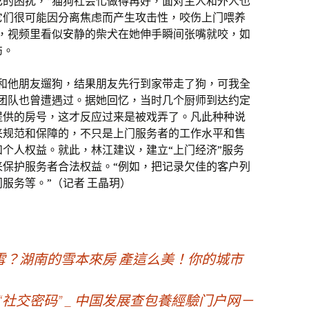
己的困扰，“猫狗社会化做得再好，面对主人和外人也
它们很可能因分离焦虑而产生攻击性，咬伤上门喂养
频，视频里看似安静的柴犬在她伸手瞬间张嘴就咬，如
伤。
我和他朋友遛狗，结果朋友先行到家带走了狗，可我全
红团队也曾遭遇过。据她回忆，当时几个厨师到达约定
提供的房号，这才反应过来是被戏弄了。凡此种种说
来规范和保障的，不只是上门服务者的工作水平和售
个人权益。就此，林江建议，建立“上门经济”服务
来保护服务者合法权益。“例如，把记录欠佳的客户列
服务等。”（记者 王晶玥）
？湖南的雪本來房 產這么美！你的城市
社交密码” _ 中国发展查包養經驗门户网－