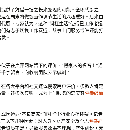
则提供了凭借一技之长来变现的可能。全职代厨之
只是在周末将做饭当作调节生活的兴趣爱好。后来由
代厨。专家认为，这种“斜杠生活”使得已工作者运
他们有志于切换工作赛道，从事上门服务或许还能打
启发。
伙子在点评网站留下的评价，“搬家人的福音！”还
下千字留言，向收纳团队表示感谢。
。在各大平台和社交媒体搜索用户评价，多数人肯定
质量，还多次复购，成为上门服务的忠实客
包養網價
或因遭遇“不良商家”而对整个行业心存怀疑。记者
源于以下几种因素：对人身、财产安全及个人
包養網
务者资质不足，导致服务效果不理想；产生纠纷，无