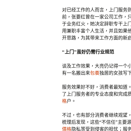
对已经工作的人而言，上门服务
前，张要红曾在一家公司工作，
于业务红火，她决定辞职专干上门
用兼职丰富个人生活，并且如果
开思路，为其带来工作方面的新
“上门”虽好仍需行业规范
谈及工作效果，大亮仍记得一个小
有一名搬出来
包養
独居的女孩写
服务效果好不好，消费者最知道
了上门服务者的专业态度和完成
格
户。
不过，也有部分消费者继续观望，
梳理后发现，这些“不信任”主要
價格
隐私等受到侵害的担忧；服