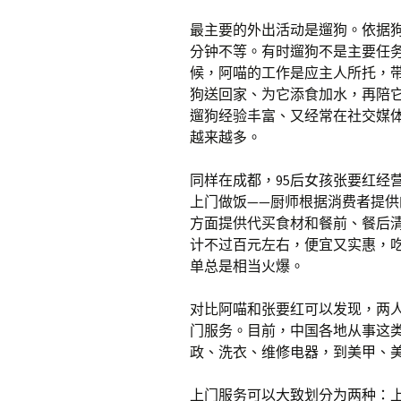
最主要的外出活动是遛狗。依据
分钟不等。有时遛狗不是主要任
候，阿喵的工作是应主人所托，
狗送回家、为它添食加水，再陪
遛狗经验丰富、又经常在社交媒
越来越多。
同样在成都，95后女孩张要红经
上门做饭——厨师根据消费者提
方面提供代买食材和餐前、餐后
计不过百元左右，便宜又实惠，
单总是相当火爆。
对比阿喵和张要红可以发现，两
门服务。目前，中国各地从事这类
政、洗衣、维修电器，到美甲、
上门服务可以大致划分为两种：