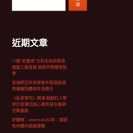
尋
近期文章
17歲“老靈魂”文科生鉆研南音
億嵐工廠直營 揣摩宗教體悟哲
學
青海師范年夜學發布智達躲語
秀傳醫院體檢年夜模子
《私家第宅》開演 戲劇紅人聚
齊打造潮范甜心寶貝喜包養網
兒舞臺劇
許耀楠：american250年：國家
性命體的超級實驗