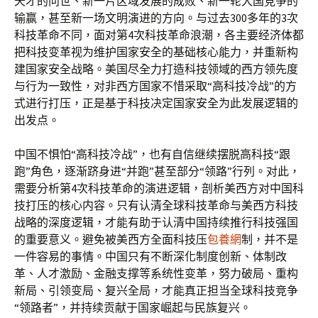
天才的问世、新一片区域发展的成败、新一轮大国竞争的
输赢，甚至新一场文明演进的方向。与过去300多年的3次
科技革命不同，面对第4次科技革命浪潮，各主要经济体都
把科技变革视为维护国家安全的基础核心能力，并重新构
建国家安全战略。美国尽全力打造科技领域的西方领先度
与行为一致性，对非西方国家不惜采取“高科技冷战”的方
式进行打压，正是基于科技决定国家安全为此发展逻辑的
出发点。
中国不惧怕“高科技冷战”，也有自信继续摆脱高科技“跟
跑”角色，逐渐跻身进“并跑”甚至部分“领路”行列。对此，
需要分析第4次科技革命的演进逻辑，剖析美西方对中国科
技打压的核心内容。只有认清全球科技革命与美西方科技
战略的深度逻辑，才能有助于认清中国持续推行科技强国
的重要意义。避免被美西方全面科技压
包養網
制，并不是
一件容易的事情。中国只有不断深化制度创新、体制改
革、人才激励、金融支撑等系统性变革，努力破局、重构
新局、引领变局、复兴全局，才能真正担当全球科技竞争
“领路者”，并持续贡献于国家崛起与民族复兴。