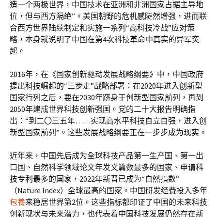
造一个两极世界，中国技术在亚洲和非洲国家占据主导地
位，但与西方隔绝”。美国朝野的危机感陡然增强，进而联
合西方世界陆续制定和实施一系列“高科技冷战”应对策
略，本身就说明了中国在第4次科技革命中真实的异军突
起。
2016年，在《国家创新驱动发展战略纲要》中，中国政府
提出科技崛起的“三步走”战略部署：在2020年进入创新型
国家行列之后，要在2030年跻身于创新型国家前列，再到
2050年建成世界科技创新强国。党的二十大报告明确指
出：“到二〇三五年……实现高水平科技自立自强，进入创
新型国家前列”。这些发展战略纲要正在一步步成为现实。
近年来，中国先后成为全球科技产品第一生产国、第一出
口国、自然科学领域论文年发文篇数最多的国家、申请科
技专利最多的国家，2022年新晋已成为“自然指数”
（Nature Index）全球最高的国家。中国研发经费投入多年
包養
来稳居世界第2位。这些指标都印证了中国的未来科技
创新现状与未来潜力，也代表着中国科技发展仍然存在新