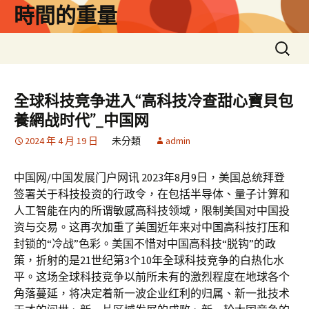
跳
時間的重量
至
主
搜
要
尋
內
關
容
鍵
全球科技竞争进入“高科技冷查甜心寶貝包
字:
養網战时代”_中国网
2024 年 4 月 19 日
未分類
admin
中国网/中国发展门户网讯 2023年8月9日，美国总统拜登
签署关于科技投资的行政令，在包括半导体、量子计算和
人工智能在内的所谓敏感高科技领域，限制美国对中国投
资与交易。这再次加重了美国近年来对中国高科技打压和
封锁的“冷战”色彩。美国不惜对中国高科技“脱钩”的政
策，折射的是21世纪第3个10年全球科技竞争的白热化水
平。这场全球科技竞争以前所未有的激烈程度在地球各个
角落蔓延，将决定着新一波企业红利的归属、新一批技术