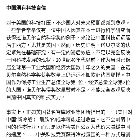
中国须有科技自信
对于美国的科技打压，不少国人对未来预期都感到悲观。
一些学者常举仅有一位中国人因其在本土进行科学研究而
获得过诺贝尔自然科学奖的例子，来论证中国科技远远落
后于西方，尤其是美国。然而，历史证明，诺贝尔奖的认
定聚焦在基础研究，有一定的滞后效应，不足以完全反映
一国科技发展的现状。20世纪40年代以前，作为当时已稳
居全球第一工业大国和经济大国数十年之久的美国，在诺
贝尔自然科学奖获奖数量上仍远远不如欧洲诸国那样。中
国作为保持工业生产总值全球第1位、经济总量全球第2位
的大国，诺贝尔奖得奖数量暂时不足，不能完全客观反映
目前中国真实的科技实力。
事实上，正如美国著名智库欧亚集团所指出的，“（美国对
中国‘新冷战’）‘脱钩’的成本可能超过收益。它不会削弱中
国的科技行业，而只是以伤害美国公司为代价来减缓中国
的速度。……中美科技竞赛获得冷战氛围的一种方式是创