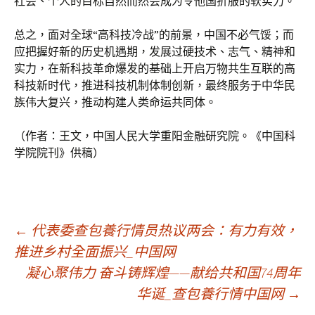
社会、个人的目标自然而然会成为令他国折服的软实力。
总之，面对全球“高科技冷战”的前景，中国不必气馁；而
应把握好新的历史机遇期，发展过硬技术、志气、精神和
实力，在新科技革命爆发的基础上开启万物共生互联的高
科技新时代，推进科技机制体制创新，最终服务于中华民
族伟大复兴，推动构建人类命运共同体。
（作者：王文，中国人民大学重阳金融研究院。《中国科
学院院刊》供稿）
文
←
代表委查包養行情员热议两会：有力有效，
推进乡村全面振兴_中国网
凝心聚伟力 奋斗铸辉煌——献给共和国74周年
章
华诞_查包養行情中国网
→