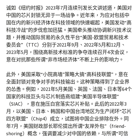
诚如《纽约时报》2023年7月连续刊发长文讲述道，美国对
中国的芯片封锁无异于一场战争。近年来，为应对包括中
国在内的新兴经济体在科技领域的快速崛起，美国发动“高
科技冷战”的步伐愈加迅猛。美国牵头推动协调新兴技术议
题，并推动国际贸易的永久性平台“美国-欧盟贸易和技术
委员会”（TTC）分别于2021年9月、2022年5月和12月、
2023年5月，围绕高新技术标准的争夺连续召开4次会议，
意在对抗那些所谓“非市场经济体”不断上升的影响力。
此外，美国采取“小院高墙”策略大搞“高科技联盟”，意在
全面封锁对竞争对手的科技输出。这种策略得到了企业界
的怂恿。例如，2021年5月美国、英国、法国、日本等64个
国家的科技巨头与芯片制造商组建“美国半导体联盟”
（SIAC），意在施压白宫落实芯片补贴。此后的2022年3
月，以美国、日本、韩国和中国台湾地区为生产闭环“芯片
四方联盟”（Chip4）成立，试图将中国企业排除在外。同
年7月，美国财政部长耶伦提出所谓“友岸外包”（friend-
shoring）概念，强调要减少对中国的依赖，与所谓“可信