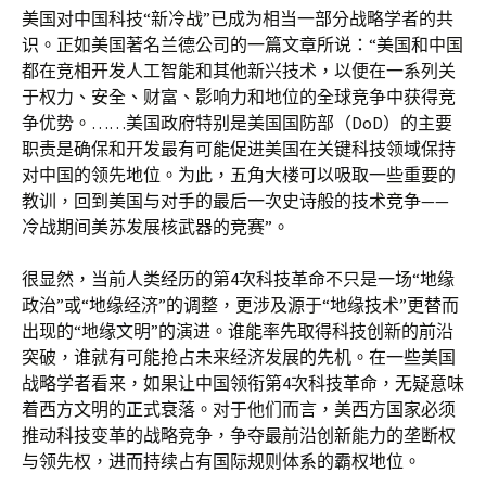
美国对中国科技“新冷战”已成为相当一部分战略学者的共
识。正如美国著名兰德公司的一篇文章所说：“美国和中国
都在竞相开发人工智能和其他新兴技术，以便在一系列关
于权力、安全、财富、影响力和地位的全球竞争中获得竞
争优势。……美国政府特别是美国国防部（DoD）的主要
职责是确保和开发最有可能促进美国在关键科技领域保持
对中国的领先地位。为此，五角大楼可以吸取一些重要的
教训，回到美国与对手的最后一次史诗般的技术竞争——
冷战期间美苏发展核武器的竞赛”。
很显然，当前人类经历的第4次科技革命不只是一场“地缘
政治”或“地缘经济”的调整，更涉及源于“地缘技术”更替而
出现的“地缘文明”的演进。谁能率先取得科技创新的前沿
突破，谁就有可能抢占未来经济发展的先机。在一些美国
战略学者看来，如果让中国领衔第4次科技革命，无疑意味
着西方文明的正式衰落。对于他们而言，美西方国家必须
推动科技变革的战略竞争，争夺最前沿创新能力的垄断权
与领先权，进而持续占有国际规则体系的霸权地位。