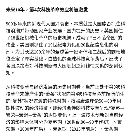
未来10年，第4次科技革命效应将被激发
500多年来的近现代大国兴衰史，本质就是大国能否抓住科
技浪潮并带动国家产业发展、国力提升的历史。英国抓住
了18世纪机械化革命的历史机遇，成就了“日不落帝国”的
伟业。美国则抓住了19世纪电力化和20世纪信息化的浪
潮，为其长达100余年的全球第一经济体和二战后的霸权地
位奠定了厚实基础。白热化的全球科技竞争背后，反映了
各国决策者对科技创新与大国崛起之间线性关系的深刻认
知。
从科技变革与经济发展的历史周期看，当前正处于第3次科
技革命末端产生的“萧条”状况向第4次科技革命前端所萌生
的“复苏”状况过渡的特殊时期。按照康波理论50—60年周
期性波动的经济特征，即经济会伴随科技变革呈现“复苏—
繁荣—衰退—萧条”的周期变化，上一波技术创新对当前经
济的影响大体可分为复苏期（20世纪80—90年代初）、繁
荣期（2000年前后）、衰退期（2015年前后）、萧条期