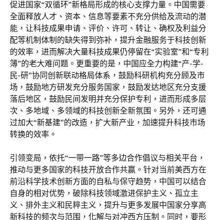
促进国家“双循环”新格局形成的核心支撑力量。中国需要
全面释放人才、资本、信息等要素不充分供给及流动的潜
能，让科技成果申请、评价、许可、转让、确权及利益分
配等机制体制的缺失得到弥补，提升金融服务于科技创新
的效率，进而解决大量科技成果仍停留在“实验室”和“专利
簿”的老大难问题。更重要的是，中国应全力构建“产-学-
民-研”协同创新联动格局体系，鼓励科研机构充分顾及市
场，鼓励地方研发充分服务国家，鼓励发达地区充分支援
落后地区，鼓励民间发明并充分保护专利，进而形成多层
次、多地域、多领域的科技创新全新氛围。另外，还可通
过加大“新基建”的改造，扩大新产业，加速提升科技市场
转换的效率。
引领变局，依托“一带一路”等多边合作倡议与相关平台，
推动与更多国家的科技开放合作共赢。针对当前美西方在
前沿科学技术创新方面的自私与保守趋势，中国可以结合
自身的相对优势，破除科技领域激进保护主义、孤立主
义、排外主义和民粹主义，提升与更多发展中国家分享高
新科技的频次与范围，化解与对冲西方压制。同时，要形