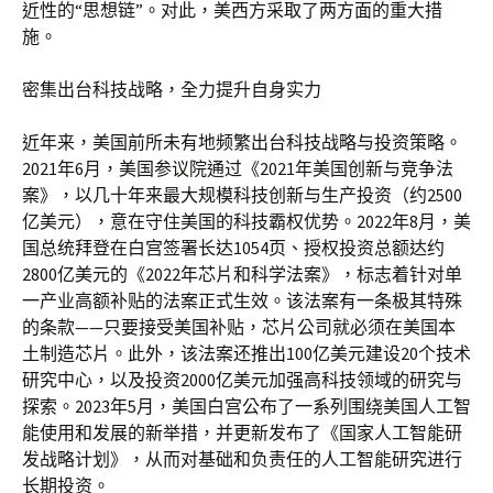
近性的“思想链”。对此，美西方采取了两方面的重大措
施。
密集出台科技战略，全力提升自身实力
近年来，美国前所未有地频繁出台科技战略与投资策略。
2021年6月，美国参议院通过《2021年美国创新与竞争法
案》，以几十年来最大规模科技创新与生产投资（约2500
亿美元），意在守住美国的科技霸权优势。2022年8月，美
国总统拜登在白宫签署长达1054页、授权投资总额达约
2800亿美元的《2022年芯片和科学法案》，标志着针对单
一产业高额补贴的法案正式生效。该法案有一条极其特殊
的条款——只要接受美国补贴，芯片公司就必须在美国本
土制造芯片。此外，该法案还推出100亿美元建设20个技术
研究中心，以及投资2000亿美元加强高科技领域的研究与
探索。2023年5月，美国白宫公布了一系列围绕美国人工智
能使用和发展的新举措，并更新发布了《国家人工智能研
发战略计划》，从而对基础和负责任的人工智能研究进行
长期投资。