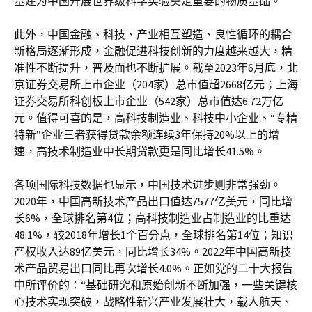
基建为中国开展世界级科学实验奠定重要的物质基础。
此外，中国金融、科技、产业相互塑造、良性循环的耦合
新格局逐渐形成，金融促进科技创新的力度越来越大，精
准性不断提升，普及面也不断扩展。截至2023年6月底，北
京证券交易所上市企业（204家）总市值超2668亿元；上海
证券交易所科创板上市企业（542家）总市值达6.72万亿
元。值得可喜的是，高科技制造业、科技中小企业、“专精
特新”企业三者获得贷款余额连续3年保持20%以上的增
速，高技术制造业中长期贷款更是同比增长41.5%。
各项国际科技数据也显示，中国技术进步则非常强劲。
2020年，中国高新技术产品出口值达7577亿美元，同比增
长6%，全球排名第4位；高科技制造业占制造业的比重达
48.1%，较2018年增长1个百分点，全球排名第14位；知识
产权收入达89亿美元，同比增长34%。2022年中国高新技
术产品贸易出口同比再次增长4.0%。正如党的二十大报告
中所评价的：“基础研究和原始创新不断加强，一些关键核
心技术实现突破，战略性新兴产业发展壮大，载人航天、