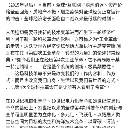
（2015年以后）。当前，全球“互联网+”浪潮消退、资产价
格全面回落、房地产不振，加之疫情对全球经贸正常运行
的冲击，全球经济增长面临自二战以来最低迷的时刻。
人类迫切需要寻找新的技术变革进而产生下一轮经济红
利。对于新一轮科技革命的影响，亦可称之为“工业革命”
的走势，达沃斯世界经济论坛创始人兼执行主席克劳斯·施
瓦布在其《第四次工业革命：转型的力量》的论述非常经
典，“如今我们正在经历第4次工业革命，它不再局限于某
一特定领域。……它是整个系统的创新，极具颠覆性。
……这场科技革命不只是改变我们的工作内容和工作方
式，而且也改变我们自身、生活以及我们看世界的方式。
……第4次全球科技革命正是让所有人看到了希望”。
在18世纪机械化革命、19世纪电力化革命和20世纪信息化
革命的基础上，21世纪以来的全球第4次科技革命的创新与
变革程度明显更为立体化、多元化、飞跃化。以拓展人类
生存空间为目标的太空和海洋技术变革，以零碳、清洁、