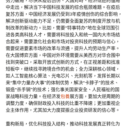
努力破局，尽快从疫后创伤、大国对峙、经济低迷的僵局
中走出，解决当下中国科技发展的综合瓶颈难题。在疫后
复苏方面，中国经济发展仍受到3年疫情创伤的综合影响，
解决创新驱动能力不足，仍需要全面复苏的制度开放与机
制改革的新动力。比如，需要“特事特办”地在全球范围引
进各类高科技人才，需要将科技投入和统一国内大市场结
合起来，需要激化社会和市场对投资科技的预期与信心，
需要促进要素市场的改革与流通，提升人均劳动生产率。
在大国博弈方面，中国对外环境需要从美西方对华合围中
找到突破口，采取开放式创新的方式，在正视差距和找准
短板中，继续找寻跨境合作的机会；全力深耕核心领域，
如人工智能核心算法、光电芯片、光刻机等，发挥长期以
来“集中力量办大事”的体制优势，解决“卡脖子”的技术、
锻造“杀手锏”的技术；强化事关国家安全、人民福祉的国
家战略科技力量。在经济发
包養
展方面，要加大逆周期的
调整力度，确保财政投入科技的比重不降速；更加重视企
业主体作用，尤其加大力度提振企业投资研发的信心等。
重构新局，优化科技投入结构，推动科技发展真正转化为