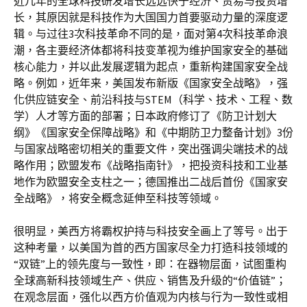
近几年的全球科技研发增长远远快于经济、贸易与投资增
长，其原因就是科技作为大国国力首要驱动力量的深度逻
辑。与过往3次科技革命不同的是，面对第4次科技革命浪
潮，各主要经济体都将科技变革视为维护国家安全的基础
核心能力，并以此发展逻辑为起点，重新构建国家安全战
略。例如，近年来，美国发布新版《国家安全战略》，强
化供应链安全、前沿科技与STEM（科学、技术、工程、数
学）人才等方面的部署；日本政府修订了《防卫计划大
纲》《国家安全保障战略》和《中期防卫力整备计划》3份
与国家战略密切相关的重要文件，突出强调尖端技术的战
略作用；欧盟发布《战略指南针》，把投资科技和工业基
地作为欧盟安全支柱之一；德国推出二战后首份《国家安
全战略》，将安全概念延伸至科技等领域。
很明显，美西方将霸权护持与科技安全画上了等号。出于
这种考量，以美国为首的西方国家尽全力打造科技领域的
“双链”上的领先度与一致性，即：在器物层面，试图重构
全球高新科技领域生产、供应、销售及升级的“价值链”；
在观念层面，强化以西方价值观为内核与行为一致性或相