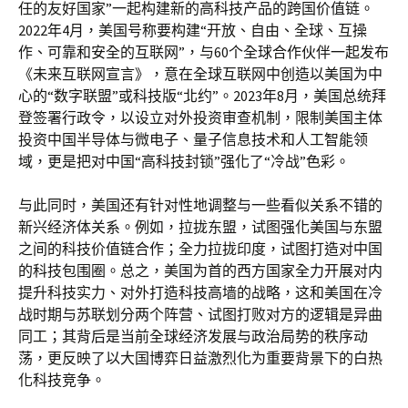
任的友好国家”一起构建新的高科技产品的跨国价值链。
2022年4月，美国号称要构建“开放、自由、全球、互操
作、可靠和安全的互联网”，与60个全球合作伙伴一起发布
《未来互联网宣言》，意在全球互联网中创造以美国为中
心的“数字联盟”或科技版“北约”。2023年8月，美国总统拜
登签署行政令，以设立对外投资审查机制，限制美国主体
投资中国半导体与微电子、量子信息技术和人工智能领
域，更是把对中国“高科技封锁”强化了“冷战”色彩。
与此同时，美国还有针对性地调整与一些看似关系不错的
新兴经济体关系。例如，拉拢东盟，试图强化美国与东盟
之间的科技价值链合作；全力拉拢印度，试图打造对中国
的科技包围圈。总之，美国为首的西方国家全力开展对内
提升科技实力、对外打造科技高墙的战略，这和美国在冷
战时期与苏联划分两个阵营、试图打败对方的逻辑是异曲
同工；其背后是当前全球经济发展与政治局势的秩序动
荡，更反映了以大国博弈日益激烈化为重要背景下的白热
化科技竞争。