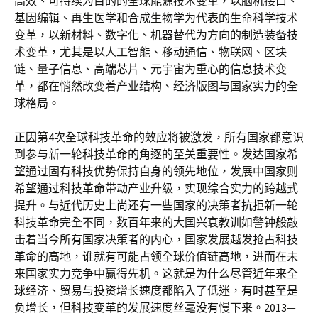
高效、可持续为目的的全球能源技术变革，以脑机接口、
基因编辑、再生医学和合成生物学为代表的生命科学技术
变革，以新材料、数字化、机器替代为方向的制造装备技
术变革，尤其是以人工智能、移动通信、物联网、区块
链、量子信息、高端芯片、元宇宙为重心的信息技术变
革，都在悄然改变着产业结构、经济版图与国家实力的全
球格局。
正因第4次全球科技革命的效应将被激发，所有国家都意识
到参与新一轮科技革命的角逐的至关重要性。发达国家希
望通过固有科技优势保持自身的领先地位，发展中国家则
希望通过科技革命带动产业升级，实现综合实力的跨越式
提升。与近代历史上尚还有一些国家的决策者抗拒新一轮
科技革命完全不同，数百年来的大国兴衰教训如警钟般敲
击着当今所有国家决策者的内心，国家发展越发抢占科技
革命的高地，谁就有可能占领全球价值链高地，进而在未
来国家实力竞争中赢得先机。这就是为什么尽管近年来全
球经济、贸易与投资增长速度都陷入了低迷，有时甚至是
负增长，但科技变革的发展速度丝毫没有慢下来。2013—