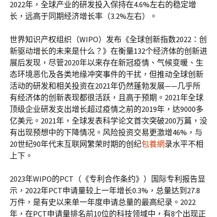
2022年，全球产业的研发投入保持在4.6%左右的稳定增
长，远高于同期经济增长率（3.2%左右）。
世界知识产权组织（WIPO）发布《全球创新指数2022：创
新驱动增长的未来是什么？》在衡量132个经济体的创新进
展后发现，尽管2020年以来存在新冠疫情、气候变暖、生
态环境恶化及各类地缘冲突事件的干扰，但推动全球创新
活动的研发和相关投资在2021年仍然蓬勃发展——几乎所
有经济体的创新表现都很活跃，且高于预期。2021年全球
顶级企业研发支出增长超过疫情之前的2019年，达9000多
亿美元。2021年，全球发表科学论文首次突破200万篇，没
有出现预想中的下降情况。风险投资交易更激增46%，与
20世纪90年代末互联网繁荣时期的创纪
包養網
录水平不相
上下。
2023年WIPO的PCT（《专利合作条约》）国际专利报告显
示，2022年PCT申请量较上一年增长0.3%，总量达到27.8
万件，是有史以来单一年度申请总量的最高纪录。2022
年，在PCT申请量排名前10位的科技领域中，有8个出现正