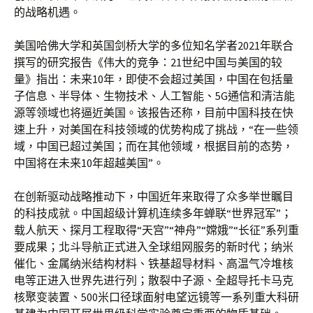
的战略机遇。
美国哈佛大学和英国剑桥大学的多位知名学者2021年联合
撰写的研究报告《伟大的竞争：21世纪中国与美国的较
量》指出：未来10年，即使不会超过美国，中国在包括量
子信息、半导体、生物技术、人工智能、5G通信和清洁能
源等领域也将逼近美国。该报告还称，目前中国科技在快
速上升，对美国在科技领域的优势构成了挑战，“在一些领
域，中国已超过美国；而在其他领域，根据目前的态势，
中国将在未来10年超越美国”。
在创新驱动战略推动下，中国近年来取得了众多举世瞩目
的科技成就。中国超级计算机连续多年蝉联“世界冠军”；
载人航天、探月工程取得“天宫”“神舟”“嫦娥”“长征”系列重
要成果；北斗导航正式进入全球组网服务的新时代；纳米
催化、金属纳米结构材料、铁基超导材料、高温气冷堆核
电等正进入世界先进行列；散裂中子源、全超导托卡马克
核聚变装置、500米口径球面射电望远镜等一系列重大科研