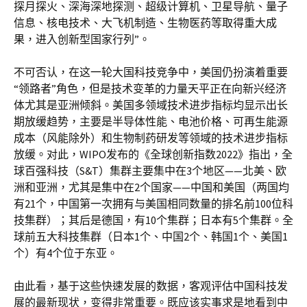
探月探火、深海深地探测、超级计算机、卫星导航、量子
信息、核电技术、大飞机制造、生物医药等取得重大成
果，进入创新型国家行列”。
不可否认，在这一轮大国科技竞争中，美国仍扮演着重要
“领路者”角色，但是技术变革的力量天平正在向新兴经济
体尤其是亚洲倾斜。美国多领域技术进步指标均显示出长
期放缓趋势，主要是半导体性能、电池价格、可再生能源
成本（风能除外）和生物制药研发等领域的技术进步指标
放缓。对此，WIPO发布的《全球创新指数2022》指出，全
球百强科技（S&T）集群主要集中在3个地区——北美、欧
洲和亚洲，尤其是集中在2个国家——中国和美国（两国均
有21个，中国第一次拥有与美国相同数量的排名前100位科
技集群）；其后是德国，有10个集群；日本有5个集群。全
球前五大科技集群（日本1个、中国2个、韩国1个、美国1
个）有4个位于东亚。
由此看，基于这些快速发展的数据，客观评估中国科技发
展的最新现状，变得非常重要。既应该实事求是地看到中