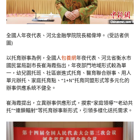
全國人年夜代表、河北金融學院院長楊偉坤。 (受訪者供
圖)
以托育辦事為例，全國人
包養網
年夜代表、河北省衡水市
國民當局副市長崔海霞指出，年夜部門地域形式較為單
一，幼兒園托班、社區嵌進式托育、醫育聯合辦事、用人
單元辦托、家庭托育點、“1+N”托育同盟形式等多元化的
辦事供應系統不健全。
崔海霞提出，立異辦事供應形式，摸索“家庭領導”“老幼共
托”“連鎖輻射”等托育辦事新形式，引領多樣化送托需求。