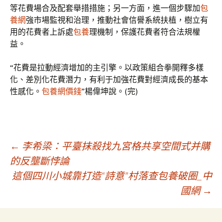
等花費場合及配套舉措措施；另一方面，進一個步驟加
包
養網
強市場監視和治理，推動社會信譽系統扶植，樹立有
用的花費者上訴處
包養
理機制，保護花費者符合法規權
益。
“花費是拉動經濟增加的主引擎。以政策組合拳開釋多樣
化、差別化花費潛力，有利于加強花費對經濟成長的基本
性感化。
包養網價錢
”楊偉坤說。(完)
文
←
李希梁：平臺抹殺找九宮格共享空間式并購
的反壟斷悖論
這個四川小城靠打造“詩意”村落查包養破圈_中
章
國網
→
導