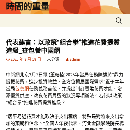
跳
時間的重量
至
主
搜
要
尋
內
關
容
鍵
代表建言：以政策“組合拳”推進花費提質
字:
進級_查包養中國網
2025 年 3 月 18 日
未分類
admin
中新網北京3月7日電 (董皓楠)2025年當局任務陳述將“鼎力
提振花費，進步投資效益，全方位擴展國際需求”置于本年
當局
包養網
任務義務首位，并提出制訂晉陞花費才能、增
添優質供應、改良花費周遭的狀況專項辦法。若何以政策
“組合拳”推進花費提質進級？
“居平易近花費才能取決于支出程度，特殊是對將來支出增
加的預期和信念。”全國人年夜代表、河北金融學院院長楊