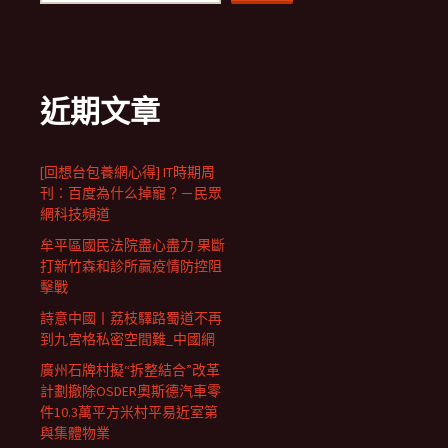
近期文章
[回想台包養網心得] IT時期周
刊：百度為什么掉寵？－民眾
網科技頻道
牟平區國民法院盡心盡力 果斷
打新竹森和診所贏疫情防控阻
擊戰
詩意中國丨荔枝驛路蜀道不再
到九宮格私密空間難_中國網
廣州石牌村擬“拆整結合”改革
計劃撤除OSDER奧斯德汽車零
件10.3萬平方米村平易近室第
與集體物業