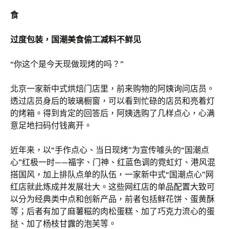
食
过度包装，国潮美食偷工减料不鲜见
“你这个是今天现做现烤的吗？”
北京一家新中式烘焙门店里，前来购物的阿姨询问店员。
透过店员身后的玻璃橱窗，可以看到忙碌的店员和亮着灯
的烤箱。得到肯定的回答后，阿姨选购了几样点心，心满
意足地扫码付钱离开。
近年来，以“手作点心、当日现烤”为宣传噱头的“国潮点
心”红极一时——福字、门神、红蓝色调的霓虹灯、港风混
搭国风，加上排队点单的队伍，一家新中式“国潮点心”网
红店就此炼成并发展壮大。这些网红店的单品配置大致可
以分为经典类中点和创新产品，前者包括鲜花饼、蛋黄酥
等；后者有加了麻薯糍的肉松蛋糕、加了巧克力流心的蛋
挞、加了杨枝甘露的泡芙等。