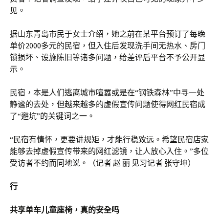
见。
据山东青岛市民于女士介绍，她之前在某平台预订了每晚
单价2000多元的民宿，但入住后发现洗手间无热水、房门
锁损坏、设施陈旧等诸多问题，给差评后平台不予公开显
示。
民宿，本是人们逃离城市喧嚣或是在“钢铁森林”中寻一处
静谧的去处，但越来越多的虚假宣传问题使得网红民宿成
了“避坑”的关键词之一。
“民宿有情怀，更要讲规矩，才能行稳致远。希望民宿店家
能够去掉虚假宣传带来的网红滤镜，让人放心入住。”多位
受访者不约而同地说。（记者 赵 丽 见习记者 张守坤）
行
共享单车儿童座椅，真的安全吗