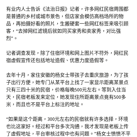
有业内人士告诉《法治日报》记者，许多网红民宿周围都
是普通的乡村或城市景色，但店家会模仿高档场所的物
品，再拍摄好看的照片，生搬硬套一些网红标签来吸引顾
客，“去掉网红滤镜后就如同买家秀和卖家秀，对比强
烈”。
记者调查发现，除了住宿环境和网上图片不符外，网红民
宿虚假宣传还包括地址造假、优惠力度造假等。
去年十月，家住安徽的杨女士带孩子去重庆旅游，为了孩
子出行方便，她专门从某平台上找了一家显示距离某景点
只有三四十米的民宿，价格每晚500元左右。等到入住当
天，民宿老板发来定位，她发现住所距离景点竟有500多
米，而且也不是平台上标注的地址。
“如果是这个距离，300元左右的民宿就有许多选择，环境
也比这家好。经过和平台多次沟通，我才发现是老板上传
了虚假地址，平台审核过程中也有问题。”杨女士愤愤不平