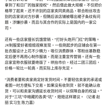
拿到了和日厂的独家授权”，然后借此做大规模，不仅把价
格带了起来，还不许别的店家卖同类商品，联合粉丝攻击
别的店家说对方抄袭，但随后该店铺被曝出裙子条纹有问
题，涉嫌抄袭，而且与其合作的实际上是国内的一家公
司。
还有一些店家擅长饥饿营销、“打好头炮开门红”的策略。
JK制服爱好者妞妞观察发现，一些刚起步的店铺会在第一
批衣服设计上花不少精力，吸引消费群体，等粉丝基数稳
定后便不再用心制作服装，而是注重宣传营销。还有一些
店家宣称衣服就要绝版了，哄抬市价，经过二团三团后，
价格一轮比一轮高，而实际上库存充足。
“消费者要和卖家商定好发货时间，不要轻信卖家的承诺或
者图一时方便私下交易。如果没有收到货，就不能确认收
货，可以和卖家沟通延长收货时间，以保障自身的权益。”
对于“三坑”中暗藏的各类“坑”，妞妞这样建议。（记者 赵
丽 实习生 陈力嘉）