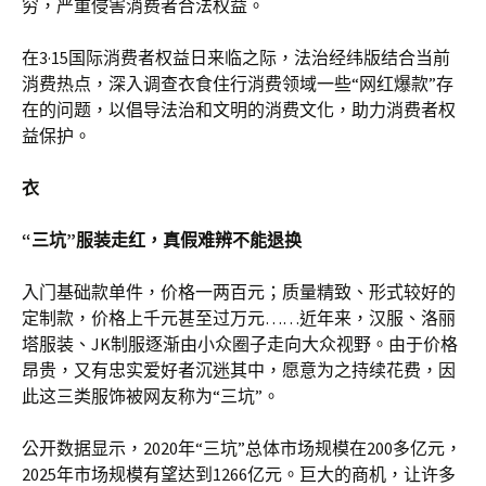
穷，严重侵害消费者合法权益。
在3·15国际消费者权益日来临之际，法治经纬版结合当前
消费热点，深入调查衣食住行消费领域一些“网红爆款”存
在的问题，以倡导法治和文明的消费文化，助力消费者权
益保护。
衣
“三坑”服装走红，真假难辨不能退换
入门基础款单件，价格一两百元；质量精致、形式较好的
定制款，价格上千元甚至过万元……近年来，汉服、洛丽
塔服装、JK制服逐渐由小众圈子走向大众视野。由于价格
昂贵，又有忠实爱好者沉迷其中，愿意为之持续花费，因
此这三类服饰被网友称为“三坑”。
公开数据显示，2020年“三坑”总体市场规模在200多亿元，
2025年市场规模有望达到1266亿元。巨大的商机，让许多