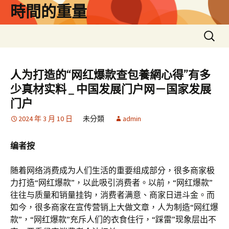
跳
時間的重量
至
主
搜
要
尋
內
關
容
鍵
人为打造的“网红爆款查包養網心得”有多
字:
少真材实料 _ 中国发展门户网－国家发展
门户
2024 年 3 月 10 日
未分類
admin
编者按
随着网络消费成为人们生活的重要组成部分，很多商家极
力打造“网红爆款”，以此吸引消费者。以前，“网红爆款”
往往与质量和销量挂钩，消费者满意、商家日进斗金。而
如今，很多商家在宣传营销上大做文章，人为制造“网红爆
款”，“网红爆款”充斥人们的衣食住行，“踩雷”现象层出不