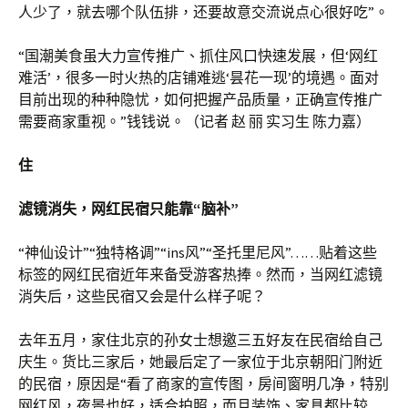
人少了，就去哪个队伍排，还要故意交流说点心很好吃”。
“国潮美食虽大力宣传推广、抓住风口快速发展，但‘网红
难活’，很多一时火热的店铺难逃‘昙花一现’的境遇。面对
目前出现的种种隐忧，如何把握产品质量，正确宣传推广
需要商家重视。”钱钱说。（记者 赵 丽 实习生 陈力嘉）
住
滤镜消失，网红民宿只能靠“脑补”
“神仙设计”“独特格调”“ins风”“圣托里尼风”……贴着这些
标签的网红民宿近年来备受游客热捧。然而，当网红滤镜
消失后，这些民宿又会是什么样子呢？
去年五月，家住北京的孙女士想邀三五好友在民宿给自己
庆生。货比三家后，她最后定了一家位于北京朝阳门附近
的民宿，原因是“看了商家的宣传图，房间窗明几净，特别
网红风，夜景也好，适合拍照，而且装饰、家具都比较