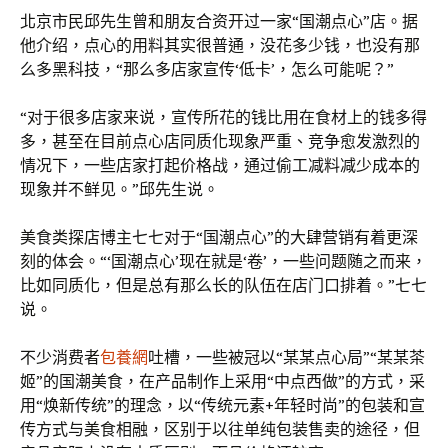
北京市民邱先生曾和朋友合资开过一家“国潮点心”店。据
他介绍，点心的用料其实很普通，没花多少钱，也没有那
么多黑科技，“那么多店家宣传‘低卡’，怎么可能呢？”
“对于很多店家来说，宣传所花的钱比用在食材上的钱多得
多，甚至在目前点心店同质化现象严重、竞争愈发激烈的
情况下，一些店家打起价格战，通过偷工减料减少成本的
现象并不鲜见。”邱先生说。
美食类探店博主七七对于“国潮点心”的大肆营销有着更深
刻的体会。“‘国潮点心’现在就是‘卷’，一些问题随之而来，
比如同质化，但是总有那么长的队伍在店门口排着。”七七
说。
不少消费者
包養網
吐槽，一些被冠以“某某点心局”“某某茶
姬”的国潮美食，在产品制作上采用“中点西做”的方式，采
用“焕新传统”的理念，以“传统元素+年轻时尚”的包装和宣
传方式与美食相融，区别于以往单纯包装售卖的途径，但