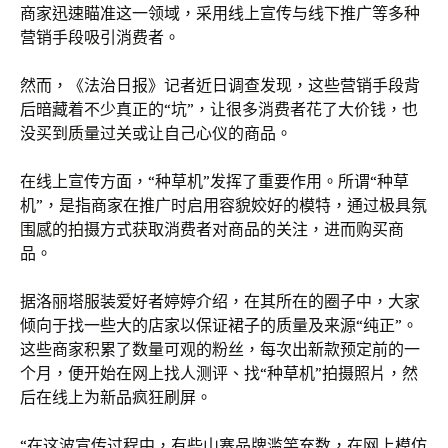
商家迅速瞄准这一领域，采用线上宣传与线下推广等多种
营销手段吸引消费者。
然而，《法治日报》记者近日调查发现，这些营销手段背
后暗藏着不少真正的“坑”，让很多消费者花了大价钱，也
没买到质量过关或让自己心仪的商品。
在线上宣传方面，“种草机”发挥了重要作用。所谓“种草
机”，是指商家在推广时启用容貌姣好的模特，通过极具氛
围感的拍摄方式获取消费者对商品的关注，进而购买商
品。
据洛丽塔服装爱好者婷婷介绍，在其所在的圈子中，大家
倾向于找一些大的店家以保证裙子的质量及来源“纯正”。
这些商家积累了数量可观的粉丝，每次出新款预定前的一
个月，便开始在网上找人测评、找“种草机”拍摄照片，然
后在线上为新品疯狂刷屏。
“在这波宣传过程中，有些山寨品牌滥竽充数，在网上模仿