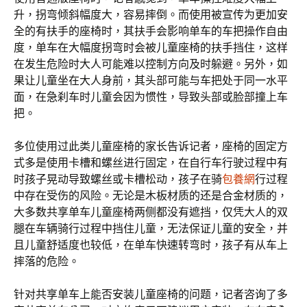
升，拐弯倾斜幅度大，容易摔倒。而使用被宣传为更加安
全的有扶手的座椅时，其扶手会影响单车的车把操作自由
度，单车在大幅度拐弯时会被儿童座椅的扶手挡住，这样
在发生危险时大人可能难以控制方向及时躲避。另外，如
果让儿童坐在大人身前，其头部可能与车把处于同一水平
面，在急刹车时儿童会因为惯性，导致头部或脸部撞上车
把。
多位使用过此类儿童座椅的家长告诉记者，座椅的固定方
式多是使用卡槽和螺丝进行固定，在自行车行驶过程中有
时孩子晃动导致螺丝或卡槽松动，孩子在骑
包養網
行过程
中存在受伤的风险。无论是木板材质的还是合金材质的，
大多数共享单车儿童座椅两侧都没有遮挡，仅凭大人的双
腿在车辆骑行过程中挡住儿童，无法保证儿童的安全，并
且儿童舒适度也较低，在单车快速转弯时，孩子有从车上
摔落的危险。
针对共享单车上能否安装儿童座椅的问题，记者咨询了多