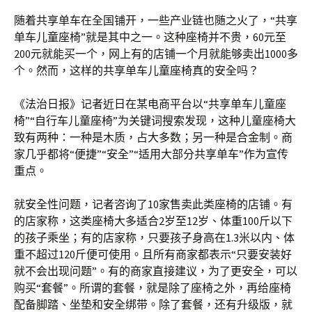
随着共享单车在全国铺开，一些产业链也随之火了，“共享
单车儿童座椅”就是其中之一。这种座椅并不贵，60元至
200元就能买一个，网上有的店铺一个月就能够卖出1000多
个。然而，这样的共享单车儿童座椅真的安全吗？
《法治日报》记者近日在某电商平台以“共享单车儿童座
椅”“自行车儿童座椅”为关键词搜索发现，这种儿童座椅大
致有两种：一种是木质，占大多数；另一种是合金制。商
家几乎都将“便捷”“安全”“适用大部分共享单车”作为宣传
重点。
就安全性问题，记者咨询了10家售卖此类座椅的店铺。有
的店家称，这类座椅大多适合2岁至12岁、体重100斤以下
的孩子乘坐；有的店家称，只要孩子身高在1.3米以内、体
重不超过120斤便可使用。且所有商家都表示“只要安装好
就不会出现问题”。有的商家直接建议，为了更安全，可以
购买“套餐”。所谓的套餐，就是除了座椅之外，再给座椅
配备脚踏、坐垫和安全绑带。除了套餐，还有升级版，就