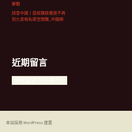
擊戰
詩意中國丨荔枝驛路蜀道不再
到九宮格私密空間難_中國網
近期留言
尚無留言可供顯示。
本站採用 WordPress 建置