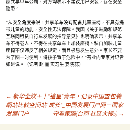
家共享单车公司，对方均表示不建议用户安装，存在安全
隐患。
“从安全角度来说，共享单车没有配备儿童座椅，不具有携
带儿童的功能，安全性无法保障。我国《关于鼓励和规范
互联网租赁自行车发展的指导意见》也明确表示，共享单
车不得载人，不得在共享单车上加装座椅。私自加装儿童
座椅不仅违反了相关规定，而且极易发生意外。家长不要
为了图一时便利，将孩子置于危险中。”有业内专家对记者
如是说。（记者 赵 丽 实习生 姜晓蕊）
文
←
新华全媒＋丨“追星”青年，记录中国查包養
網站比較空间站“成长”_中国发展门户网－国家
发展门户
守看家園(台南 社區大樓5)
→
章