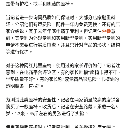
是带有护栏、扶手和脚踏的座椅。
当记者进一步询问品质如何保证时，大部分店家避重就
轻，介绍他们有运费险，配件一年内免费更换。还有的店
家介绍说，其于去年年底申请了专利。但记者注
包養
意
到，其专利为外观专利和实用新型专利。实用新型专利的
申请不需要进行实质审查，并且只针对产品的形状、结构
等进行保护。
对于这种网红儿童座椅，使用过的家长评价如何？记者注
意到，在电商平台评论区，有的家长吐槽“座椅卡得不牢、
坐垫质量不好”，有的家长称“感觉商品很危险”“卡槽处的
透明胶条一直掉”。
为测试此类座椅的安全性，记者在两家销量较高的店铺各
购买了一款座椅。收货后，记者在安全路段，承载一名5
岁、1.2米、45斤左右的男孩进行了实验。
使用普通版座椅时，记者感觉到，单车操控难度大幅上