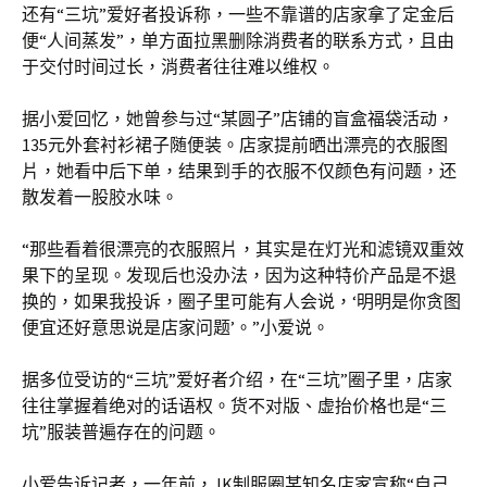
还有“三坑”爱好者投诉称，一些不靠谱的店家拿了定金后
便“人间蒸发”，单方面拉黑删除消费者的联系方式，且由
于交付时间过长，消费者往往难以维权。
据小爱回忆，她曾参与过“某圆子”店铺的盲盒福袋活动，
135元外套衬衫裙子随便装。店家提前晒出漂亮的衣服图
片，她看中后下单，结果到手的衣服不仅颜色有问题，还
散发着一股胶水味。
“那些看着很漂亮的衣服照片，其实是在灯光和滤镜双重效
果下的呈现。发现后也没办法，因为这种特价产品是不退
换的，如果我投诉，圈子里可能有人会说，‘明明是你贪图
便宜还好意思说是店家问题’。”小爱说。
据多位受访的“三坑”爱好者介绍，在“三坑”圈子里，店家
往往掌握着绝对的话语权。货不对版、虚抬价格也是“三
坑”服装普遍存在的问题。
小爱告诉记者，一年前，JK制服圈某知名店家宣称“自己