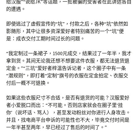
给汉服”“说给JK”等话题，一批被骗的受害者在此讲述各自
的遭遇。
即使逃过了虚假宣传的“坑”，付款之后，各种“坑”依然如
影随形，其中让很多资深爱好者特别痛苦的一个“坑”便
是：成衣交付工期时间过长的问题。
“我定制过一条裙子，1500元成交，结果过了一年半，我才
拿到货。其间无论我还想不想要这件衣服，都无法退货退
定金。”“三坑”爱好者梓温告诉记者，这个圈子中有一条
“潜规则”，即打着“定制”旗号的衣服在定金拍定、衣服交
付后一概不可退换。
如果这些衣服尺寸不合适，是否有退货的可能？汉服爱好
者小爱脱口而出：“不可能。否则店家就会在圈子里‘挂
你’（说坏话、骂人），甚至发动粉丝对你进行人身攻击。
并且，找电商平台申诉的可能性也不大，毕竟交付时间是
一年半甚至两年，早已经过了售后的时间了。”