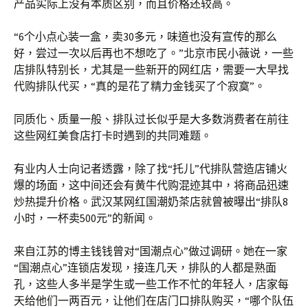
产品实际上没有本质区别，而且价格还较高。
“6个小点心装一盒，卖30多元，味道也没有宣传的那么
好，尝过一次以后再也不想吃了。”北京市民小薇说，一些
店排队特别长，尤其是一些新开的网红店，需要一大早找
代购排队代买，“真的是花了精力金钱买了个寂寞”。
同质化、质量一般、排队过长似乎是大多数消费者在前往
这些网红美食店打卡时遇到的共同难题。
有业内人士向记者透露，除了找“托儿”代排队营造店铺火
爆的场面，这中间还会有黄牛代购混迹其中，将商品迅速
炒热提升价格。武汉某网红国潮奶茶店就曾被曝出“排队8
小时，一杯卖500元”的新闻。
来自江苏的博主钱钱曾对“国潮点心”做过调研。她在一家
“国潮点心”连锁店发现，接连几天，排队的人都是熟面
孔，这些人多半是学生或一些工作不忙的年轻人，店家每
天给他们一两百元，让他们在店门口排队购买，“哪个队伍