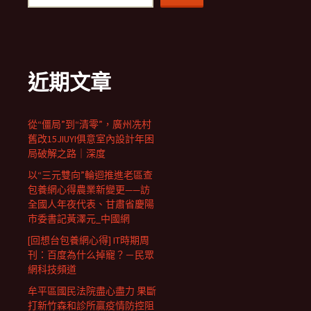
近期文章
從“僵局”到“清零”，廣州冼村
舊改15JIUYI俱意室內設計年困
局破解之路｜深度
以“三元雙向”輪迴推進老區查
包養網心得農業新變更——訪
全國人年夜代表、甘肅省慶陽
市委書記黃澤元_中國網
[回想台包養網心得] IT時期周
刊：百度為什么掉寵？－民眾
網科技頻道
牟平區國民法院盡心盡力 果斷
打新竹森和診所贏疫情防控阻