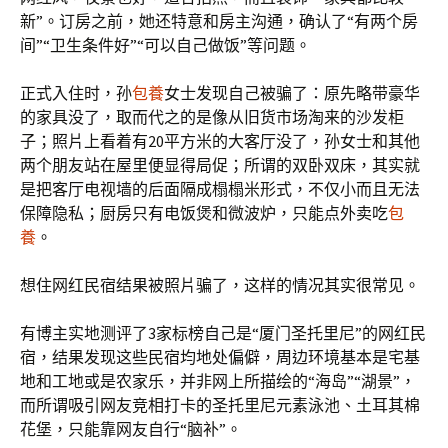
新”。订房之前，她还特意和房主沟通，确认了“有两个房
间”“卫生条件好”“可以自己做饭”等问题。
正式入住时，孙
包養
女士发现自己被骗了：原先略带豪华
的家具没了，取而代之的是像从旧货市场淘来的沙发柜
子；照片上看着有20平方米的大客厅没了，孙女士和其他
两个朋友站在屋里便显得局促；所谓的双卧双床，其实就
是把客厅电视墙的后面隔成榻榻米形式，不仅小而且无法
保障隐私；厨房只有电饭煲和微波炉，只能点外卖吃
包
養
。
想住网红民宿结果被照片骗了，这样的情况其实很常见。
有博主实地测评了3家标榜自己是“厦门圣托里尼”的网红民
宿，结果发现这些民宿均地处偏僻，周边环境基本是宅基
地和工地或是农家乐，并非网上所描绘的“海岛”“湖景”，
而所谓吸引网友竞相打卡的圣托里尼元素泳池、土耳其棉
花堡，只能靠网友自行“脑补”。