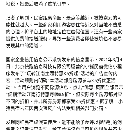
地说，她最后取消了这笔订单。
记者了解到，民宿距离商圈、景点等越近，被搜索到的可
能性就越大。一些商家利用游客想住得近又对当地不熟悉
的心理，将平台上的地址定位在虚假位置。还有一些商家
提供免费的接送服务，导致一些消费者即使被坑也不容易
发现其中的猫腻。
国家企业信用信息公示系统发布的信息显示，2021年3月4
日，北京快跑信息科技有限公司运营的小猪民宿微信小程
序发布了“玩转江南主题特惠8.5折起”活动的广告宣传内
容，活动规则内明确“本活动部分房源参与8.5折优惠活
动”。当用户浏览不同房源信息，点击“优惠”页面全部显示
“促销活动江南行特惠每晚8.5折”，但实际每个房源都对应
不同的折扣，并非所有房源都享受8.5折优惠。据了解，小
猪民宿去年因两次违反广告法受到相关部门处罚。
发现网红民宿虚假宣传后，能不能给予差评以提醒别的消
费者？记者调查发现，给了差评仅自己可见的现象并不少