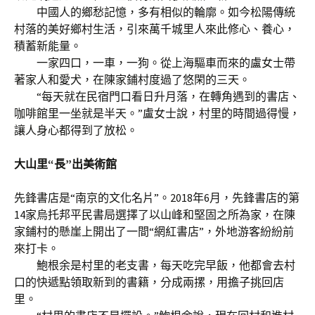
中國人的鄉愁記憶，多有相似的輪廓。如今松陽傳統
村落的美好鄉村生活，引來萬千城里人來此修心、養心，
積蓄新能量。
一家四口，一車，一狗。從上海驅車而來的盧女士帶
著家人和愛犬，在陳家鋪村度過了悠閑的三天。
“每天就在民宿門口看日升月落，在轉角遇到的書店、
咖啡館里一坐就是半天。”盧女士說，村里的時間過得慢，
讓人身心都得到了放松。
大山里“長”出美術館
先鋒書店是“南京的文化名片”。2018年6月，先鋒書店的第
14家烏托邦平民書局選擇了以山峰和堅固之所為家，在陳
家鋪村的懸崖上開出了一間“網紅書店”，外地游客紛紛前
來打卡。
鮑根余是村里的老支書，每天吃完早飯，他都會去村
口的快遞點領取新到的書籍，分成兩摞，用擔子挑回店
里。