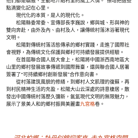
他們都是驕傲、主動地介紹村里的風土人情。”孫培把這些
點滴變化記在心里。
現代化的本質，是人的現代化。
松陽縣委常委、宣傳部長李巍說，鄉與城、形與神的
雙向奔赴，由外及內、由村及人，讓傳統村落沐浴著現代
文明。
松陽對傳統村落活態傳承的鄉村實踐，走進了國際社
會視野，為傳統文化保護與鄉村可持續發展提供經驗。
在首屆聯合國人居大會上，松陽將中國浙西南地區大
山里的鄉村發展故事傳遞到國際舞臺，還與聯合國人居署
簽署了“可持續鄉村創新發展”合作意向書。
從村落建筑風貌的修繕，到鄉村人文肌理的復蘇，再
到村民精神生活的充盈，松陽大山云深處的詩意棲居，散
發出中國傳統村落歷久彌新，氤氳現代文明的無限魅力，
展示了景美人和的鄉村振興美麗畫
九宮格
卷。
←
河北柏鄉：牡丹似錦迎客來_去九宮格空間