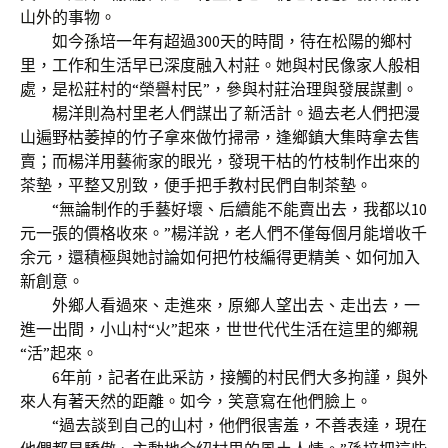
山外的事物。
如今孫培一年有超過300天的時間，待在松陽的鄉村
里，工作和生活早已深度融入村莊。她與村民像家人般相
處，是松莊村的“榮譽村民”，參與村莊治理與發展謀劃。
楊洋則為村里老人們謀出了新活計。過去老人們把漫
山遍野枯萎掉的竹子拿來做竹掃帚，逢鄉鎮大集時拿去售
賣；而楊洋用藝術家的眼光，發現干枯的竹枝制作出來的
茶墊，平整又別致，便手把手教村民們自制茶墊。
“無論制作的手藝好壞、后續能不能賣出去，我都以10
元一張的價格收來。”楊洋說，老人們不僅每個月能增收千
余元，還積極與她討論如何把竹枝編得更精美、如何加入
新創意。
外鄉人看過來、走進來，原鄉人望出去、走出去，一
進一出間，小山村“火”起來，世世代代生活在這里的鄉親
“活”起來。
6年前，記者在此采訪，接觸的村民們大多拘謹，與外
來人有著天然的距離。如今，笑意寫在他們臉上。
“過去談到自己的山村，他們很害羞，不善表達，現在