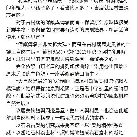
“村里的書店不是擺設。”鮑根余說，現在回村和進村
的年輕人、小孩子多了，看書的人多了，書店就是村里應
該有的。
對于古村落的保護與傳承而言，保留原汁原味與接受
新鮮事物，取與舍之間需要有清晰的原則邊界。所謂活態
傳承，如何界定？
“保護傳承并非大拆大建，而是在古村落歷史風貌的土
壤上自然生長。”鮑朝火說，從他2013年決心回村發展時
起，就對村里的歷史風貌與傳統保有一顆敬畏之心。
完全依照山頂老屋的排列起伏曲線，沿用夯土黃墻、
原木房頂的主色調，一座美術館倚山而生。
“大自然是最好的設計師。”橫坑村玖層美術館發起人
楊洋說，她選擇從北京到松陽，正是看中了這里的獨特風
貌，在此設計建設的現代建筑也必須沿著鄉村的風貌肌理
自然伸展。
玖層美術館與周邊農屋，館中人與村民，也從彼此遙
望到自然相融，構成了一幅現代古村落的畫卷。
以石倉古契約研究成果為基礎，以“契約精神”為靈
感，以當地石材為主材，契約博物館成為石倉村的新地