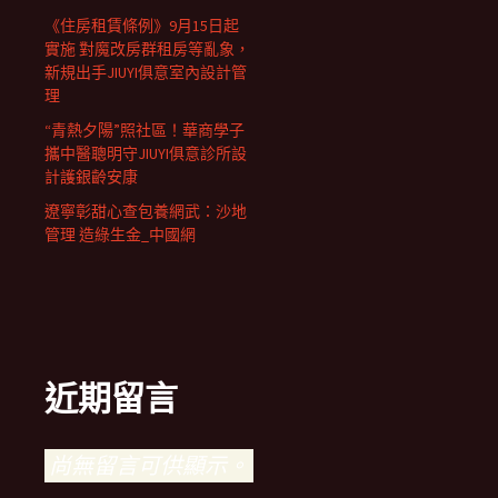
《住房租賃條例》9月15日起
實施 對魔改房群租房等亂象，
新規出手JIUYI俱意室內設計管
理
“青熱夕陽”照社區！華商學子
攜中醫聰明守JIUYI俱意診所設
計護銀齡安康
遼寧彰甜心查包養網武：沙地
管理 造綠生金_中國網
近期留言
尚無留言可供顯示。