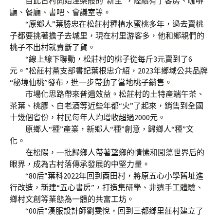
自此古村開始涅槃般的“新生”，陸續有了客房、咖啡
廳、餐廳、書吧、會議室等。
“原鄉人”葉勝忠在松莊村種植水蜜桃多年，過去賣桃
子都要挑著擔子去城里，現在村里游客多，他和鄉親們的
桃子不出村就賣斷了貨。
“線上線下聯動，松莊村的桃子從每斤3元賣到了6
元。”松莊村黨支部書記葉根忠介紹，2023年鄉域公共品牌
“秘境仙桃”發布，進一步帶動了當地桃子銷售。
市場化思路帶來普遍效益。松莊村的土特產端午茶、
茶葉、桃膠、白老酒等近些年都“火”了起來，銷售到全國
十幾個省份，村民每年人均增收超過2000元。
原鄉人“種”產業，新鄉人“種”創意，歸鄉人“種”文
化。
在松陽，一批歸鄉人帶著望鄉的情愫和闖蕩世界后的
眼界，成為古村落傳承發展的中堅力量。
“80后”葉科2022年回到酉田村，將原五心小學舊址進
行改造，新建“五心書房”，打造集研學、非遺手工體驗、
鄉村文創等業態為一體的共富工坊。
“00后”漢服設計師劉雯悅，回到三都鄉里莊村建立了