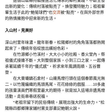
這個山區縣持續推進活化傳承的鄉村實踐，不斷生發
出新的變化：傳統村落被點亮了，煥發獨特魅力；祖祖輩
輩生活于此的“鮑菊球們”也
交流
被“點亮”，在與外部世界
的熱情擁抱中迎來新的生活。
入山村，見美好
深山村里年味濃。龍年新春，松陽鄉村的角角落落都熱鬧
起來了，傳統年俗綻放出繽紛色彩。
在竹源鄉小竹溪村，大大小小的社殿、香火堂內，祭
祖儀式接連不斷。大到整個家族，小到三口之家，一起傳
承著延續千年的“儀式感”，祈求來年風調雨順、五谷豐
登。
在大東壩鎮石倉村，山邊馬燈行頭在這個春節風光無
二。以竹篾編織的馬頭馬尾、花花綠綠的戲服……10多歲
的孩童演員們寒假里最大的期待，就是加入這場非遺馬燈
活動，走街串巷送祝福。
“老祖宗留下的民俗傳統，展現出強大的生命力。”松
陽縣四都鄉陳家鋪村黨支部書記鮑朝火說。