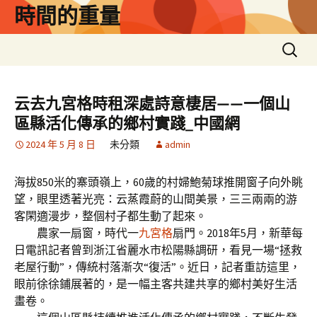
跳
時間的重量
至
主
搜
要
尋
內
關
容
鍵
云去九宮格時租深處詩意棲居——一個山
字:
區縣活化傳承的鄉村實踐_中國網
2024 年 5 月 8 日
未分類
admin
海拔850米的寨頭嶺上，60歲的村婦鮑菊球推開窗子向外眺
望，眼里透著光亮：云蒸霞蔚的山間美景，三三兩兩的游
客閑適漫步，整個村子都生動了起來。
農家一扇窗，時代一
九宮格
扇門。2018年5月，新華每
日電訊記者曾到浙江省麗水市松陽縣調研，看見一場“拯救
老屋行動”，傳統村落漸次“復活”。近日，記者重訪這里，
眼前徐徐鋪展著的，是一幅主客共建共享的鄉村美好生活
畫卷。