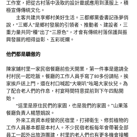
工作室，把從古村落中汲取的設計靈感應用到漢服上，積
極宣傳傳統文化。
主客共建共享鄉村美好生活。三都鄉黨委書記孫夢俏
說，“三鄉人”是鄉村發展的引領者、推動者、建設者，三
重力量共同“種”出了“三原色”，才會有傳統村落保護與振
興發展的相得益彰、五彩斑斕。
他們都是驕傲的
陳家鋪村里一家民宿餐廳前些天開業，第一件事是邀請全
村村民一起吃飯。餐廳的工作人員手寫了80多份請帖，挨
家挨戶送上門，還在村口喊起“大喇叭”吆喝大家伙兒。為
了配合老人們的作息，村宴時間特意提前到下午四點開
始。
“這里是原住民們的家園，也是我們的家園。”山果落
餐廳負責人楊慧娟說。
外來工商資本經營的民宿里，打掃衛生、修剪植物的
工作人員基本都是本村人。不少民宿老板每年會帶著全部
員工一起外出旅游團建，村里的老人們也有更多機會接觸