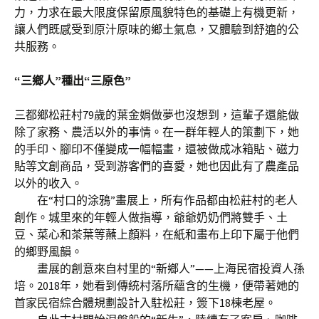
力，力求在最大限度保留原風貌特色的基礎上有機更新，
讓人們既感受到原汁原味的鄉土氣息，又體驗到舒適的公
共服務。
“三鄉人”種出“三原色”
三都鄉松莊村79歲的葉金娟做夢也沒想到，這輩子還能做
除了家務、農活以外的事情。在一群年輕人的策劃下，她
的手印、腳印不僅變成一幅幅畫，還被做成冰箱貼、磁力
貼等文創商品，受到游客們的喜愛，她也因此有了農產品
以外的收入。
在“村口的涂鴉”畫展上，所有作品都由松莊村的老人
創作。城里來的年輕人做指導，爺爺奶奶們將雙手、土
豆、菜心和茶葉等蘸上顏料，在紙和畫布上印下屬于他們
的鄉野風韻。
畫展的創意來自村里的“新鄉人”——上海民宿投資人孫
培。2018年，她看到傳統村落所蘊含的生機，便帶著她的
首家民宿綜合體規劃設計入駐松莊，簽下18棟老屋。