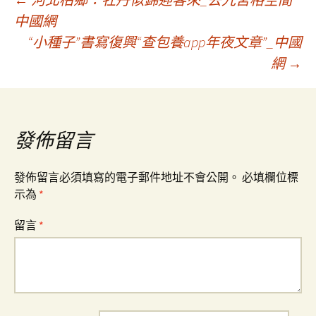
文
中國網
“小種子”書寫復興“查包養app年夜文章”_中國
章
網
→
導
覽
發佈留言
發佈留言必須填寫的電子郵件地址不會公開。
必填欄位標
示為
*
留言
*