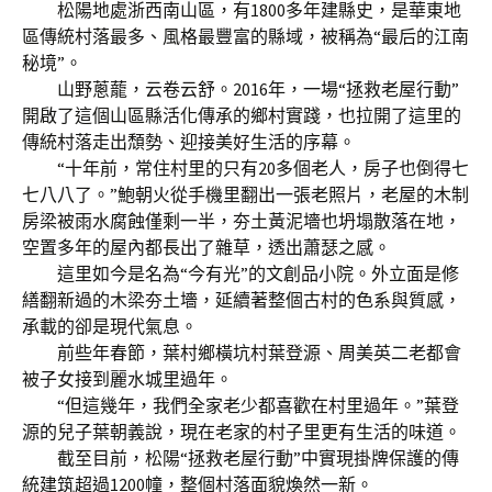
松陽地處浙西南山區，有1800多年建縣史，是華東地
區傳統村落最多、風格最豐富的縣域，被稱為“最后的江南
秘境”。
山野蔥蘢，云卷云舒。2016年，一場“拯救老屋行動”
開啟了這個山區縣活化傳承的鄉村實踐，也拉開了這里的
傳統村落走出頹勢、迎接美好生活的序幕。
“十年前，常住村里的只有20多個老人，房子也倒得七
七八八了。”鮑朝火從手機里翻出一張老照片，老屋的木制
房梁被雨水腐蝕僅剩一半，夯土黃泥墻也坍塌散落在地，
空置多年的屋內都長出了雜草，透出蕭瑟之感。
這里如今是名為“今有光”的文創品小院。外立面是修
繕翻新過的木梁夯土墻，延續著整個古村的色系與質感，
承載的卻是現代氣息。
前些年春節，葉村鄉橫坑村葉登源、周美英二老都會
被子女接到麗水城里過年。
“但這幾年，我們全家老少都喜歡在村里過年。”葉登
源的兒子葉朝義說，現在老家的村子里更有生活的味道。
截至目前，松陽“拯救老屋行動”中實現掛牌保護的傳
統建筑超過1200幢，整個村落面貌煥然一新。