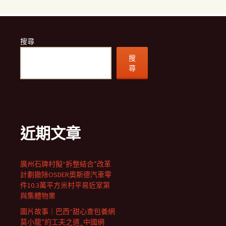
搜尋
搜
尋
近期文章
廣州石牌村擬“拆整結合”改革
計劃撤除OSDER奧斯德汽車零
件10.3萬平方米村平易近室第
與集體物業
圖片故事｜巴西“甜心查包養網
莫小龍”的工夫之道_中國網