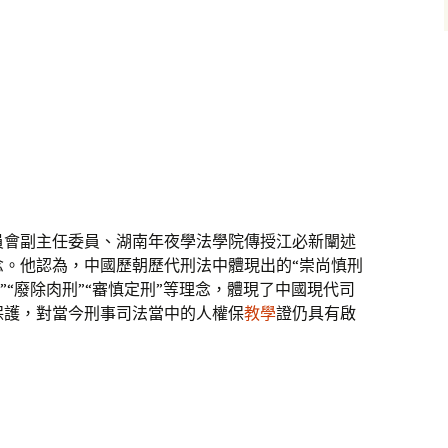
員會副主任委員、湖南年夜學法學院傳授江必新闡述
念。他認為，中國歷朝歷代刑法中體現出的“崇尚慎刑
刑”“廢除肉刑”“審慎定刑”等理念，體現了中國現代司
保護，對當今刑事司法當中的人權保
教學
證仍具有啟