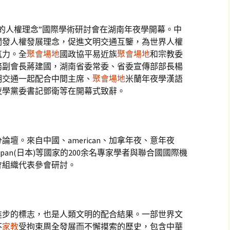
中的人權理念”國際學術研討會在湖南年夜學開幕。中
闡發人權發展理念，促進文明交通互鑒，為世界人權
氣力。全
聚會場地
國政協平易近族
聚會場地
和宗教委
務副會長蔣建國，湖南省委常委、省委宣傳部部長楊
明交通一起配合中間主席、
聚會場地
米蘭年夜學漢語
夜學黨委書記鄧衛等在開幕式致辭。
壇。來自中國、american、加拿年夜、意年夜
apan(日本)等國家的200余名專家學者與聯合國國際機
會組織代表參會研討。
進步的標志，也是人類文明的配合結果。一部世界文
不
家教
受拘束周全發展而不懈摸索的歷史，包含中華