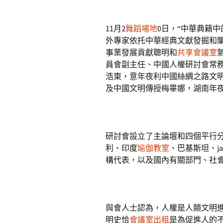
11月2
舞蹈場地
0日，“中華典籍
外專家依托中華經典文獻發掘和
事業發展貢獻聰明和
共享會議室
員會副主任、中國人權研討會常
浩東，意年夜利中國絲綢之路文
及中國文明傳授梅畢娜，湖南年
研討會設立了主論壇和四個平行分論
利、印度
瑜伽教室
、巴基斯坦、j
構代表，以及國內有關部門、社
與會人士認為，人權是人類文明
明史恰
會議室出租
是為促進人的