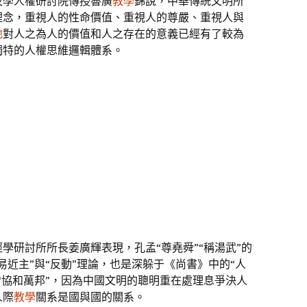
夜學人權研討院傳授魯廣
教學
錦說，中華傳統文明所
理念，重視人的性命價值、重視人的尊嚴、重視人與
地
對人之為人的價值和人之存在的意義已經有了較為
獨特的人權思維邏輯體系。
學研討所所長姜廣輝表現，孔孟“尊堯舜”“稱湯武”的
易近主”與“反動”理論，也是深躲于《尚書》中的“人
“協和萬邦”，因為中國文明的聰明重在處理息爭決人
人際
教學
關系是國與國的關系。