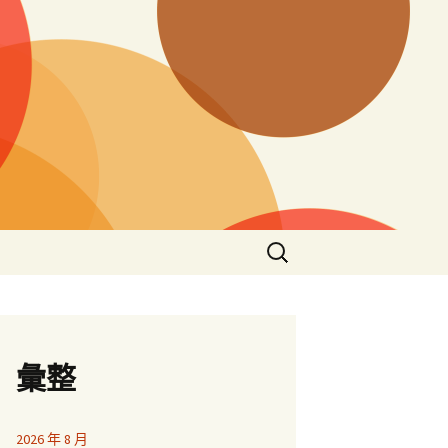
搜
尋
關
鍵
字:
彙整
2026 年 8 月