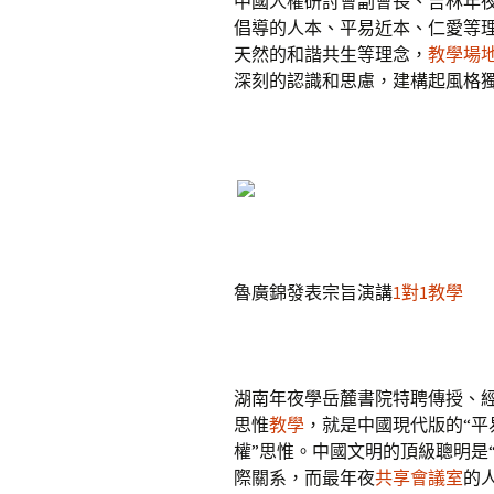
中國人權研討會副會長、吉林年
倡導的人本、平易近本、仁愛等
天然的和諧共生等理念，
教學場
深刻的認識和思慮，建構起風格
魯廣錦發表宗旨演講
1對1教學
湖南年夜學岳麓書院特聘傳授、經
思惟
教學
，就是中國現代版的“平
權”思惟。中國文明的頂級聰明是
際關系，而最年夜
共享會議室
的