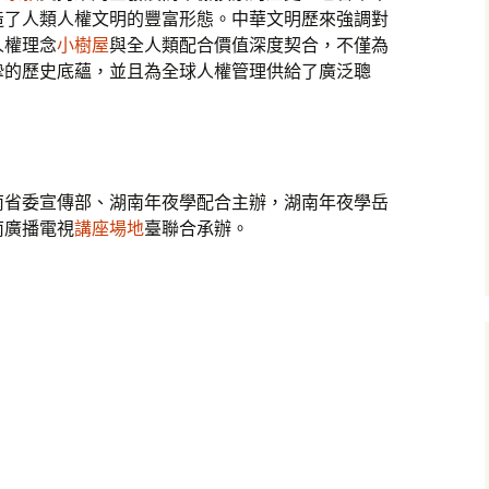
造了人類人權文明的豐富形態。中華文明歷來強調對
人權理念
小樹屋
與全人類配合價值深度契合，不僅為
摯的歷史底蘊，並且為全球人權管理供給了廣泛聰
南省委宣傳部、湖南年夜學配合主辦，湖南年夜學岳
南廣播電視
講座場地
臺聯合承辦。