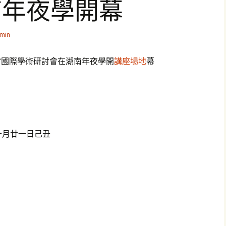
南年夜學開幕
min
”國際學術研討會在湖南年夜學開
講座場地
幕
十月廿一日己丑