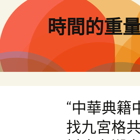
跳
至
主
時間的重
要
內
容
“中華典籍
找九宮格