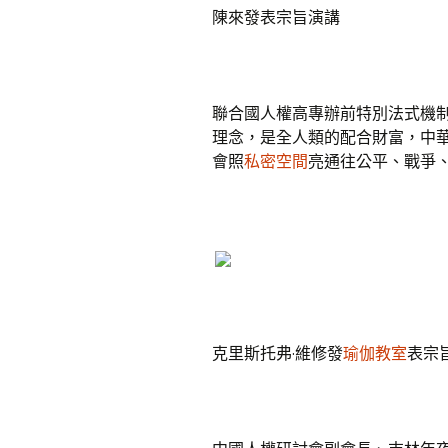
陳來發表宗旨演講
聯合國人權高專辦前特別法式機制
理念，是全人類的配合財富，中
會照
私密空間
亮通往公平、戰爭
克里斯托弗·維修發
瑜伽教室
表宗