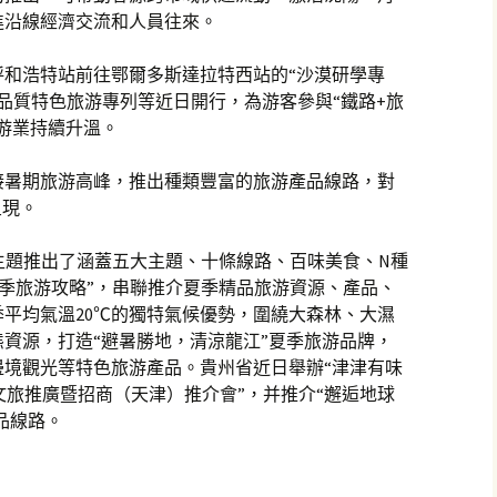
進沿線經濟交流和人員往來。
呼和浩特站前往鄂爾多斯達拉特西站的“沙漠研學專
高品質特色旅游專列等近日開行，為游客參與“鐵路+旅
游業持續升溫。
接暑期旅游高峰，推出種類豐富的旅游產品線路，對
呈現。
”主題推出了涵蓋五大主題、十條線路、百味美食、N種
夏季旅游攻略”，串聯推介夏季精品旅游資源、產品、
平均氣溫20℃的獨特氣候優勢，圍繞大森林、大濕
資源，打造“避暑勝地，清涼龍江”夏季旅游品牌，
邊境觀光等特色旅游產品。貴州省近日舉辦“津津有味
夏季文旅推廣暨招商（天津）推介會”，并推介“邂逅地球
品線路。