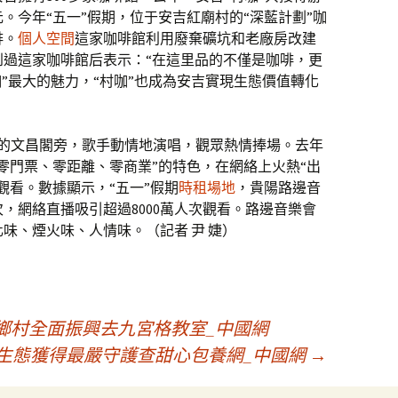
元。今年“五一”假期，位于安吉紅廟村的“深藍計劃”咖
啡。
個人空間
這家咖啡館利用廢棄礦坑和老廠房改建
到過這家咖啡館后表示：“在這里品的不僅是咖啡，更
咖”最大的魅力，“村咖”也成為安吉實現生態價值轉化
史的文昌閣旁，歌手動情地演唱，觀眾熱情捧場。去年
零門票、零距離、零商業”的特色，在網絡上火熱“出
觀看。數據顯示，“五一”假期
時租場地
，貴陽路邊音
次，網絡直播吸引超過8000萬人次觀看。路邊音樂會
味、煙火味、人情味。（記者 尹 婕）
鄉村全面振興去九宮格教室_中國網
生態獲得最嚴守護查甜心包養網_中國網
→