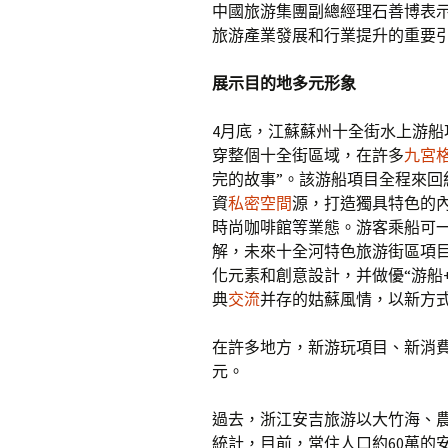
中國旅游集團副總經理石善博表
旅游產業發展和行業提升的重要
展示目的地多元形象
4月底，江蘇蘇州十全街水上游
穿整個十全街區域，在許多
九宮
完的故事”。該游船項目全程來回
資
私密空間
源，打造獨具特色的
時尚咖啡館等業態。游客乘船可一
解，未來十全河特色旅游街區項
化元素和創意設計，并做優“游船+
典
交流
并存的姑蘇風情，以新方
在許多地方，新游玩項目、新消
元。
過去，浙江安吉旅游以大竹海、農
統計，目前，常住人口約60萬的安