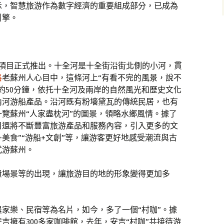
示，智慧旅游作為數字經濟的重要組成部分，已成為
引擎。
船項目正式推出。十全河是十全街沿街北側的小河，貫
格
老蘇州人心目中，這條河上“有看不完的風景，說不
約50分鐘，依托十全河及兩岸的自然風光和歷史文化
內河游船產品。沿河既有粉墻黛瓦的傳統民居，也有
覽蘇州“人家盡枕河”的圖景，領略水鄉風情。據了
目還將不斷豐富旅游產品和服務內容，引入更多的文
美食”“游船+文創”等，讓游客更好地感受潮流與古
式游蘇州。
費場景等的出現，讓旅游目的地的形象變得更加多
家樂、民宿等為名片，如今，多了一個“村咖”。據
吉擁有300多家咖啡館，去年，安吉“村咖”共接待游