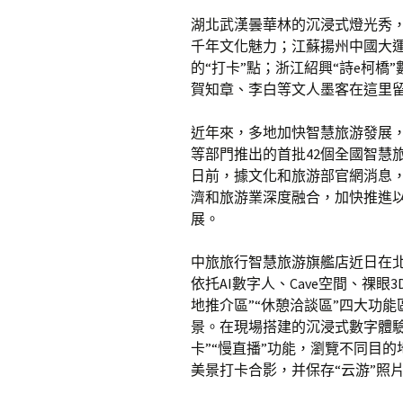
湖北武漢曇華林的沉浸式燈光秀
千年文化魅力；江蘇揚州中國大運
的“打卡”點；浙江紹興“詩e柯
賀知章、李白等文人墨客在這里
近年來，多地加快智慧旅游發展
等部門推出的首批42個全國智慧
日前，據文化和旅游部官網消息
濟和旅游業深度融合，加快推進
展。
中旅旅行智慧旅游旗艦店近日在
依托AI數字人、Cave空間、祼眼
地推介區”“休憩洽談區”四大功
景。在現場搭建的沉浸式數字體驗
卡”“慢直播”功能，瀏覽不同目
美景打卡合影，并保存“云游”照