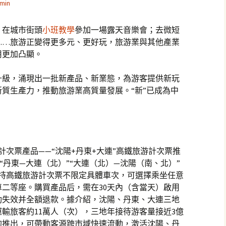
min
；在城市街頭
小班教學
參加一場露天音樂會；去微短
……旅游正變得更多元、更好玩，旅游業與其他產業
用更加凸顯。
升級，涌現出一批新產品、新業態，為游客提供新玩
質生產力，推動旅游業高質量發展。“新”已成為中
計次票產品——“沈陽+丹東+大連”高鐵旅游計次票推
“丹東—大連（北）”“大連（北）—沈陽（南、北）”
客持高鐵旅游計次票不限定具體車次，可選擇乘坐任意
二等座。購買產品后，需在30天內（含當天）啟用
動失效并全額退款。據介紹，沈陽、丹東、大連三地
運輸旅客約11萬人（次），三地年接待游客量接近3億
的推出，可帶動客源跨市域快速流動，激活沈陽、丹