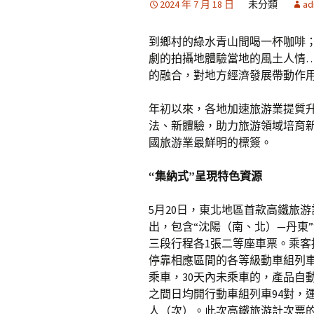
2024 年 7 月 18 日
未分類
ad
到鄉村的綠水青山間喝一杯咖啡
劇的拍攝地體驗當地的風土人情
的融合，對地方經濟發展帶動作
年初以來，各地加速旅游業提質
法、新體驗，助力旅游領域培育新
國旅游業最鮮明的標簽。
“集納式”呈現特色資源
5月20日，東北地區首款高鐵旅游
出，包含“沈陽（南、北）—丹東”
三段行程各1張二等座車票。乘
停靠相應區間的各等級動車組列車
乘車，30天內未乘車的，產品自
之間日均開行動車組列車94對，
人（次）。此次高鐵旅游計次票