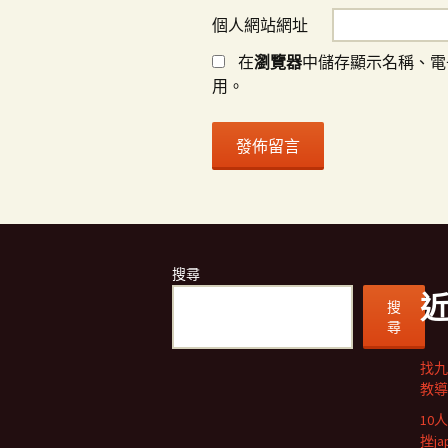
個人網站網址
在
瀏覽器
中儲存顯示名稱、電
用。
搜尋
搜
尋
找九
教導
10
挫j