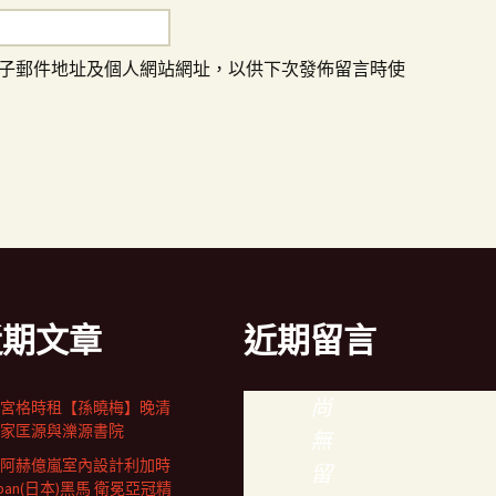
子郵件地址及個人網站網址，以供下次發佈留言時使
近期文章
近期留言
尚
宮格時租【孫曉梅】晚清
家匡源與濼源書院
無
人阿赫億嵐室內設計利加時
留
apan(日本)黑馬 衛冕亞冠精