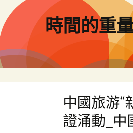
跳
至
主
時間的重
要
內
容
中國旅游“
證涌動_中