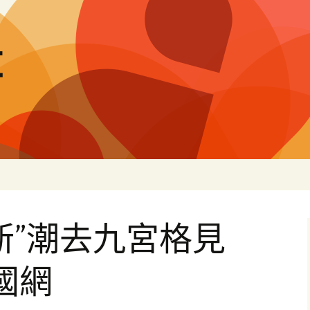
量
新”潮去九宮格見
國網