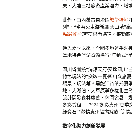
東、大連三地旅游產業潛力，增
此外，由內蒙古自治區
教學場地
列”、“坐著火車游新疆·天山號”
舞蹈教室
游”提供新選擇，推動旅
進入夏季以來，全國多地著手迎
當地特色旅游資源進行“集納式”
四川省圍繞“清涼天府·安逸四川
特色玩法的“安逸一夏·四川文旅
場景、玩法等。黑龍江省依托夏季
地、大湖泊、大草原等多樣化生態
設計開發森林康養、休閑避暑、
多彩黔程——2024‘多彩貴州’
綠寶石”“激情貴州超燃綻放”等精
數字化助力創新發展