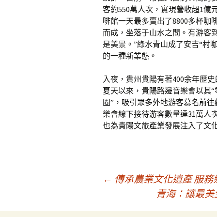
客約550萬人次，實現營收超1億
啡館一天最多賣出了8800多杯咖
而成，坐落于山水之間。有游客
是美景。”綠水青山成了安吉“村
的一種新業態。
入夜，貴州貴陽有著400余年歷
夏天以來，貴陽路邊音樂會以其“
圈”，吸引眾多外地游客慕名前往
樂會線下接待游客數量達31萬人
也為貴陽文旅產業發展注入了文化
文
←
傳承農業文化遺產 服務
青海：讓最美
章