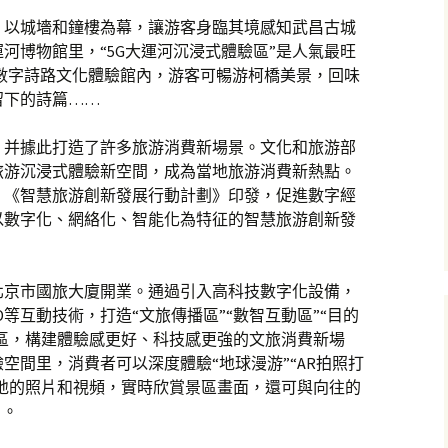
，以城墻和鐘樓為幕，讓游客身臨其境感知武昌古城
河博物館里，“5G大運河沉浸式體驗區”是人氣最旺
橋”數字詩路文化體驗館內，游客可暢游柯橋美景，回味
留下的詩篇……
，并據此打造了許多旅游消費新場景。文化和旅游部
旅游沉浸式體驗新空間，成為當地旅游消費新熱點。
，《智慧旅游創新發展行動計劃》印發，促進數字經
以數字化、網絡化、智能化為特征的智慧旅游創新發
北京市國旅大廈開業。通過引入高科技數字化設備，
3D等互動技術，打造“文旅傳播區”“數智互動區”“目的
能區，構建體驗感更好、科技感更強的文旅消費新場
空間里，消費者可以深度體驗“地球漫游”“AR拍照打
的地的照片和視頻，實時欣賞景區畫面，還可與向往的
片。