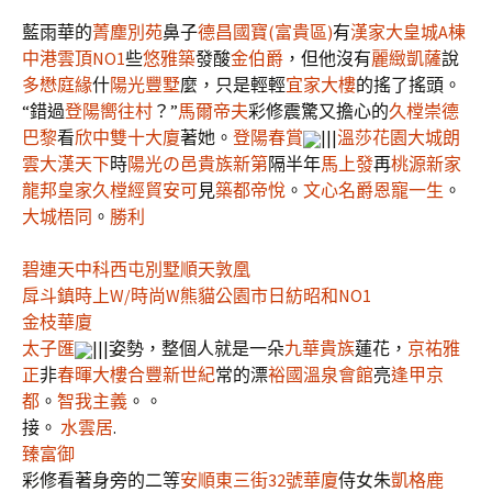
藍雨華的
菁塵別苑
鼻子
德昌國寶(富貴區)
有
漢家大皇城A棟
中港雲頂NO1
些
悠雅築
發酸
金伯爵
，但他沒有
麗緻凱薩
說
多懋庭緣
什
陽光豐墅
麼，只是輕輕
宜家大樓
的搖了搖頭。
“錯過
登陽嚮往村
？”
馬爾帝夫
彩修震驚又擔心的
久樘崇德
巴黎
看
欣中雙十大廈
著她。
登陽春賞
|||
溫莎花園
大城朗
雲
大漢天下
時
陽光の邑
貴族新第
隔半年
馬上發
再
桃源新家
龍邦皇家
久樘經貿安可
見
築都帝悅
。
文心名爵
恩寵一生
。
大城梧同
。
勝利
碧連天
中科西屯別墅
順天敦凰
戽斗鎮
時上W/時尚W
熊貓公園市
日紡昭和NO1
金枝華廈
太子匯
|||姿勢，整個人就是一朵
九華貴族
蓮花，
京祐雅
正
非
春暉大樓
合豐新世紀
常的漂
裕國溫泉會館
亮
逢甲京
都
。
智我主義
。。
接。
水雲居
.
臻富御
彩修看著身旁的二等
安順東三街32號華廈
侍女朱
凱格鹿