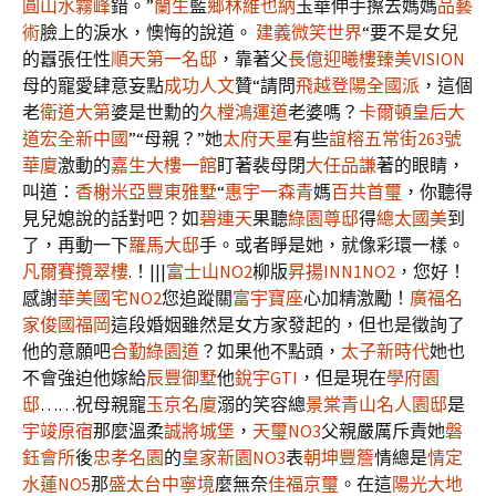
圓山水霧峰
錯。”
蘭生
藍
鄉林維也納
玉華伸手擦去媽媽
品藝
術
臉上的淚水，懊悔的說道。
建義微笑世界
“要不是女兒
的囂張任性
順天第一名邸
，靠著父
長億迎曦樓
臻美VISION
母的寵愛肆意妄點
成功人文
贊“請問
飛越登陽
全國派
，這個
老
衛道大第
婆是世勳的
久樘鴻運道
老婆嗎？
卡爾頓
皇后大
道
宏全新中國
”“母親？”她
太府天星
有些
誼榕五常街263號
華廈
激動的
嘉生大樓一館
盯著裴母閉
大任品謙
著的眼睛，
叫道：
香榭米亞
豐東雅墅
“
惠宇一森青
媽
百共首璽
，你聽得
見兒媳說的話對吧？如
碧連天
果聽
綠園尊邸
得
總太國美
到
了，再動一下
羅馬大邸
手。或者睜是她，就像彩環一樣。
凡爾賽
攬翠樓
.！|||
富士山NO2
柳版
昇揚INN1NO2
，您好！
感謝
華美國宅NO2
您追蹤關
富宇寶座
心加精激勵！
廣福名
家
俊國福岡
這段婚姻雖然是女方家發起的，但也是徵詢了
他的意願吧
合勤綠園道
？如果他不點頭，
太子新時代
她也
不會強迫他嫁給
辰豐御墅
他
銳宇GTI
，但是現在
學府園
邸
……祝母親寵
玉京名廈
溺的笑容總
景棠青山
名人園邸
是
宇竣原宿
那麼溫柔
誠將城堡
，
天璽NO3
父親嚴厲斥責她
磐
鈺會所
後
忠孝名園
的
皇家新園NO3
表
朝坤豐簷
情總是
情定
水蓮NO5
那
盛太台中寧境
麼無奈
佳福京璽
。在這
陽光大地