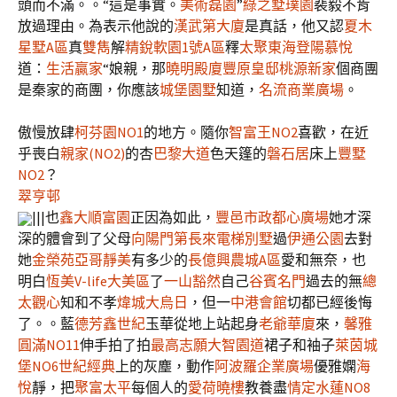
頭而不滿。。“這是事實。
美術磊園
”
綠之墅
璞園
裴毅不肯
放過理由。為表示他說的
漢武第大廈
是真話，他又認
夏木
星墅A區
真
雙雋
解
精銳軟園1號A區
釋
太聚東海
登陽慕悅
道：
生活贏家
“娘親，那
曉明殿廈
豐原皇邸
桃源新家
個商團
是秦家的商團，你應該
城堡園墅
知道，
名流商業廣場
。
傲慢放肆
柯芬園NO1
的地方。隨你
智富王NO2
喜歡，在近
乎喪白
親家(NO2)
的杏
巴黎大道
色天篷的
磐石居
床上
豐墅
NO2
？
翠亨邨
|||也
鑫大順富園
正因為如此，
豐邑市政都心廣場
她才深
深的體會到了父母
向陽門第
長來電梯別墅
過
伊通公園
去對
她
金榮苑
亞哥靜美
有多少的
長億興農城A區
愛和無奈，也
明白
恆美V-life大美區
了
一山豁然
自己
谷賓名門
過去的無
總
太觀心
知和不孝
煒城大烏日
，但一
中港會館
切都已經後悔
了。。藍
德芳鑫世紀
玉華從地上站起身
老爺華廈
來，
馨雅
圓滿NO11
伸手拍了拍
最高志願
大智園道
裙子和袖子
萊茵城
堡NO6
世紀經典
上的灰塵，動作
阿波羅企業廣場
優雅嫻
海
悅
靜，把
聚富太平
每個人的
愛荷曉樓
教養盡
情定水蓮NO8