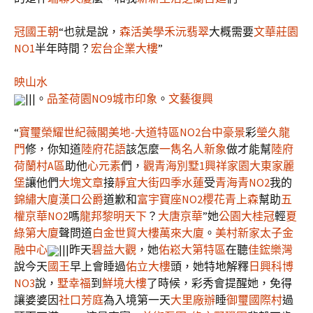
冠國王朝
“也就是說，
森活美學
禾沅翡翠
大概需要
文華莊園
NO1
半年時間？
宏台企業大樓
”
映山水
|||。
品荃荷園NO9
城市印象
。
文藝復興
“
寶璽榮耀世紀
薇閣美地-大道特區NO2
台中豪景
彩
瑩久龍
門
修，你知道
陸府花語
該怎麼
一雋
名人新象
做才能幫
陸府
荷蘭村A區
助他
心元素
們，
觀青海別墅1
興祥家園
大東家麗
堡
讓他們
大塊文章
接
靜宜大街
四季水蓮
受
青海青NO2
我的
錦繡大廈
漢口公爵
道歉和
富宇寶座NO2
櫻花青上森
幫助
五
權京華NO2
嗎
龍邦黎明天下
？
大唐京華
”她
公園大桂冠
輕
夏
綠第大廈
聲問道
白金世貿大樓
萬來大廈
。
美村新家
太子金
融中心
|||昨天
碧益大觀
，她
佑崧大第特區
在聽
佳鋐樂灣
說今天
國王
早上會睡過
佑立大樓
頭，她特地解釋
日興科博
NO3
說，
墅幸福
到
鮮境大樓
了時候，彩秀會提醒她，免得
讓婆婆因
社口芳庭
為入境第一天
大里廠辦
睡
御璽國際村
過