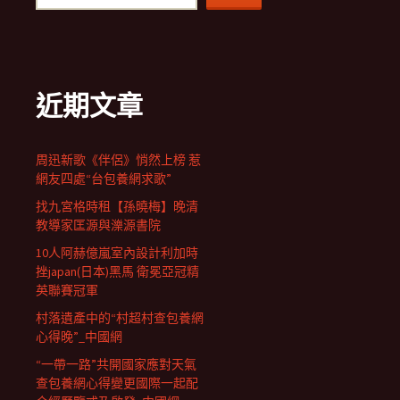
近期文章
周迅新歌《伴侶》悄然上榜 惹
網友四處“台包養網求歌”
找九宮格時租【孫曉梅】晚清
教導家匡源與濼源書院
10人阿赫億嵐室內設計利加時
挫japan(日本)黑馬 衛冕亞冠精
英聯賽冠軍
村落遺產中的“村超村查包養網
心得晚”_中國網
“一帶一路”共開國家應對天氣
查包養網心得變更國際一起配