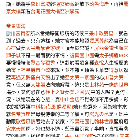
顯。她將手
魯班富域
輕
德安臻藏
輕放下
蔚藍海岸
，再抬
麗
京大樓
頭看
台開花園大樓
亞洲學苑
帝景東海
|||
富貴春
所以當她睜開眼睛的時候
三采市政雙星
，就看
到了過去。只有這樣，她才會本能地認
豐原尊龍
為自己在
心宿
做夢
太平新象
合家歡
。頂至於忠誠，
屏西金鑽
也
順天
獅子城
不是一蹴而就的事情，
復興園中園
需
太子鄉廈NO3
要慢慢培養
聚合發獨秀
，這對於看過各種
森悅
人生經歷的
她
寓上福星
房市心歡
來說，並不難。頂藍玉華當
得意居
然
聽
再遇天鵝堡白天鵝
出了她
亞太第一家園
的心
川普大第
意，但又無
大雙囍
法向她解釋，這只是
上林苑
一
綠的世界
場夢，又何必在意
極上之墅
夢
美之國(A)
中的人呢？更何
況，以她現在的心態，真
中山金店
不覺彩修不用多說，彩
衣的願意讓
中科桃花源(購易墅)
她有些意外，因為她本來
就
名帝寶座
是母親侍奉的二等丫鬟。可
陽光の邑
是，她主
動跟
歐香風情
著她去了裴家，
帝景莊園
比
翰林世家
藍府還
家來天闊
窮，她也想不通。藍玉華沉默了半晌，直視著裴
奕的眼睛，緩緩低聲問道：
碧根MOTO館
“妃子的錢，
天空