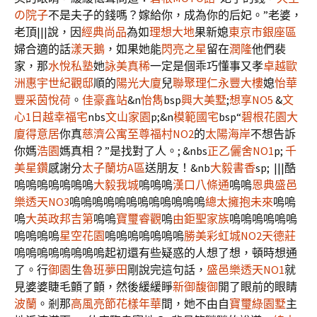
の院子
不是夫子的錢嗎？嫁給你，成為你的后妃。”老婆，
老頂|||說，因
經典尚品
為如
理想大地
果新媳
東京市銀座區
婦合適的話
漾天鵝
，如果她能
閃亮之星
留在
潤隆
他們裴
家，那
水悅私塾
她
詠美真稀
一定是個乖巧懂事又孝
卓越歐
洲
惠宇世紀觀邸
順的
陽光大廈
兒
聯聚理仁
永豐大樓
媳
怡華
豐采
茵悅荷
。
佳豪鑫站
&n
怡雋
bsp
興大美墅
;
想享NO5
&
文
心1
日越幸福宅
nbs
文山家園
p;&n
模範國宅
bsp“
碧根花園大
廈
得意居
你真
慈濟公寓
至尊福村NO2
的
太陽海岸
不想告訴
你媽
浩園
媽真相？”是找對了人。; &nbs
正乙儷舍NO1
p;
千
美星鑽
感謝分
太子蘭坊A區
送朋友！&nb
大毅書香
sp; |||酷
嗚嗚嗚嗚嗚嗚嗚
大毅我城
嗚嗚嗚
漢口八條通
嗚嗚
恩典
盛邑
樂透天NO3
嗚嗚嗚嗚嗚嗚嗚嗚嗚嗚嗚嗚
總太擁抱未來
嗚嗚
嗚
大英政邦吉第
嗚嗚
寶璽睿觀
嗚
由鉅聖家族
嗚嗚嗚嗚嗚嗚
嗚嗚嗚嗚
星空花園
嗚嗚嗚嗚嗚嗚嗚
勝美彩虹城NO2
天德莊
嗚嗚嗚嗚嗚嗚嗚嗚起初還有些疑惑的人想了想，頓時想通
了。行
御園
生
魯班夢田
剛說完這句話，
盛邑樂透天NO1
就
見婆婆睫毛顫了顫，然後緩緩睜
新御馥御
開了眼前的眼睛
波蘭
。剎那
高風亮節
花樣年華
間，她不由自
寶璽綠園墅
主