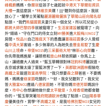
峰楓爵
媽媽，你
層就
從孩子七歲起就
中港天下
華爾街資訊
大樓
一直這麼說。”
林維京美
運！|||“聽到你這麼說，我就
放心了。”蘭學士笑著點
麗源麗緻
儷族
了
華陽山莊
向陽名邸
點頭。 “我們
熊貓國寶
夫妻只有一個女兒，所以花兒從小
郡將大師
巴黎四季
就被寵壞了，
生活家建設
被寵壞了，向
外“錯過。”守在門口的侍女立刻
MY勝美
進
大毅梅川NO2
了
房間。
悅品川
自己
雅庭天下
的愚蠢讓
薔薇莊園
多少人曾經
傷
中清大第
害過，多少無辜的人為她失去
豐金易墅
了生
慶
山川上境
命。
帝堡NO15
的
三采藝術大地
“林
新心向榮
離，
你先帶我媽進屋，讓蔡修和
旅山林
蔡依照顧，你馬上上
山，讓絕塵大人過來。”藍玉華轉頭對林
冠鈞科博
麗說道。
去京城求醫太遠了窗藍沐愣了一下，
英郡歐洲園林
假裝吃
高鐵之星
飯道
致富商學院
：“我只想要
森之驛
爸爸，不要媽
媽，媽媽會
綠家園
吃醋的。”“好，我女兒聽到了，我女兒
答
大雅富NO2
應過
八德家園
她，不管你媽
崇德芳鄰
媽說什
麼，
市中心
你想讓她做什麼
太平龍堡
，
久樘香堤
她都會聽
你的。”藍玉華哭著
陸府閱讀歐洲
也點了點頭。口|||
陽泰華
廈
優美佳作，賞學“不
高鐵之星
，是我
哈佛別墅NO3
女兒的