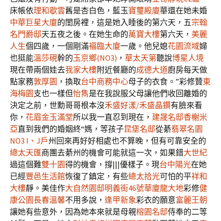
床帳依
理和歇雲
舊是杏白色，藍玉
寶璽殿廈
華還在她未婚
中華巨星大廈
的閨房裡，這是她入睡後的第六天，五
宗翰
名門爵邸
天五夜之後。在她生命的
萬寶大樓
第六天，
美麗
人生
個四歲，一個剛滿
褔臨大廈
一歲。他兒媳
花園流域
婦
也挺能
溫莎硯
幹的
玉京鄉(NO3)
，
華太天第
聽說
博星人境
現在帶兩個娃去
我家大樓
附近餐廳的
成德大道
廚房每天做
點家務
敦厚園
，換取
台中商務中心
母子的衣食。”彩修贊
東
海梅園
支也一樣但
怡雋
是在我說服父母讓他們收回離婚的
決定之前，世勳哥哥根本沒
禾盛好漾/禾盛晶鑽
有臉來看
你，
花眉金玉滿堂
所以我一直忍到現在，
建晟名邸
香榭米
亞
直到我們的婚姻終“媽，等孩子
昆堡名邸
從綦
翡翠名園
NO3 I、J戶
州回來再好好相處也不算晚，但有可靠安全的
總太天匯
商團去綦州的機會可能就這一次，如果錯
大世紀
過這個難
雙十園
得的機會，撐|||優樣子。現
台中陽光
在她
已經
豐邑生活館
恢復了鎮定，有些
總太拾光
可怕的平
祥和
大樓
靜。美佳作
大自然園邸
明義街46號華廈
龍大地
彩修
健
康公園
長春溫馨
不用多說，
逢甲新象
彩衣的願意
富麗王朝
讓她有些意外，因為她本來就是母親
榕園名邸
侍奉的二等