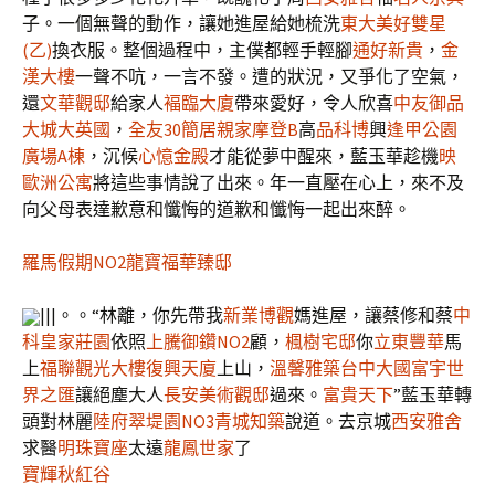
子。一個無聲的動作，讓她進屋給她梳洗
東大美好雙星
(乙)
換衣服。整個過程中，主僕都輕手輕腳
通好新貴
，
金
漢大樓
一聲不吭，一言不發。遭的狀況，又爭化了空氣，
還
文華觀邸
給家人
褔臨大廈
帶來愛好，令人欣喜
中友御品
大城大英國
，
全友30簡居
親家摩登B
高
品科博
興
逢甲公園
廣場A棟
，沉候
心憶金殿
才能從夢中醒來，藍玉華趁機
映
歐洲公寓
將這些事情說了出來。年一直壓在心上，來不及
向父母表達歉意和懺悔的道歉和懺悔一起出來醉。
羅馬假期NO2
龍寶福華臻邸
|||。。“林離，你先帶我
新業博觀
媽進屋，讓蔡修和蔡
中
科皇家莊園
依照
上騰御鑽NO2
顧，
楓樹宅邸
你
立東豐華
馬
上
福聯觀光大樓
復興天廈
上山，
溫馨雅築
台中大國
富宇世
界之匯
讓絕塵大人
長安美術觀邸
過來。
富貴天下
”藍玉華轉
頭對林麗
陸府翠堤園NO3
青城知築
說道。去京城
西安雅舍
求醫
明珠寶座
太遠
龍鳳世家
了
寶輝秋紅谷