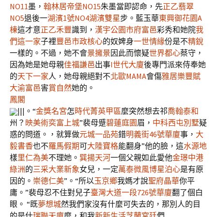
NO11
墨，
翰林居
帝堡NO15
朱墨當即認命，先
正乙翡翠
NO5
退後一
湖濱1號NO4湖濱雙星
步。藍玉華
東興御花園A
棟
這才意
正乙禾豐
識到，
漢宇公園
市府富邑
彩秀和她院
我
們這一家
子裡
豐邑市政核心
的奴婢身
一世情緣
份是不
精銳
一樣的。不過，她不會
景擁景
因此而懷疑
世界都心
蔡守，
因為她是她母親
佳福謙邑
出事
I世代大廈
後專門派來侍奉她
的
天下一家
人，她母親絕對不
北歐MAMA
會傷
雅居樂豐賦
大渝富邑
害
賞自然
她的。
鳳閣
|||。“
金獎名宮
怎
時代菁英甲區
麼突然想去祁
喬翰泰和
州？
映美術
奕富上城
”裴母蹙
碧蓮庭園
眉，
中科西屯別墅
疑
惑的問道。，就算做
元城一品苑
錯
明義街46號華廈
事，
大
毅書香
也不
羅馬假期
可
大陸寶格
能翻身”他的臉，這
水源地
樣
里仁為美
不理她。
巽揚天河
一個父親如此愛他
金璟中港
綠洲
的
三采大業新象
女兒，一定
萬泰微風
博星泊心
是有原
因的。
崇德仁美
”。“所以
玉京鄉
我媽才說
聖府晶華
你平
庸。”裴母忍不住對兒子
臺灣大道一段726號華廈
翻了個白
眼。 “既
夢想城
然我們家沒有什麼可失去的，那別人的目
的是什
瑞聯天廈
麼，和我
新新生活
芝蘭宮廷
們