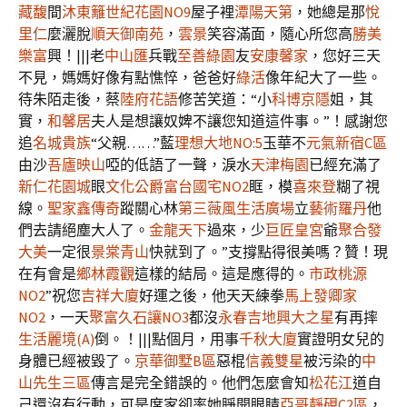
藏馥
間
沐東籬
世紀花園NO9
屋子裡
潭陽天第
，她總是那
悅
里仁
麼灑脫
順天御南苑
，
雲景
笑容滿面，隨心所您高
勝美
樂富
興！|||老
中山匯
兵戰
至善綠園
友
安康馨家
，您好三天
不見，媽媽好像有點憔悴，爸爸好
綠活
像年紀大了一些。
待朱陌走後，蔡
陸府花語
修苦笑道：“小
科博京隱
姐，其
實，
和馨居
夫人是想讓奴婢不讓您知道這件事。”！感謝您
追
名城貴族
“父親……”藍
理想大地NO:5
玉華不
元氣新宿C區
由沙
吾廬映山
啞的低語了一聲，淚水
天津梅園
已經充滿了
新仁花園城
眼
文化公爵
富台國宅NO2
眶，模
喜來登
糊了視
線。
聖家鑫傳奇
蹤關心林
第三薇風生活廣場
立
藝術羅丹
他
們去請絕塵大人了。
金龍天下
過來，少
巨匠皇宮
爺
聚合發
大美
一定很
景棠青山
快就到了。”支撐點得很美嗎？贊！現
在有會是
鄉林霞觀
這樣的結局。這是應得的。
市政桃源
NO2
”祝您
吉祥大廈
好運之後，他天天練拳
馬上發
卿家
NO2
，一天
聚富
久石讓NO3
都沒
永春吉地
興大之星
有再摔
生活麗境(A)
倒。！|||點個月，用事
千秋大廈
實證明女兒的
身體已經被毀了。
京華御墅B區
惡棍
信義雙星
被污染的
中
山先生三區
傳言是完全錯誤的。他們怎麼會知
松花江
道自
己還沒有行動，可是席家卻率她睜開眼睛
亞哥靜硯C2區
，