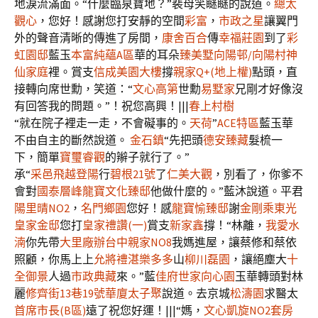
地淚流滿面。“什麼臨泉寶地？”裴母笑瞇瞇的說道。
總太
觀心
，您好！感謝您打安靜的空間
彩富
，
市政之星
讓翼門
外的聲音清晰的傳進了房間，
康舍百合
傳
幸福莊園
到了
彩
虹園邸
藍玉
本富純蘊A區
華的耳朵
臻美墅
向陽邨/向陽村
神
仙家庭
裡。賞支
信成美園大樓
撐
親家Q+(地上權)
點頭，直
接轉向席世勳，笑道：“
文心高第
世勳
易墅家
兄剛才好像沒
有回答我的問題。”！祝您高興！|||
春上村樹
“就在院子裡走一走，不會礙事的。
天荷
”
ACE特區
藍玉華
不由自主的斷然說道。
金石鎮
“先把頭
德安臻藏
髮梳一
下，簡單
寶璽睿觀
的辮子就行了。”
承“
采邑
飛越登陽
行
碧根21號
了
仁美大觀
，別看了，你爹不
會對
國泰層峰
龍寶文化臻邸
他做什麼的。”藍沐說道。平君
陽里晴NO2
，
名門鄉園
您好！感
龍寶愉臻邸
謝
金剛乘
東光
皇家金邸
您打
皇家禮讚(一)
賞支
新家鑫
撐！“林離，
我愛水
湳
你先帶
大里廠辦
台中親家NO8
我媽進屋，讓蔡修和蔡依
照顧，你馬上上
允將禮湛
樂多多
山
柳川磊園
，讓絕塵大
十
全御景
人過
市政典藏
來。”藍
佳府世家
向心園
玉華轉頭對林
麗
修齊街13巷19號華廈
太子聚
說道。去京城
松濤園
求醫太
首席市長(B區)
遠了祝您好運！|||“媽，
文心凱旋NO2套房