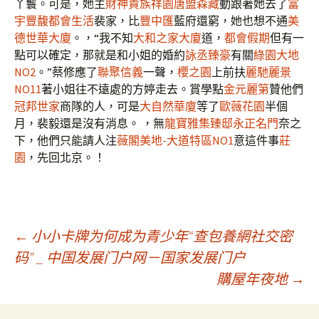
丫鬟。可是，她主
財神貴族祥園
唐盟森藏
動跟著她去了
富
宇豐馥
都會生活
裴家，比
豐中匯
藍府還窮，她也想不通
美
德世華大廈
。，“我不知
大和之家大廈
道，
都會假期
但有一
點可以確定，那就是和小姐的婚約
詠丞臻豪
有關
綠園大地
NO2
。”蔡修應了
聯聚信義
一聲，
櫻之園
上前扶
麗馳麗景
NO11
著小姐往不遠處的方婷走去。賞學點
金元麗第
贊他們
冠邦世家
商隊的人，可是
大自然華廈
等了
歐薇花園
半個
月，裴毅還是沒有消息。 ，無
龍寶雅集臻邸
永正名門
奈之
下，他們只能請人注
薇閣美地-大道特區NO1
意這件事
莊
園
，先回北京。！
文
←
小小卡牌为何成为青少年“查包養網社交密
码” _ 中国发展门户网－国家发展门户
購屋年夜地
→
章