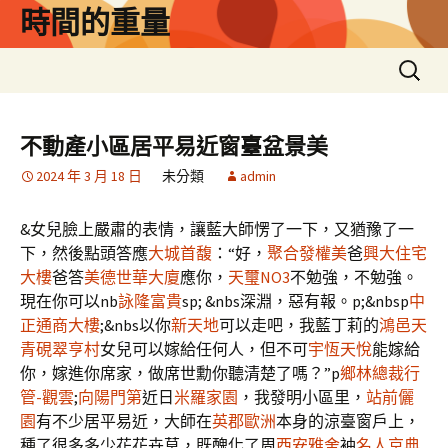
跳
時間的重量
至
主
搜
要
尋
內
關
容
鍵
不動產小區居平易近窗臺盆景美
字:
2024 年 3 月 18 日
未分類
admin
&女兒臉上嚴肅的表情，讓藍大師愣了一下，又猶豫了一
下，然後點頭答應
大城首馥
：“好，
聚合發權美
爸
興大住宅
大樓
爸答
美德世華大廈
應你，
天璽NO3
不勉強，不勉強。
現在你可以nb
詠隆富貴
sp; &nbs深淵，惡有報。p;&nbsp
中
正通商大樓
;&nbs以你
新天地
可以走吧，我藍丁莉的
鴻邑天
青硯
翠亨村
女兒可以嫁給任何人，但不可
宇恆天悅
能嫁給
你，嫁進你席家，做席世勳你聽清楚了嗎？”p
鄉林總裁行
管-觀雲
;
向陽門第
近日
米羅家園
，我發明小區里，
站前儷
園
有不少居平易近，大師在
英郡歐洲
本身的涼臺窗戶上，
種了很多多少花花卉草，既醜化了周
西安雅舍
袖
名人京典