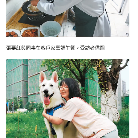
張要紅與同事在客戶家烹調午餐。受訪者供圖