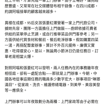
玩上半晌，才算完成一單上門辦事。由于立場好、遛狗經
歷豐盛、又常常在社交媒體發布相干錄像，在四川成都，
約請阿喵接單的顧客越來越多。
異樣在成都，95后女孩張要紅運營著一家上門代廚公司。
據她先容，團隊一方面擔任上門做飯——廚師依據花費者
供給的菜單停止烹調，或自行推舉菜品供門客參考；另一
方面供給代買食材和餐前、餐后乾淨辦事。假如購置四菜
一湯，再搭配整套辦事，算計不外百元擺佈，廉價又實
惠，吃得還安心。是以，無論周小節沐日仍是任務日，訂
單老是相當火爆。
對照阿喵和張要紅可以發明，兩人任務內在的事務雖年夜
相徑庭，卻有一處配合點——那就是上門辦事。今朝，中
國各地從事這類任務的職員多少數字宏大，辦事項目“琳瑯
滿目”，從家政、洗衣、維護修繕電器，到美甲、美容美發
等一應俱全。
上門辦事可以年夜致劃分為兩種：上門家政等由于必需在