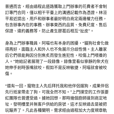
普通而言，經由過程此道路獲取上門辦事的花費者不會制
訂專門合同，僅以相干平臺上的溝通記載作為憑證。林洹
平易近提出，用戶和辦事者最好明白商定兩邊權力任務，
包含辦事內在的事務、辦事東西的品質、免費尺度、售后
保證、違約義務等，防止產生膠葛后相互“扯皮”。
身為上門辦事職員，阿喵也有本身的困擾，“貓狗社會化做
得再好，面臨主人和外人也不免展示分歧性情。主人離家
后它們很能夠因分別焦炙而發生進犯性，咬傷上門喂養的
人。”她給記者展現了一段錄像，錄像里看似寧靜的柴犬在
她伸手剎時張嘴就咬，假如不是反映敏捷，阿喵就會被咬
傷。
“還有一回，寵物主人先后拜托我和他伴侶遛狗，成果伴侶
先行抵家帶走了狗，可我全然不知。”上門撲空的工作張要
紅團隊也曾遭受過。據她回想，那時幾個廚師達到商定地
址，發明樓里并無客戶供給的房號，這才反映過去是被把
玩簸弄了。凡此各種闡明，需求經由過程加大力度規章軌