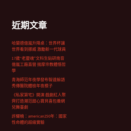
近期文章
哈蘭德億嵐升降桌：世界杯讓
世界看到挪威 激勵新一代球員
17歲“老靈魂”文科生鉆研南音
億嵐工廠直營 揣摩宗教體悟哲
學
青海師范年夜學發布智達躲語
秀傳醫院體檢年夜模子
《私家第宅》開演 戲劇紅人聚
齊打造潮范甜心寶貝喜包養網
兒舞臺劇
許耀楠：american250年：國家
性命體的超級實驗