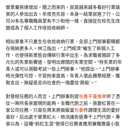
營業量疾速增加，隨之而來的，就是越來越多看好行業遠
景的人參加出去。年夜亮先容，本身一結業就進了行，公
司30多名專職職員里有不少和他一樣，直接從在校先生改
變成為了個人工作收拾收納師。
相似景象不只產生在收拾收納行業，全部上門辦事範疇都
在吸納更多人。林江指出，“上門經濟”催生了新個人工
作，也使得新業態自傳統行業中出生，為求職者開辟了多
元化的失業新賽道，發明出遼闊的失業空間。“待失業的年
青人或可以測驗考試一些上門辦事。”他提出，“上門辦事
時光彈性可控、不受拘束度高，年青人借此積聚經歷、獲
取支出，無疑是走向社會的一塊盡佳‘跳板’。”
對曾經任務的人而言，上門辦事則提
包養平臺推舉
供了憑
仗一無所長來變現的能夠。全職代廚之前，張要紅曾在一
家公司任務，只是在周末將做飯當
包養
作調理生涯的愛好
喜好。后出處于營業紅火，她決議告退專干上門代廚。專
家以為，這種“斜杠生涯”使得已任務者應用兼職豐盛小我