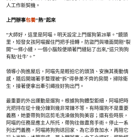
人工作新契機。
上門辦事
包養
“熱”起來
“大師好，這里是阿喵。明天設定上門遛狗第28單。”鏡頭
里，短發女孩阿喵握住門把手扭轉，防盜門與墻面間剛“裂
開”一條小縫，一個小腦殼便順著門縫鉆了出來,“這只狗狗
有點‘社牛’。”
領導小狗進屋后，阿喵先是輕拍它的頭頂、安撫其衝動情
感，隨后開端著手整理被“拆”得參差不齊的房間，掃除衛
生，接著便拿出牽引繩拴好狗出門。
最重要的外出運動是遛狗。根據狗狗體型鉅細，阿喵把時
光把持在從十幾分鐘到幾非常鐘不等。有時遛狗不是重要
義務，她要帶狗到店剪毛洗澡做狗狗美容；還有些時辰，
阿喵的任務是應主人所托，帶狗往做盡育手術。停止一系
列出門義務，阿喵將狗狗送回家、為它添食加水，再陪它