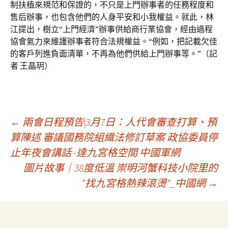
制扶植來規范和保證的，不只是上門辦事者的任務程度和
售后辦事，也包含他們的人身平安和小我權益。就此，林
江提出，樹立“上門經濟”辦事供給商行業協會，經由過程
協會氣力來維護辦事者符合法規權益。“例如，把記載欠佳
的客戶列進負面清單，不再為他們供給上門辦事等。”（記
者 王晶玥）
文
←
兩會日程預告|3月7日：人代會審查打算、預
算陳述 審議國務院組織法修訂草案 政協委員停
止年夜會講話 -達九宮格空間 中國軍網
章
圖片故事｜38度低溫 崇明河蟹科技小院里的
“找九宮格熱辣滾燙”_中國網
→
導
覽