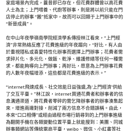
家庭場景內完成，曩昔即已存在，但花費群體曾以高花費
人士為主；上門喂養、代廚等辦事，則是將以前只能在門
店停止的辦事 “搬”抵家中，故而可以回類于上門辦事中的
“新晉成員”。
在中山年夜學嶺南學院經濟學系傳授林江看來，“上門經
濟”非常熱絡反應了花費進級的年夜趨向，“好比，有人由
於重視隱私或喜愛特性化辦事而選擇上門辦事；花費者需
求碎片化、多元化，做飯、乾淨、維護修繕等任何一種需
求，都能夠導向上門辦事；再好比，愿意為上門辦事花費
的人數年夜幅增添，這些都是花費進級的表示。”
“internet飛速成長、社交效能日益強盛,為‘上門經濟’供給
了交互平臺。”林江說，internet買通花費者和辦事者的信
息溝通渠道，將花費者零碎的需乞降辦事者的辦事湊集起
來，增進兩邊對接，削減了兩方信息不合錯誤稱。由此，
本來“口口相傳”或經由過程市場行銷尋到的上門辦事進級
為翻開手機在各類變動位置平臺上就能搜到：美團、同城
辦事類網站等傳統電商平臺，weibo、微信、小紅書等社