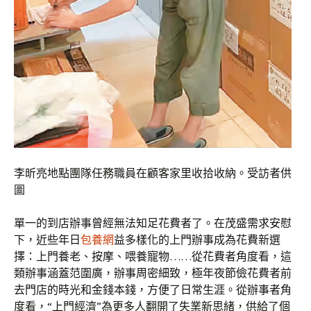
李昕亮地點團隊任務職員在顧客家里收拾收納。受訪者供
圖
單一的到店辦事曾經無法知足花費者了。在茂盛需求安慰
下，近些年日
包養網
益多樣化的上門辦事成為花費新選
擇：上門養老、按摩、喂養寵物……從花費者角度看，這
類辦事涵蓋范圍廣，辦事周密細致，極年夜節儉花費者前
去門店的時光和金錢本錢，方便了日常生涯。從辦事者角
度看，“上門經濟”為更多人翻開了失業新思緒，供給了個