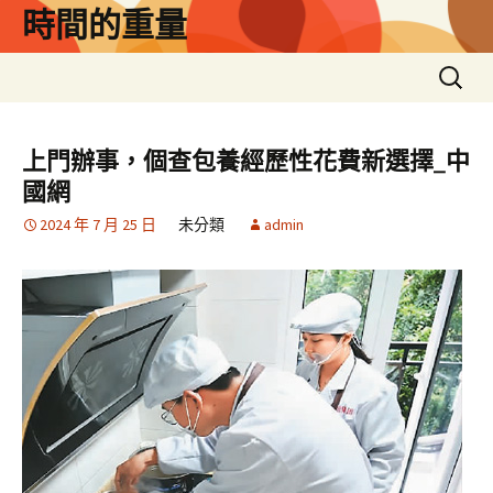
跳
時間的重量
至
主
搜
要
尋
內
關
容
鍵
上門辦事，個查包養經歷性花費新選擇_中
字:
國網
2024 年 7 月 25 日
未分類
admin