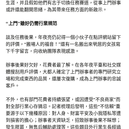
生涯，并且假如他們有志于切換任務賽道，從事上門辦事
或許還能翻開思緒，為其帶來任務方面的新啟示。
“上門”雖好仍需行業規范
談及任務後果，年夜亮仍記得一個小伙子在點評網站留下
的評價，“搬場人的福音！”還有一名搬出來煢居的女孩寫
下千字留言，向收納團隊表現感激。
辦事後果好欠好，花費者最了解。在各年夜平臺和社交媒
體搜刮用戶評價，大都人確定了上門辦事者的專門研究立
場和完成東西的品質，還屢次復購，成為上門辦事的忠誠
客戶。
不外，也有部門花費者持續張望，或因遭受“不良商家”而
對全部行業心存猜忌。記者梳理后發明，這些“不信賴”重
要源于以下幾種原因：對人身、財富平安及小我隱私等遭
到損害的擔心；辦事者天資缺乏，招致辦事後果不睬想；
發生膠葛，無售后輔助處理等。這些題目外行業生長經過