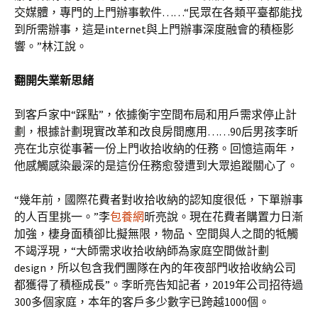
交媒體，專門的上門辦事軟件……“民眾在各類平臺都能找
到所需辦事，這是internet與上門辦事深度融會的積極影
響。”林江說。
翻開失業新思緒
到客戶家中“踩點”，依據衡宇空間布局和用戶需求停止計
劃，根據計劃現實改革和改良房間應用……90后男孩李昕
亮在北京從事著一份上門收拾收納的任務。回憶這兩年，
他感觸感染最深的是這份任務愈發遭到大眾追蹤關心了。
“幾年前，國際花費者對收拾收納的認知度很低，下單辦事
的人百里挑一。”李
包養網
昕亮說。現在花費者購置力日漸
加強，棲身面積卻比擬無限，物品、空間與人之間的牴觸
不竭浮現，“大師需求收拾收納師為家庭空間做計劃
design，所以包含我們團隊在內的年夜部門收拾收納公司
都獲得了積極成長”。李昕亮告知記者，2019年公司招待過
300多個家庭，本年的客戶多少數字已跨越1000個。