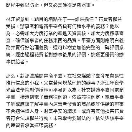
歷程中難以防止，但又必需獲得足夠器重。
林江留意到，題目的堵點在于——誰來擔任？花費者權益
受損，辦事者和電商平臺各負有何種水平的義務？他以
為，必需加大力度行業的準進天資審核，加大力度標準審
查，確保辦事者的任務東西的品質。平臺方面則應明白義
務并實行好治理義務，還可以樹立加倍完整的口碑評價系
統，經由過程花費者對辦事後果的評價，挑選更優質的辦
事供給者。
那么，對那些繞開電商平臺，在社交媒體平臺發布貿易性
推行信息的小我，又當若何規范他們的辦事？浙江年夜學
光華法學院副傳授林洹平易近以為，社交媒體平臺同電商
平臺一樣遭到電子商務律例范。依照該律例定，電商平臺
了解或應該了解平臺內運營者發賣的商品或許供給的辦事
不合適保證人身、財富平安的請求，或許有其他損害花費
者符合法規權益行動，未采取需要辦法的，依法與該平臺
內運營者承當連帶義務。