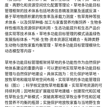
度、再野化和资源空间优化配置等理论。草地多功能目标
管理框架的技术体系包括地表信息精准测量及遥感反演、
基于草地物质积累的牧食率及承载力测度、牧草育种等技
术体系，以及饲草种植-加工与家畜营养均衡饲养、生物多
样性维持及资源保护和利用、生态功能提升和生态产品价
值实现等技术体系。草地多功能目标管理的模式涵盖绿色
发展指标体系、气候-生物-资本资源区域耦合、有蹄类野
生动物与放牧家畜均衡管理、草地多功能目标管理模块化
动态模型等内容。
草地多功能目标管理框架将草地的多功能性作为自然保护
地体系建设的重要内容，可以更好地实现草地多功能目标
管理与自然保护地建设。具体实践为：优化保护地草地、
放牧草地和栽培草地空间布局，实现草地的多功能管理目
标（图1）；科学核定放牧草地载畜量，实现草地资源的可
持续利用；因地制宜扩展栽培草地建植，创建现代和区域
性草牧业生产新模式，突破高寒地区草牧业季节性和区域
性营养不均衡的瓶颈；实施保护地放牧家畜与当地野生食