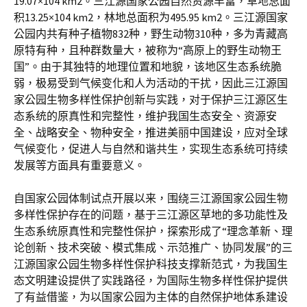
19.07×104 km2。三江源国家公园自然资源丰富，草地总面
积13.25×104 km2，林地总面积为495.95 km2。三江源国家
公园内共有种子植物832种，野生动物310种，多为青藏高
原特有种，且种群数量大，被称为“高原上的野生动物王
国”。由于其独特的地理位置和地貌，该地区生态系统脆
弱，极易受到气候变化和人为活动的干扰，因此三江源国
家公园生物多样性保护创新与实践，对于保护三江源区生
态系统的原真性和完整性，维护我国生态安全、资源安
全、战略安全、物种安全，推进美丽中国建设，应对全球
气候变化，促进人与自然和谐共生，实现生态系统可持续
发展等方面具有重要意义。
自国家公园体制试点开展以来，围绕三江源国家公园生物
多样性保护存在的问题，基于三江源区草地的多功能性及
生态系统原真性和完整性保护，探索形成了“理念革新、理
论创新、技术突破、模式集成、示范推广、协同发展”的三
江源国家公园生物多样性保护科技支撑新范式，为我国生
态文明建设提供了实践路径，为国际生物多样性保护提供
了有益借鉴，为以国家公园为主体的自然保护地体系建设