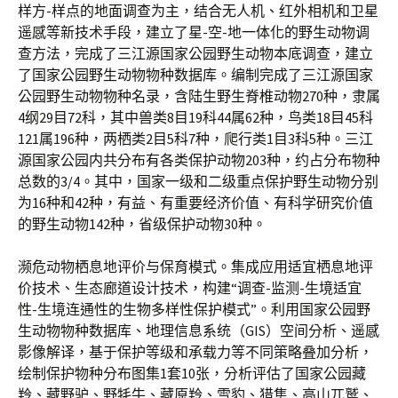
样方-样点的地面调查为主，结合无人机、红外相机和卫星
遥感等新技术手段，建立了星-空-地一体化的野生动物调
查方法，完成了三江源国家公园野生动物本底调查，建立
了国家公园野生动物物种数据库。编制完成了三江源国家
公园野生动物物种名录，含陆生野生脊椎动物270种，隶属
4纲29目72科，其中兽类8目19科44属62种，鸟类18目45科
121属196种，两栖类2目5科7种，爬行类1目3科5种。三江
源国家公园内共分布有各类保护动物203种，约占分布物种
总数的3/4。其中，国家一级和二级重点保护野生动物分别
为16种和42种，有益、有重要经济价值、有科学研究价值
的野生动物142种，省级保护动物30种。
濒危动物栖息地评价与保育模式。集成应用适宜栖息地评
价技术、生态廊道设计技术，构建“调查-监测-生境适宜
性-生境连通性的生物多样性保护模式”。利用国家公园野
生动物物种数据库、地理信息系统（GIS）空间分析、遥感
影像解译，基于保护等级和承载力等不同策略叠加分析，
绘制保护物种分布图集1套10张，分析评估了国家公园藏
羚、藏野驴、野牦牛、藏原羚、雪豹、猎隼、高山兀鹫、