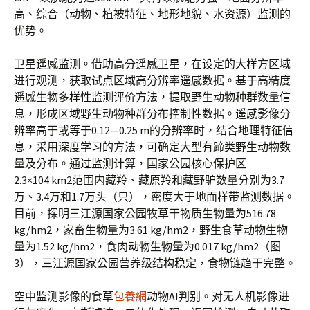
高、综合（动物、植被特征、地形地貌、水资源）监测的
优势。
卫星遥感监测。借助高分遥感卫星，在设定的大样方区域
进行观测，获取试点区域高分辨率遥感数据。基于高精度
遥感生物多样性监测评价方法，提取野生动物种群数量信
息，形成区域野生动物种群分布控制性数据。遥感影像分
辨率高于或等于0.12—0.25 m的分辨率时，结合地理特征信
息，采用深度学习的方法，可确定大型有蹄类野生动物数
量及分布。通过监测计算，国家公园核心保护区
2.3×104 km2范围内藏羚、藏原羚和藏野驴数量分别为3.7
万、3.4万和1.7万头（只），密度大于地面样带监测数据。
目前，探明三江源国家公园牧草干物质生物量为516.78
kg/hm2，家畜生物量为3.61 kg/hm2，野生食草动物生物
量为1.52 kg/hm2，食肉动物生物量为0.017 kg/hm2（图
3），三江源国家公园营养级结构稳定，食物链趋于完整。
空中监测影像的食草
包養網
动物AI判别。对无人机影像进