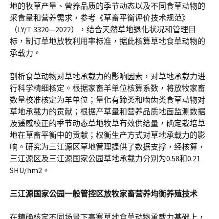
地的牧草产量、营养品质的季节动态以及不同食草动物的
采食量和营养需求，参考《草畜平衡评价技术规范》
（LY/T 3320—2022），结合天然草地退化状况和管理目
标，制订草地放牧利用率标准，据此核算草地食草动物的
承载力。
剖析食草动物对草地承载力的影响因素，对草地承载力进
行科学精细核定。根据家畜羊单位核算系数，将放牧家畜
数量校准核定为羊单位；量化有蹄类和啮齿类食草动物对
草地承载力的贡献；根据产草量和营养品质地面监测数据
及遥感校正的季节动态草地牧草有效供给量，确定栽培草
地在草畜平衡中的贡献；权衡生产方式对草地承载力的影
响。研究为三江源区草地管理提供了数据支撑，经核算，
三江源区及三江源国家公园草地承载力分别为0.58和0.21
SHU/hm2。
三江源国家公园一般管控区放牧家畜营养均衡养殖技术
在精确核定不同场景下高寒草地食草动物承载力基础上，