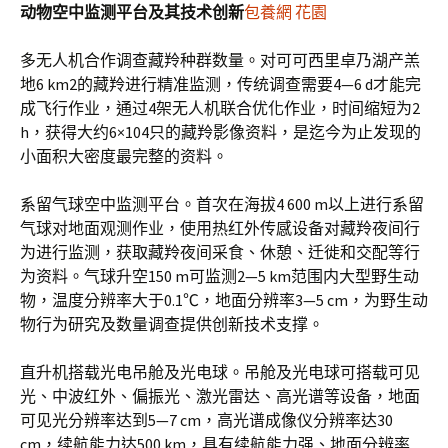
动物空中监测平台及其技术创新
包養網 花園
多无人机合作调查藏羚种群数量。对可可西里卓乃湖产羔
地6 km2的藏羚进行精准监测，传统调查需要4—6 d才能完
成飞行作业，通过4架无人机联合优化作业，时间缩短为2
h，获得大约6×104只的藏羚影像资料，是迄今为止发现的
小面积大密度最完整的资料。
系留气球空中监测平台。首次在海拔4 600 m以上进行系留
气球对地面观测作业，使用热红外传感设备对藏羚夜间行
为进行监测，获取藏羚夜间采食、休憩、迁徙和交配等行
为资料。气球升空150 m可监测2—5 km范围内大型野生动
物，温度分辨率大于0.1℃，地面分辨率3—5 cm，为野生动
物行为研究及数量调查提供创新技术支撑。
直升机搭载光电吊舱及光电球。吊舱及光电球可搭载可见
光、中波红外、偏振光、激光雷达、高光谱等设备，地面
可见光分辨率达到5—7 cm，高光谱成像仪分辨率达30
cm，续航能力达500 km，具有续航能力强、地面分辨率