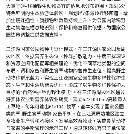
大鵟等8种珍稀野生动物适宜的栖息地分布范围，规划6处
特色鲜明的生态旅游体验区，规划出7条藏羚迁移廊道，增
加生境连通性，旗舰物种数量持续上升。为公园内珍稀野
生动物潜在栖息地识别、保护和修复提供依据，为国家公
园边界调整提供数据支撑。
三江源国家公园物种再野化模式。在三江源国家公园及周
边地区，依据营养生态位、种群扩散能力、中度干扰理论
和资源空间化配置等相关理论，优化不同草地类型的空间
布局、调和家畜和野生食草动物的营养生态位、提高野生
动物种群承载力，实现三江源国家公园生物多样性保护生
态、生产和生活功能最优化，形成了以生物多样性保护为
目标的“自然保护地再野化模式”。在三江源周边地区通过
籽实体农业到营养体农业转变，建立6.7×104 hm2高质量人
工草地，每年可输出61×104 t牧草，基本实现了国家公园
类的草-野生食草动物-家畜平衡。在三江源周边地区建立
畜牧业生产转移承接区，发展高效畜牧业，实施食草动物
与家畜的平衡管理的示范工程，通过转移81万只羊单位家