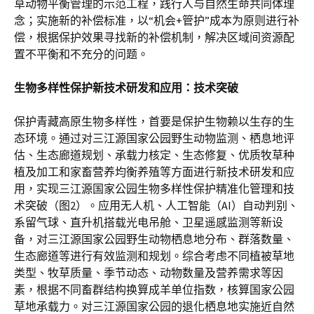
草动物平衡管理的示范工程，践行人与自然生命共同体理
念；实施新的补偿标准，以“机会+管护”成本为原则进行补
偿，根据保护效果寻找新的补偿机制，解决区域间资源配
置不平衡和不充分的问题。
生物多样性保护新技术研发和应用：技术突破
保护青藏高原生物多样性，首要是保护生物赖以生存的生
态环境。通过对三江源国家公园野生动物监测、栖息地评
估、生态廊道规划、承载力核定、生态修复、优质牧草种
植及加工和家畜营养均衡养殖等方面进行新技术研发和应
用，实现三江源国家公园生物多样性保护精准化管理和技
术突破（图2）。应用无人机、人工智能（AI）自动判别、
系留气球、直升机搭载光电吊舱、卫星遥感监测等新设
备，对三江源国家公园野生动物栖息地分布、群落数量、
生态廊道等进行有效监测和规划。综合考虑不同植被草地
类型、牧草质量、季节动态、动物数量及营养需求等因
素，根据不同畜群结构换算成羊单位指数，核算国家公园
草地承载力。对三江源国家公园的退化栖息地实施近自然