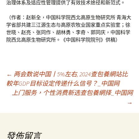
治理体系及适应性管理提供了有效技术途径和新范式。
（作者：赵新全，中国科学院西北高原生物研究所 青海大
学省部共建三江源生态与高原农牧业国家重点实验室；徐
世晓、赵亮、张同作、胡林勇、李奇、郭同庆，中国科学
院西北高原生物研究所。《中国科学院院刊》供稿）
文
←
两会数说中国丨5%左右, 2024查包養網站比
較年GDP目标设定传递什么信号？_中国网
上门服务，个性消费新选查包養網择_中国网
章
→
導
覽
發佈留言