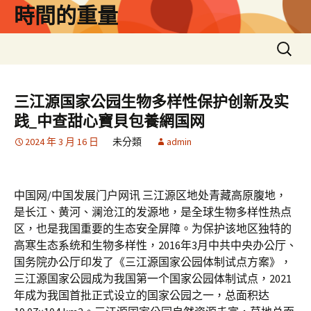
跳
時間的重量
至
主
搜
要
尋
內
關
容
鍵
三江源国家公园生物多样性保护创新及实
字:
践_中查甜心寶貝包養網国网
2024 年 3 月 16 日
未分類
admin
中国网/中国发展门户网讯 三江源区地处青藏高原腹地，
是长江、黄河、澜沧江的发源地，是全球生物多样性热点
区，也是我国重要的生态安全屏障。为保护该地区独特的
高寒生态系统和生物多样性，2016年3月中共中央办公厅、
国务院办公厅印发了《三江源国家公园体制试点方案》，
三江源国家公园成为我国第一个国家公园体制试点，2021
年成为我国首批正式设立的国家公园之一，总面积达