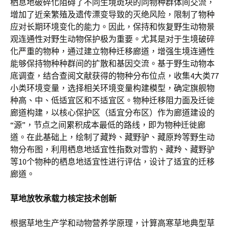
栖息地破碎化阻碍了不同生境斑块的同物种群体间交流，
增加了近亲繁殖及遗传漂变导致的灭绝风险，限制了物种
应对长期环境变化的能力。因此，保持和恢复野生动物景
观连通性对野生动物保护极为重要。尤其是对于生境破碎
化严重的物种，通过建立物种迁移廊道，增强生境连通性
能够保持物种种群间的扩散和基因交流。基于野生动物本
底调查，结合查阅文献获得的物种分布位点，收集4大类77
小类环境变量，选择相关环境变量构建模型，确定旗舰物
种高、中、低适宜区和不适宜区。物种迁移阻力面及迁徙
廊道构建，以核心保护区（适宜分布区）作为廊道建设的
“源”，节点之间累积成本最低的路线，即为物种迁徙廊
道。在此基础上，绘制了藏羚、藏野驴、藏原羚等野生动
物分布图，利用栖息地适宜性指数对雪豹、藏羚、藏野驴
等10个物种的栖息地适宜性进行评估，设计了适宜的迁移
廊道。
草地放牧承载力核定技术创新
根据草地生产学和动物营养学原理，计算高寒草地典型草