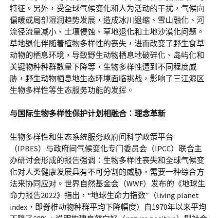
特征。另外，受全球气候变化和人为活动的干扰，气候向
偏暖或局部湿润趋势发展，造成冰川退缩、雪山融化、河
流径流量减小、土壤侵蚀、草地退化和土地沙漠化问题。
草地退化伴随着植物多样性的丧失，进而改变了野生食草
动物的栖息环境，导致野生动物栖息地破碎化、岛屿化和
关键物种种群数量下降等，生物多样性遭到不同程度威
胁，野生动物栖息地生态环境面临挑战，影响了三江源区
生物多样性等生态服务功能的发挥。
与国际生物多样性保护计划相融合：理念革新
生物多样性和生态系统服务政府间科学政策平台
（IPBES）与政府间气候变化专门委员会（IPCC）联合主
办研讨会形成的报告强调：生物多样性丧失和全球气候变
化对人类健康发展具有不可分割的威胁，需要一种综合方
法来协同应对。世界自然基金会（WWF）发布的《地球生
命力报告2022》指出，“地球生命力指数”（living planet
index，即脊椎动物种群平均下降幅度）自1970年以来平均