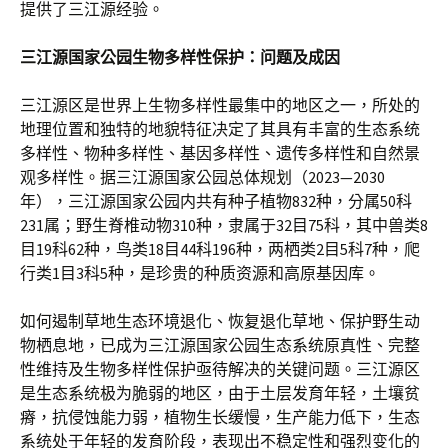
提供了三江源经验。
三江源国家公园生物多样性保护：问题及成因
三江源区是世界上生物多样性最集中的地区之一，所处的
地理位置和独特的地貌特征决定了其具有丰富的生态系统
多样性、物种多样性、基因多样性、遗传多样性和自然景
观多样性。据三江源国家公园总体规划（2023—2030
年），三江源国家公园内共有种子植物832种，分属50科
231属；野生脊椎动物310种，隶属于32目75科，其中兽类8
目19科62种，鸟类18目44科196种，两栖类2目5科7种，爬
行类1目3科5种，是珍贵的种质资源和高原基因库。
如何遏制草地生态环境退化、恢复退化草地、保护野生动
物栖息地，已成为三江源国家公园生态系统原真性、完整
性维持及生物多样性保护亟待解决的关键问题。三江源区
是生态系统极为脆弱的地区，由于土层发育年轻，土壤贫
瘠，抗侵蚀能力弱，植物生长缓慢，生产能力低下，生态
系统处于年轻的发育阶段，表现出不稳定性和强烈变化的