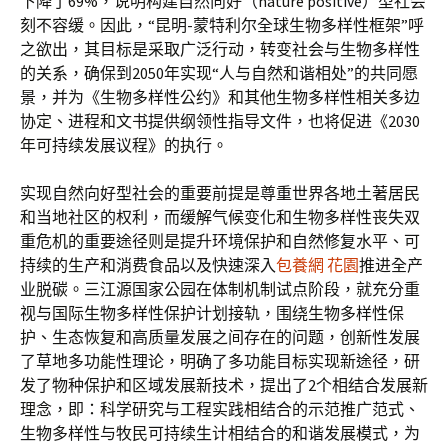
下降了69%，说明构建自然向好（nature positive）型社会
刻不容缓。因此，“昆明-蒙特利尔全球生物多样性框架”呼
之欲出，其目标是采取广泛行动，转变社会与生物多样性
的关系，确保到2050年实现“人与自然和谐相处”的共同愿
景，并为《生物多样性公约》和其他生物多样性相关多边
协定、进程和文书提供纲领性指导文件，也将促进《2030
年可持续发展议程》的执行。
实现自然向好型社会的重要前提是尊重世界各地土著居民
和当地社区的权利，而缓解气候变化和生物多样性丧失双
重危机的重要途径则是提升环境保护和自然修复水平、可
持续的生产和消费食品以及快速深入
包養網 花園
推进全产
业脱碳。三江源国家公园在体制机制试点阶段，就充分重
视与国际生物多样性保护计划接轨，围绕生物多样性保
护、生态恢复和高质量发展之间存在的问题，创新性发展
了草地多功能性理论，明确了多功能目标实现新途径，研
发了物种保护和区域发展新技术，提出了2个相结合发展新
理念，即：科学研究与工程实践相结合的示范推广范式、
生物多样性与牧民可持续生计相结合的和谐发展模式，为