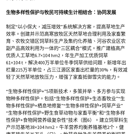
生物多样性保护与牧民可持续生计相结合：协同发展
制定“以小保大，减压增效”系统解决方案，提高草地生产
效率。创建并示范高寒放牧区天然草地合理利用及家畜繁
育、农牧交错区饲草料生产及集约化养殖、河谷农业区农
副产品高效利用为一体的“三区耦合”模式。推广建植高产
优质人工草地6.7×104 hm2，年生产加工优质饲草
61×104 t，解决400万羊单位冬季饲草供给问题，新增年出
栏量215万羊单位，占三江源区家畜出栏量的30%，有效减
轻了天然草地放牧压力，增强了家畜抵御雪灾的能力。
“生物多样性保护+”5项新技术，多策并举、多方参与实现
物种多样性保护。包括“生物多样性保护+生态畜牧业”“生
物多样性保护+栖息地修复”“生物多样性保护+饲草产业”
“生物多样性保护+野生食草动物与家畜平衡”和“生物多样
性保护+食物网营养级复杂性”技术（图6）。建立饲草料生
产示范基地38×104 hm2，牛羊营养均衡养殖基地2个，健