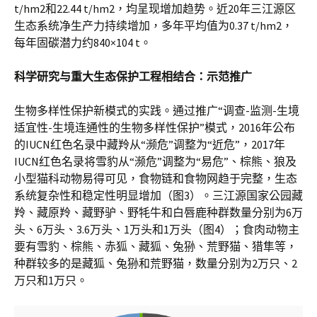
t/hm2和22.44 t/hm2，均呈现增加趋势。近20年三江源区
生态系统净生产力持续增加，多年平均值为0.37 t/hm2，
每年固碳潜力约840×104 t。
科学研究与重大生态保护工程相结合：示范推广
生物多样性保护新模式的实践。通过推广“调查-监测-生境
适宜性-生境连通性的生物多样性保护”模式，2016年公布
的IUCN红色名录中藏羚从“濒危”调整为“近危”，2017年
IUCN红色名录将雪豹从“濒危”调整为“易危”、棕熊、狼及
小型猫科动物易得可见，食物链和食物网趋于完整，生态
系统复杂性和稳定性明显增加（图3）。三江源国家公园藏
羚、藏原羚、藏野驴、野牦牛和白唇鹿种群数量分别为6万
头、6万头、3.6万头、1万头和1万头（图4）；食肉动物主
要有雪豹、棕熊、赤狐、藏狐、兔狲、荒野猫、猎隼等，
种群较多的是藏狐、兔狲和荒野猫，数量分别为2万只、2
万只和1万只。