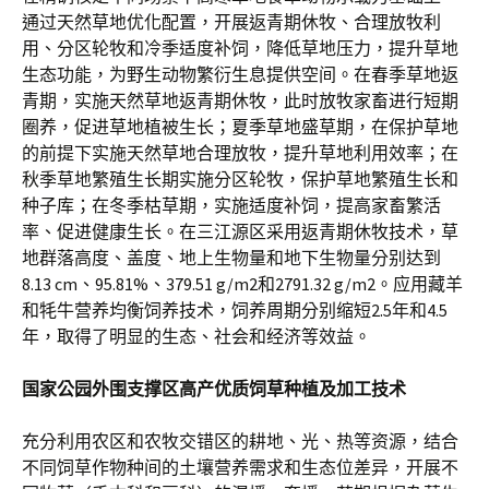
通过天然草地优化配置，开展返青期休牧、合理放牧利
用、分区轮牧和冷季适度补饲，降低草地压力，提升草地
生态功能，为野生动物繁衍生息提供空间。在春季草地返
青期，实施天然草地返青期休牧，此时放牧家畜进行短期
圈养，促进草地植被生长；夏季草地盛草期，在保护草地
的前提下实施天然草地合理放牧，提升草地利用效率；在
秋季草地繁殖生长期实施分区轮牧，保护草地繁殖生长和
种子库；在冬季枯草期，实施适度补饲，提高家畜繁活
率、促进健康生长。在三江源区采用返青期休牧技术，草
地群落高度、盖度、地上生物量和地下生物量分别达到
8.13 cm、95.81%、379.51 g/m2和2791.32 g/m2。应用藏羊
和牦牛营养均衡饲养技术，饲养周期分别缩短2.5年和4.5
年，取得了明显的生态、社会和经济等效益。
国家公园外围支撑区高产优质饲草种植及加工技术
充分利用农区和农牧交错区的耕地、光、热等资源，结合
不同饲草作物种间的土壤营养需求和生态位差异，开展不