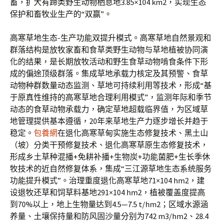
畜，扩大有蹄类野生动物栖息地3.85×104 km2，实现生态
保护和畜牧业生产的“双赢”。
高寒草地生态-生产功能双提升模式。高寒草地自然景观和
群落结构是放牧家畜和食草类野生动物与草地植被协同演
化的结果，是长期放牧活动和野生食草动物啃食条件下形
成的偏途顶级群落。集成草地承载力核定及其预警、食草
动物种群数量动态监测、草地可持续利用等技术，形成“基
于原真性维持的高寒草地合理利用模式”，监测年际和季节
动态的食草动物承载力，确定草地超载临界值，为区域草
地管理提供基本遵循，20年来草地生产力逐步增长并趋于
稳定。
包養網
在退化高寒草甸实施生态修复技术、黑土山
（坡）分类干预修复技术、退化高寒草原生态修复技术，
形成乡土草种混播+免耕补播+生物炭+功能菌肥+生长季休
牧技术的近自然修复体系，集成“三江源草地生态系统服务
功能提升模式”。治理重度退化高寒草地71×104 hm2，建
设退牧还草和饲草料基地291×104 hm2，植被覆盖度提高
到70%以上，地上生物量达到4.5—7.5 t/hm2；区域水源涵
养量、土壤保持量和防风固沙量分别为742 m3/hm2、28.4