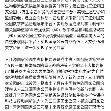
园核心保护区建立四处长期监测样地，实现气象、水文、
生物要素全天候监测及数据实时传输；建立面向三江源国
家公园1.7万生态管护员的巡更管理平台，实现生态管护和
监测功能；建立面向科研、管理和决策部门的三江源国家
公园数字产品管理展示平台，实现数据成果共享；制作72
套关键动植物3D 增强现实（AR）数字模型和4套虚拟现实
（VR）国家公园生态环境情景体验模型，建成面向大众的
自然景观体验平台，实现国家公园自然价值、人文价值和
美学价值，进一步实现了全民共享。
三江源国家公园生态保护建设是党中央、国务院统筹推进
“五位一体”总体布局的重大战略决策。党的二十大报告提
出“推进以国家公园为主体的自然保护地体系建设”为自然
保护地体系高质量发展新阶段注入了新的动力。三江源国
家公园的正式设园，探索出了具有中国特色的国家公园治
理模式。三江源国家公园生物多样性保护创新与实践，有
效提升了青海国家公园示范省建设战略和生物多样性保护
科技支撑和创新能力，为三江源国家公园、祁连山国家公
园、青海湖国家公园乃至未来青藏高原国家公园群现代化