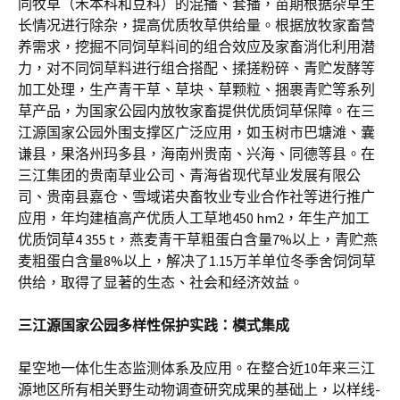
同牧草（禾本科和豆科）的混播、套播，苗期根据杂草生
长情况进行除杂，提高优质牧草供给量。根据放牧家畜营
养需求，挖掘不同饲草料间的组合效应及家畜消化利用潜
力，对不同饲草料进行组合搭配、揉搓粉碎、青贮发酵等
加工处理，生产青干草、草块、草颗粒、捆裹青贮等系列
草产品，为国家公园内放牧家畜提供优质饲草保障。在三
江源国家公园外围支撑区广泛应用，如玉树市巴塘滩、囊
谦县，果洛州玛多县，海南州贵南、兴海、同德等县。在
三江集团的贵南草业公司、青海省现代草业发展有限公
司、贵南县嘉仓、雪域诺央畜牧业专业合作社等进行推广
应用，年均建植高产优质人工草地450 hm2，年生产加工
优质饲草4 355 t，燕麦青干草粗蛋白含量7%以上，青贮燕
麦粗蛋白含量8%以上，解决了1.15万羊单位冬季舍饲饲草
供给，取得了显著的生态、社会和经济效益。
三江源国家公园多样性保护实践：模式集成
星空地一体化生态监测体系及应用。在整合近10年来三江
源地区所有相关野生动物调查研究成果的基础上，以样线-